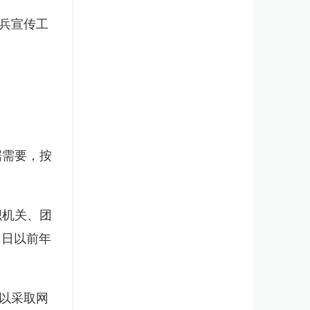
兵宣传工
。
据需要，按
织机关、团
1日以前年
以采取网