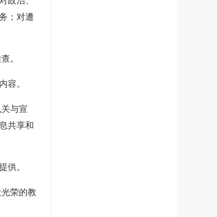
务；对遭
检查。
内容。
机关与宣
息共享和
提供。
役光荣的教