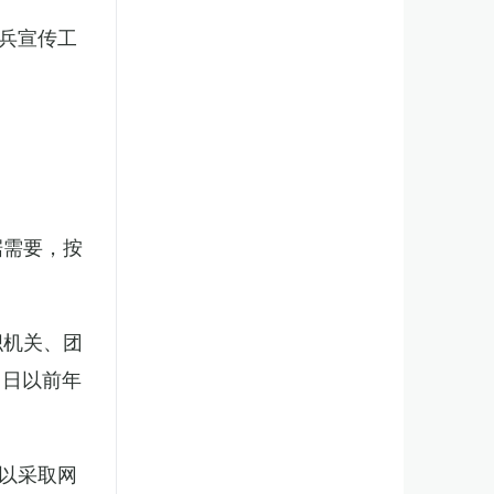
兵宣传工
。
据需要，按
织机关、团
1日以前年
以采取网