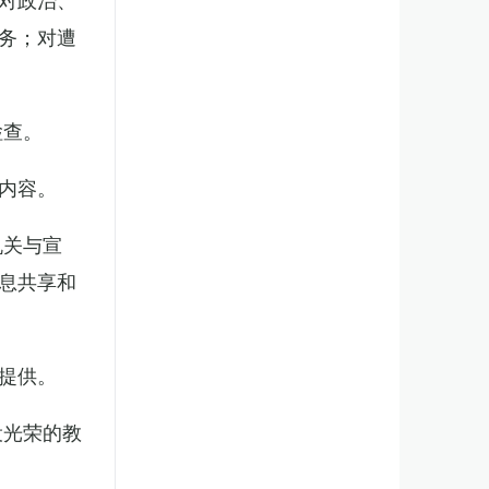
务；对遭
检查。
内容。
机关与宣
息共享和
提供。
役光荣的教