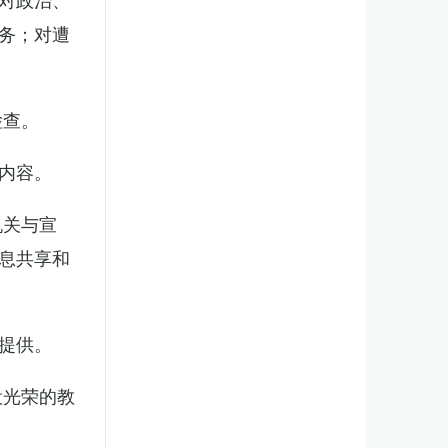
务；对遭
检查。
内容。
机关与宣
息共享和
提供。
役光荣的教