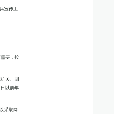
兵宣传工
。
据需要，按
织机关、团
1日以前年
以采取网