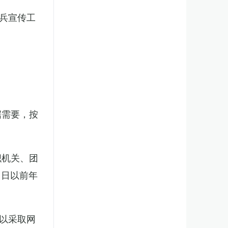
兵宣传工
。
据需要，按
织机关、团
1日以前年
以采取网