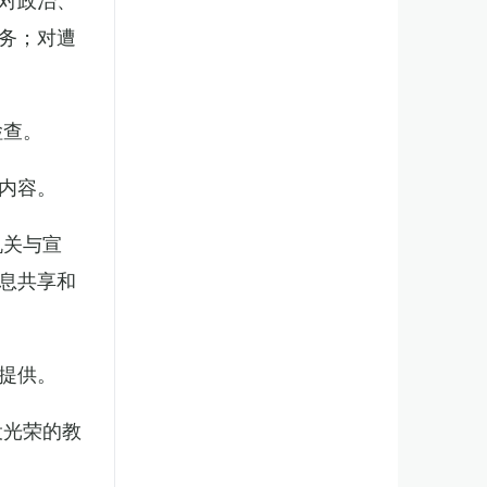
务；对遭
检查。
内容。
机关与宣
息共享和
提供。
役光荣的教