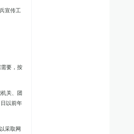
兵宣传工
。
据需要，按
织机关、团
1日以前年
以采取网