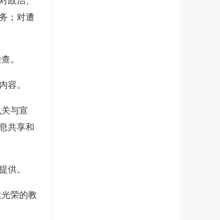
务；对遭
检查。
内容。
机关与宣
息共享和
提供。
役光荣的教