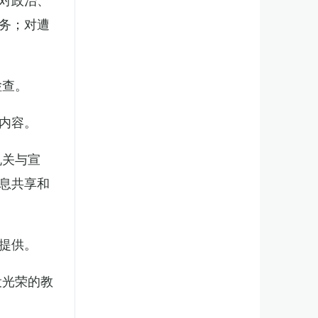
务；对遭
检查。
内容。
机关与宣
息共享和
提供。
役光荣的教