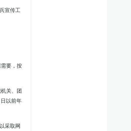
兵宣传工
。
据需要，按
织机关、团
1日以前年
以采取网