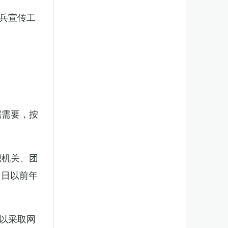
兵宣传工
。
据需要，按
织机关、团
1日以前年
以采取网