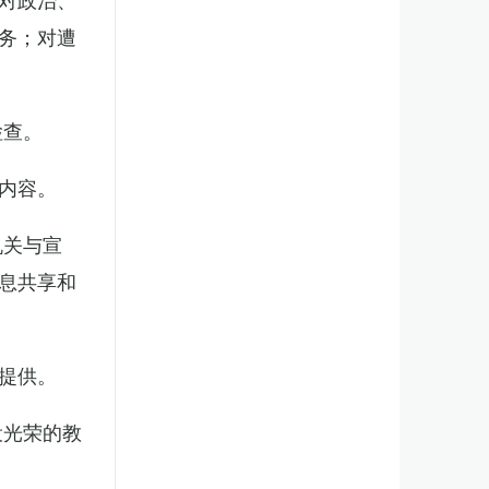
务；对遭
检查。
内容。
机关与宣
息共享和
提供。
役光荣的教