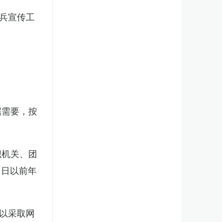
兵宣传工
。
据需要，按
织机关、团
1日以前年
以采取网