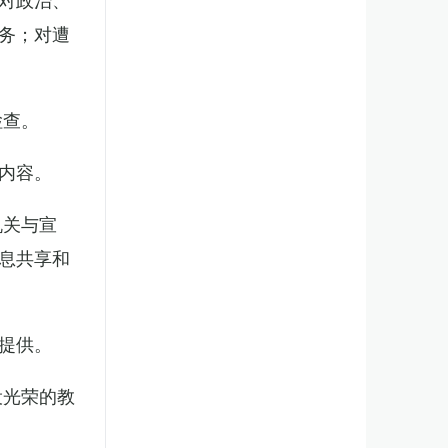
务；对遭
检查。
内容。
机关与宣
息共享和
提供。
役光荣的教