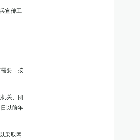
兵宣传工
。
据需要，按
织机关、团
1日以前年
以采取网