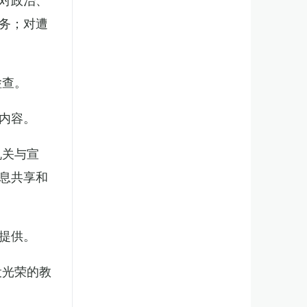
务；对遭
检查。
内容。
机关与宣
息共享和
提供。
役光荣的教