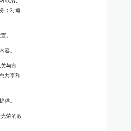
务；对遭
检查。
内容。
机关与宣
息共享和
提供。
役光荣的教