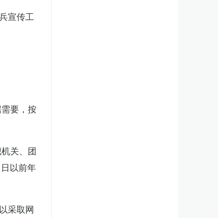
兵宣传工
。
据需要，按
织机关、团
1日以前年
以采取网