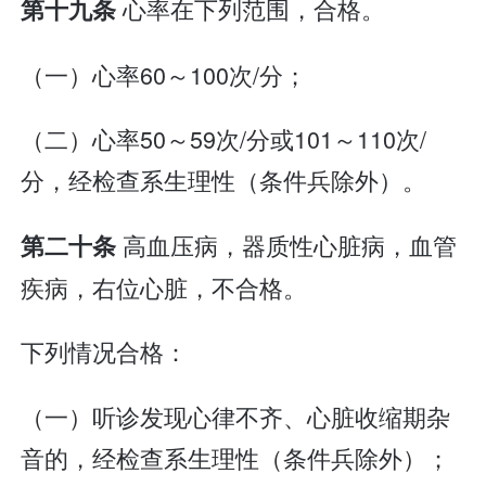
心率在下列范围，合格。
第十九条
（一）心率60～100次/分；
（二）心率50～59次/分或101～110次/
分，经检查系生理性（条件兵除外）。
高血压病，器质性心脏病，血管
第二十条
疾病，右位心脏，不合格。
下列情况合格：
（一）听诊发现心律不齐、心脏收缩期杂
音的，经检查系生理性（条件兵除外）；