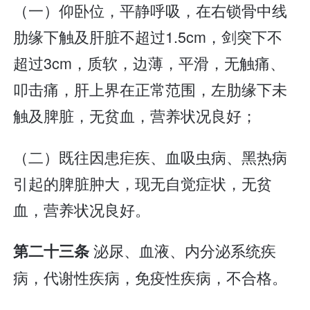
（一）仰卧位，平静呼吸，在右锁骨中线
肋缘下触及肝脏不超过1.5cm，剑突下不
超过3cm，质软，边薄，平滑，无触痛、
叩击痛，肝上界在正常范围，左肋缘下未
触及脾脏，无贫血，营养状况良好；
（二）既往因患疟疾、血吸虫病、黑热病
引起的脾脏肿大，现无自觉症状，无贫
血，营养状况良好。
泌尿、血液、内分泌系统疾
第二十三条
病，代谢性疾病，免疫性疾病，不合格。