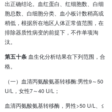
出正确结论。血红蛋白、红细胞数、白细
胞总数、白细胞分类、血小板计数稍高或
稍低，根据所在地区人体正常值范围，在
排除器质性病变的前提下，不作单项淘
汰。
血生化分析结果在下列范围，合
第五十条
格。
（一）血清丙氨酸氨基转移酶:男性9～50
U/L，女性7～40 U/L；
血清丙氨酸氨基转移酶，男性>50 U/L、≤