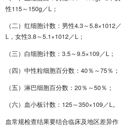
性115～150g／L；
（二）红细胞计数：男性4.3～5.8×1012／
L，女性3.8～5.1×1012／L；
（三）白细胞计数：3.5～9.5×109／L；
（四）中性粒细胞百分数：40％～75％；
（五）淋巴细胞百分数：20％～50％；
（六）血小板计数：125～350×109／L。
血常规检查结果要结合临床及地区差异作