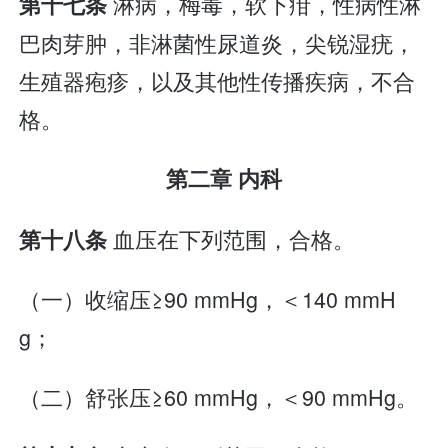
淋病，梅毒，软下疳，性病性淋
第十七条
巴肉芽肿，非淋菌性尿道炎，尖锐湿疣，
生殖器疱疹，以及其他性传播疾病，不合
格。
第二章 内科
血压在下列范围，合格。
第十八条
（一）收缩压≥90 mmHg，＜140 mmH
g；
（二）舒张压≥60 mmHg，＜90 mmHg。