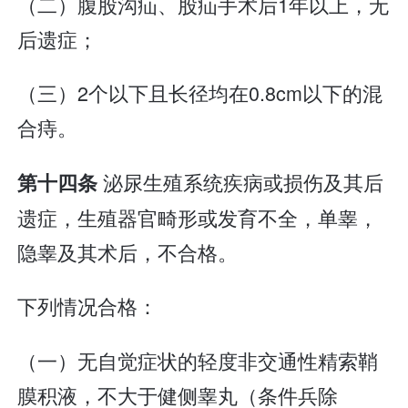
（二）腹股沟疝、股疝手术后1年以上，无
后遗症；
（三）2个以下且长径均在0.8cm以下的混
合痔。
泌尿生殖系统疾病或损伤及其后
第十四条
遗症，生殖器官畸形或发育不全，单睾，
隐睾及其术后，不合格。
下列情况合格：
（一）无自觉症状的轻度非交通性精索鞘
膜积液，不大于健侧睾丸（条件兵除