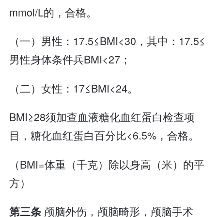
mmol/L的，合格。
（一）男性：17.5≤BMI<30，其中：17.5≤
男性身体条件兵BMI<27；
（二）女性：17≤BMI<24。
BMI≥28须加查血液糖化血红蛋白检查项
目，糖化血红蛋白百分比<6.5%，合格。
（BMI=体重（千克）除以身高（米）的平
方）
颅脑外伤，颅脑畸形，颅脑手术
第三条