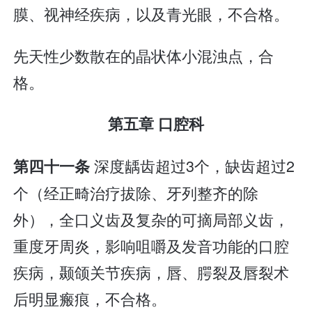
膜、视神经疾病，以及青光眼，不合格。
先天性少数散在的晶状体小混浊点，合
格。
第五章 口腔科
深度龋齿超过3个，缺齿超过2
第四十一条
个（经正畸治疗拔除、牙列整齐的除
外），全口义齿及复杂的可摘局部义齿，
重度牙周炎，影响咀嚼及发音功能的口腔
疾病，颞颌关节疾病，唇、腭裂及唇裂术
后明显瘢痕，不合格。