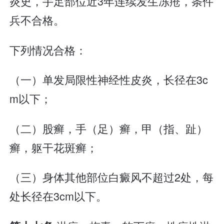
炎史，手足部位近3年连续发生冻疮，条件
兵不合格。
下列情况合格：
（一）单发局限性神经性皮炎，长径在3c
m以下；
（二）股癣，手（足）癣，甲（指、趾）
癣，躯干花斑癣；
（三）身体其他部位白癜风不超过2处，每
处长径在3cm以下。