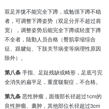
双足并拢不能完全下蹲，或勉强下蹲不稳
者，可调整下蹲姿势（双足分开不超过肩
宽），调整姿势后能完全下蹲或轻度下蹲
不全者，陆勤人员合格（臀肌挛缩综合
征、跟腱短、下肢关节病变等病理性原因
除外）。
手指、足趾残缺或畸形，足底弓完
第八条
全消失的扁平足，重度皲裂症，不合格。
恶性肿瘤，面颈部长径超过1cm的
第九条
良性肿瘤、囊肿，其他部位长径超过3cm