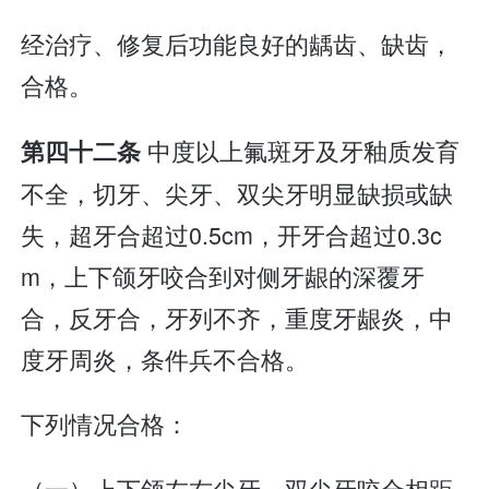
经治疗、修复后功能良好的龋齿、缺齿，
合格。
中度以上氟斑牙及牙釉质发育
第四十二条
不全，切牙、尖牙、双尖牙明显缺损或缺
失，超牙合超过0.5cm，开牙合超过0.3c
m，上下颌牙咬合到对侧牙龈的深覆牙
合，反牙合，牙列不齐，重度牙龈炎，中
度牙周炎，条件兵不合格。
下列情况合格：
（一）上下颌左右尖牙、双尖牙咬合相距