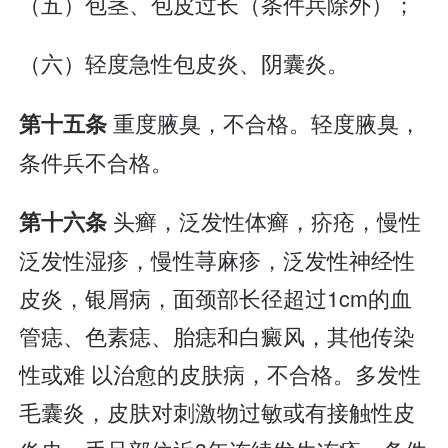
（五）包茎、包皮过长（条件兵除外）；
（六）轻度急性包皮炎、阴囊炎。
重度腋臭，不合格。轻度腋臭，
第十五条
条件兵不合格。
头癣，泛发性体癣，疥疮，慢性
第十六条
泛发性湿疹，慢性荨麻疹，泛发性神经性
皮炎，银屑病，面颈部长径超过1cm的血
管痣、色素痣、胎痣和白癜风，其他传染
性或难 以治愈的皮肤病，不合格。多发性
毛囊炎，皮肤对刺激物过敏或有接触性皮