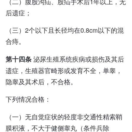
（二）腹股沟疝、股疝手术后1年以上，无
后遗症；
（三）2个以下且长径均在0.8cm以下的混
合痔。
泌尿生殖系统疾病或损伤及其后
第十四条
遗症，生殖器官畸形或发育不全，单睾，
隐睾及其术后，不合格。
下列情况合格：
（一）无自觉症状的轻度非交通性精索鞘
膜积液，不大于健侧睾丸（条件兵除