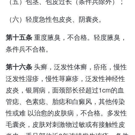
（五）包茎、包皮过长（条件兵除外）；
（六）轻度急性包皮炎、阴囊炎。
重度腋臭，不合格。轻度腋臭，
第十五条
条件兵不合格。
头癣，泛发性体癣，疥疮，慢性
第十六条
泛发性湿疹，慢性荨麻疹，泛发性神经性
皮炎，银屑病，面颈部长径超过1cm的血
管痣、色素痣、胎痣和白癜风，其他传染
性或难 以治愈的皮肤病，不合格。多发性
毛囊炎，皮肤对刺激物过敏或有接触性皮