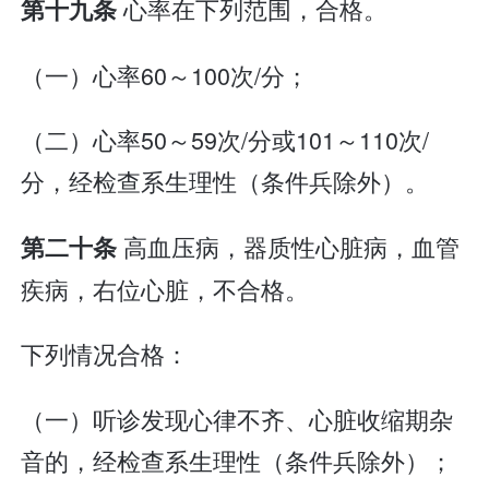
心率在下列范围，合格。
第十九条
（一）心率60～100次/分；
（二）心率50～59次/分或101～110次/
分，经检查系生理性（条件兵除外）。
高血压病，器质性心脏病，血管
第二十条
疾病，右位心脏，不合格。
下列情况合格：
（一）听诊发现心律不齐、心脏收缩期杂
音的，经检查系生理性（条件兵除外）；