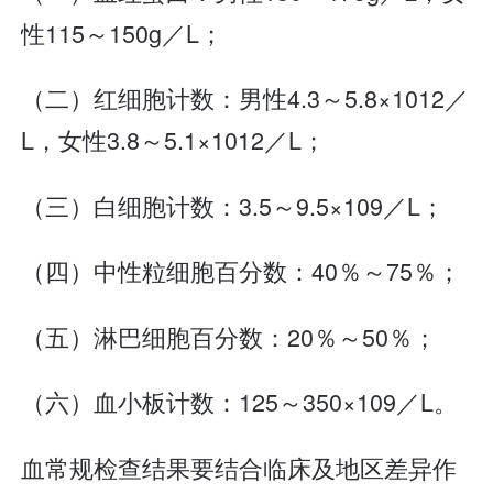
性115～150g／L；
（二）红细胞计数：男性4.3～5.8×1012／
L，女性3.8～5.1×1012／L；
（三）白细胞计数：3.5～9.5×109／L；
（四）中性粒细胞百分数：40％～75％；
（五）淋巴细胞百分数：20％～50％；
（六）血小板计数：125～350×109／L。
血常规检查结果要结合临床及地区差异作