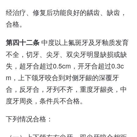
经治疗、修复后功能良好的龋齿、缺齿，
合格。
中度以上氟斑牙及牙釉质发育
第四十二条
不全，切牙、尖牙、双尖牙明显缺损或缺
失，超牙合超过0.5cm，开牙合超过0.3c
m，上下颌牙咬合到对侧牙龈的深覆牙
合，反牙合，牙列不齐，重度牙龈炎，中
度牙周炎，条件兵不合格。
下列情况合格：
（一）上下颌左右尖牙、双尖牙咬合相距