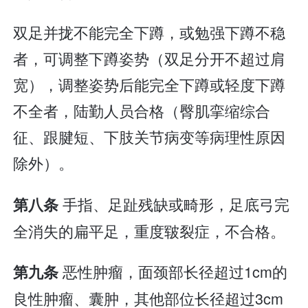
双足并拢不能完全下蹲，或勉强下蹲不稳
者，可调整下蹲姿势（双足分开不超过肩
宽），调整姿势后能完全下蹲或轻度下蹲
不全者，陆勤人员合格（臀肌挛缩综合
征、跟腱短、下肢关节病变等病理性原因
除外）。
手指、足趾残缺或畸形，足底弓完
第八条
全消失的扁平足，重度皲裂症，不合格。
恶性肿瘤，面颈部长径超过1cm的
第九条
良性肿瘤、囊肿，其他部位长径超过3cm