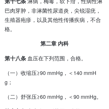
淋病，梅毒，软下疳，性病性淋
第十七条
巴肉芽肿，非淋菌性尿道炎，尖锐湿疣，
生殖器疱疹，以及其他性传播疾病，不合
格。
第二章 内科
血压在下列范围，合格。
第十八条
（一）收缩压≥90 mmHg，＜140 mmH
g；
（二）舒张压≥60 mmHg，＜90 mmHg。