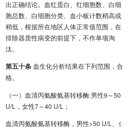
出正确结论。血红蛋白、红细胞数、白细
胞总数、白细胞分类、血小板计数稍高或
稍低，根据所在地区人体正常值范围，在
排除器质性病变的前提下，不作单项淘
汰。
血生化分析结果在下列范围，合
第五十条
格。
（一）血清丙氨酸氨基转移酶:男性9～50
U/L，女性7～40 U/L；
血清丙氨酸氨基转移酶，男性>50 U/L、≤