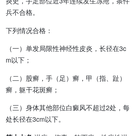
炎史，手足部位近3年连续发生冻疮，条件
兵不合格。
下列情况合格：
（一）单发局限性神经性皮炎，长径在3c
m以下；
（二）股癣，手（足）癣，甲（指、趾）
癣，躯干花斑癣；
（三）身体其他部位白癜风不超过2处，每
处长径在3cm以下。