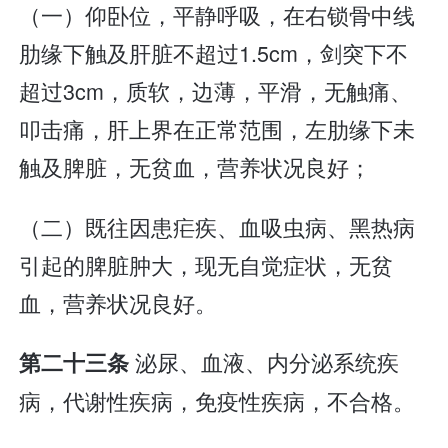
（一）仰卧位，平静呼吸，在右锁骨中线
肋缘下触及肝脏不超过1.5cm，剑突下不
超过3cm，质软，边薄，平滑，无触痛、
叩击痛，肝上界在正常范围，左肋缘下未
触及脾脏，无贫血，营养状况良好；
（二）既往因患疟疾、血吸虫病、黑热病
引起的脾脏肿大，现无自觉症状，无贫
血，营养状况良好。
泌尿、血液、内分泌系统疾
第二十三条
病，代谢性疾病，免疫性疾病，不合格。