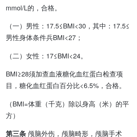
mmol/L的，合格。
（一）男性：17.5≤BMI<30，其中：17.5≤
男性身体条件兵BMI<27；
（二）女性：17≤BMI<24。
BMI≥28须加查血液糖化血红蛋白检查项
目，糖化血红蛋白百分比<6.5%，合格。
（BMI=体重（千克）除以身高（米）的平
方）
颅脑外伤，颅脑畸形，颅脑手术
第三条