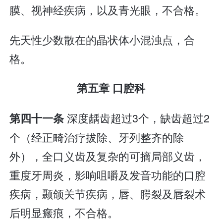
膜、视神经疾病，以及青光眼，不合格。
先天性少数散在的晶状体小混浊点，合
格。
第五章 口腔科
深度龋齿超过3个，缺齿超过2
第四十一条
个（经正畸治疗拔除、牙列整齐的除
外），全口义齿及复杂的可摘局部义齿，
重度牙周炎，影响咀嚼及发音功能的口腔
疾病，颞颌关节疾病，唇、腭裂及唇裂术
后明显瘢痕，不合格。