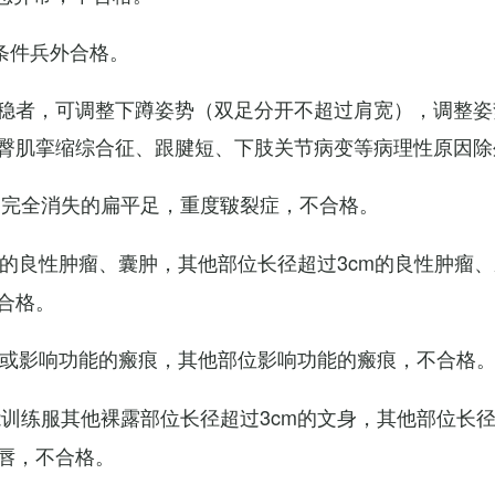
条件兵外合格。
稳者，可调整下蹲姿势（双足分开不超过肩宽），调整姿
臀肌挛缩综合征、跟腱短、下肢关节病变等病理性原因除
弓完全消失的扁平足，重度皲裂症，不合格。
m的良性肿瘤、囊肿，其他部位长径超过3cm的良性肿瘤
合格。
m或影响功能的瘢痕，其他部位影响功能的瘢痕，不合格
训练服其他裸露部位长径超过3cm的文身，其他部位长径超
唇，不合格。