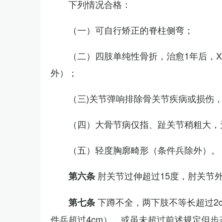
下列情况合格：
（一）可自行矫正的脊柱侧弯；
（二）四肢单纯性骨折，治愈1年后，
外）；
（三)关节弹响排除骨关节疾病或损伤
（四）大骨节病仅指、趾关节稍粗大，
（五）轻度胸廓畸形（条件兵除外）。
肘关节过伸超过15度，肘关节
第六条
下蹲不全，两下肢不等长超过2
第七条
件兵超过4cm），或虽未超过前述规定但步