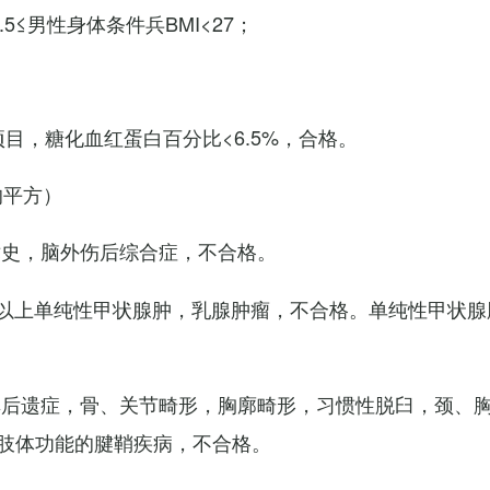
7.5≤男性身体条件兵BMI<27；
项目，糖化血红蛋白百分比<6.5%，合格。
的平方）
术史，脑外伤后综合症，不合格。
以上单纯性甲状腺肿，乳腺肿瘤，不合格。单纯性甲状腺
其后遗症，骨、关节畸形，胸廓畸形，习惯性脱臼，颈、
肢体功能的腱鞘疾病，不合格。