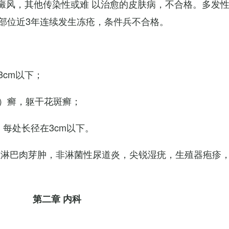
白癜风，其他传染性或难 以治愈的皮肤病，不合格。多发
部位近3年连续发生冻疮，条件兵不合格。
cm以下；
）癣，躯干花斑癣；
每处长径在3cm以下。
性淋巴肉芽肿，非淋菌性尿道炎，尖锐湿疣，生殖器疱疹
第二章 内科