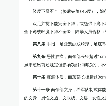
轻度下蹲不全（膝后夹角≤45度），除
双足并拢不能完全下蹲，或勉强下蹲不
全下蹲或轻度下蹲不全者，陆勤人员合格（
手指、足趾残缺或畸形，足底
第八条
恶性肿瘤，面颈部长径超过1c
第九条
虽未超出前述规定但影响功能和训练的，不
瘢痕体质，面颈部长径超过3c
第十条
面颈部文身，着军队制式体能
第十一条
的文身，男性文眉、文眼线、文唇，女性文