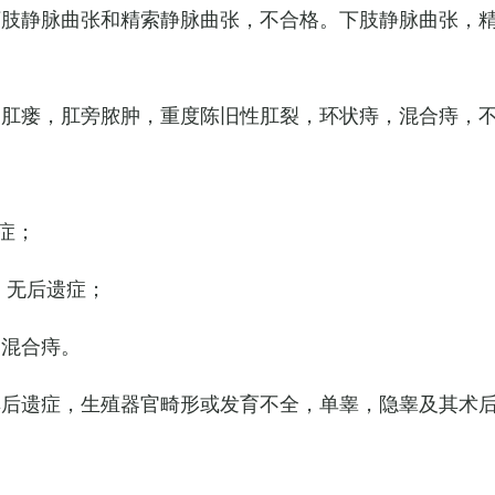
下肢静脉曲张和精索静脉曲张，不合格。下肢静脉曲张，
，肛瘘，肛旁脓肿，重度陈旧性肛裂，环状痔，混合痔，
症；
，无后遗症；
的混合痔。
其后遗症，生殖器官畸形或发育不全，单睾，隐睾及其术