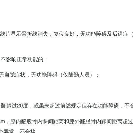
X线片显示骨折线消失，复位良好，无功能障碍及后遗症
，不影响正常功能的；
无自觉症状，无功能障碍（仅陆勤人员）；
外翻超过20度，或虽未超过前述规定但存在功能障碍，不
cm，膝内翻股骨内髁间距离和膝外翻胫骨内踝间距离超过
态异常，不合格。