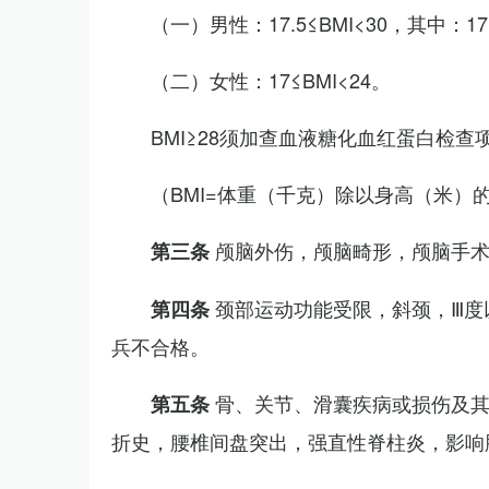
（一）男性：17.5≤BMI<30，其中：1
（二）女性：17≤BMI<24。
BMI≥28须加查血液糖化血红蛋白检查
（BMI=体重（千克）除以身高（米）
颅脑外伤，颅脑畸形，颅脑手
第三条
颈部运动功能受限，斜颈，Ⅲ度
第四条
兵不合格。
骨、关节、滑囊疾病或损伤及
第五条
折史，腰椎间盘突出，强直性脊柱炎，影响