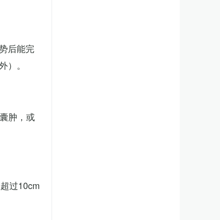
势后能完
外）。
、囊肿，或
。
过10cm