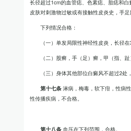
长径超过1cm的血管痣、色素痣、胎痣和
皮肤对刺激物过敏或有接触性皮炎史，手足
下列情况合格：
（一）单发局限性神经性皮炎，长径在3
（二）股癣，手（足）癣，甲（指、趾
（三）身体其他部位白癜风不超过2处，
淋病，梅毒，软下疳，性病
第十七条
性传播疾病，不合格。
血压在下列范围，合格。
第十八条