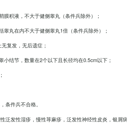
鞘膜积液，不大于健侧睾丸（条件兵除外）；
括睾丸在内不大于健侧睾丸1倍（条件兵除外）；
上无复发，无后遗症；
小结节，数量在2个以下且长径均在0.5cm以下；
；
臭，条件兵不合格。
慢性泛发性湿疹，慢性荨麻疹，泛发性神经性皮炎，银屑