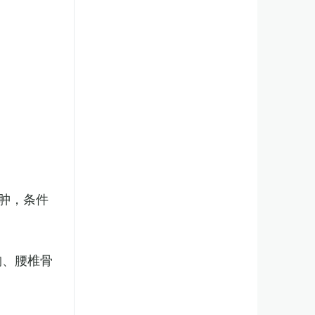
肿，条件
胸、腰椎骨