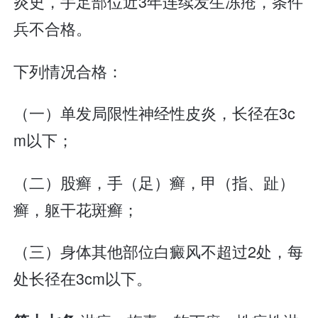
炎史，手足部位近3年连续发生冻疮，条件
兵不合格。
下列情况合格：
（一）单发局限性神经性皮炎，长径在3c
m以下；
（二）股癣，手（足）癣，甲（指、趾）
癣，躯干花斑癣；
（三）身体其他部位白癜风不超过2处，每
处长径在3cm以下。