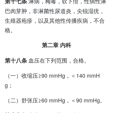
淋病，梅毒，软下疳，性病性淋
第十七条
巴肉芽肿，非淋菌性尿道炎，尖锐湿疣，
生殖器疱疹，以及其他性传播疾病，不合
格。
第二章 内科
血压在下列范围，合格。
第十八条
（一）收缩压≥90 mmHg，＜140 mmH
g；
（二）舒张压≥60 mmHg，＜90 mmHg。