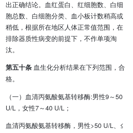
出正确结论。血红蛋白、红细胞数、白细
胞总数、白细胞分类、血小板计数稍高或
稍低，根据所在地区人体正常值范围，在
排除器质性病变的前提下，不作单项淘
汰。
血生化分析结果在下列范围，合
第五十条
格。
（一）血清丙氨酸氨基转移酶:男性9～50
U/L，女性7～40 U/L；
血清丙氨酸氨基转移酶，男性>50 U/L、≤