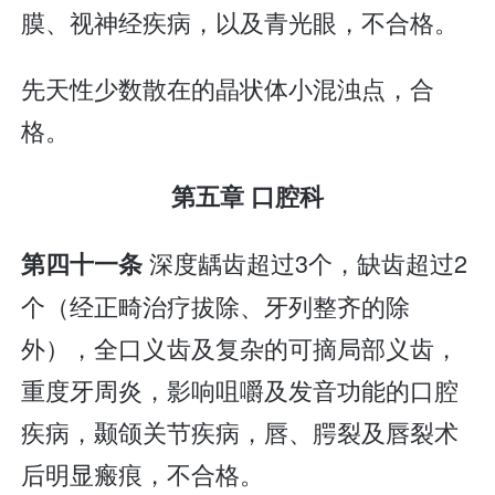
膜、视神经疾病，以及青光眼，不合格。
先天性少数散在的晶状体小混浊点，合
格。
第五章 口腔科
深度龋齿超过3个，缺齿超过2
第四十一条
个（经正畸治疗拔除、牙列整齐的除
外），全口义齿及复杂的可摘局部义齿，
重度牙周炎，影响咀嚼及发音功能的口腔
疾病，颞颌关节疾病，唇、腭裂及唇裂术
后明显瘢痕，不合格。