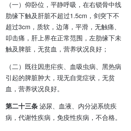
（一）仰卧位，平静呼吸，在右锁骨中线
肋缘下触及肝脏不超过1.5cm，剑突下不
超过3cm，质软，边薄，平滑，无触痛、
叩击痛，肝上界在正常范围，左肋缘下未
触及脾脏，无贫血，营养状况良好；
（二）既往因患疟疾、血吸虫病、黑热病
引起的脾脏肿大，现无自觉症状，无贫
血，营养状况良好。
泌尿、血液、内分泌系统疾
第二十三条
病，代谢性疾病，免疫性疾病，不合格。