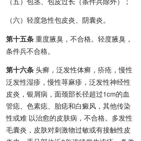
（五）包茎、包皮过长（条件兵除外）；
（六）轻度急性包皮炎、阴囊炎。
重度腋臭，不合格。轻度腋臭，
第十五条
条件兵不合格。
头癣，泛发性体癣，疥疮，慢性
第十六条
泛发性湿疹，慢性荨麻疹，泛发性神经性
皮炎，银屑病，面颈部长径超过1cm的血
管痣、色素痣、胎痣和白癜风，其他传染
性或难 以治愈的皮肤病，不合格。多发性
毛囊炎，皮肤对刺激物过敏或有接触性皮