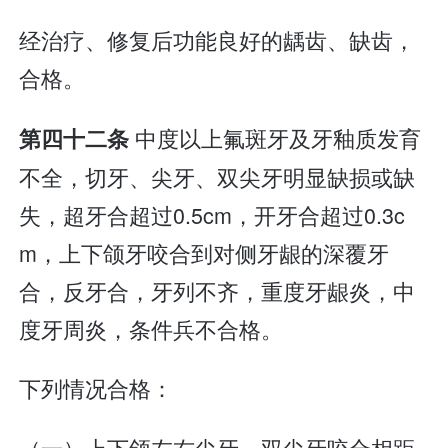
经治疗、修复后功能良好的龋齿、缺齿，
合格。
中度以上氟斑牙及牙釉质发育
第四十二条
不全，切牙、尖牙、双尖牙明显缺损或缺
失，超牙合超过0.5cm，开牙合超过0.3c
m，上下颌牙咬合到对侧牙龈的深覆牙
合，反牙合，牙列不齐，重度牙龈炎，中
度牙周炎，条件兵不合格。
下列情况合格：
（一）上下颌左右尖牙、双尖牙咬合相距