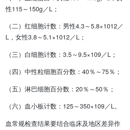
性115～150g／L；
（二）红细胞计数：男性4.3～5.8×1012／
L，女性3.8～5.1×1012／L；
（三）白细胞计数：3.5～9.5×109／L；
（四）中性粒细胞百分数：40％～75％；
（五）淋巴细胞百分数：20％～50％；
（六）血小板计数：125～350×109／L。
血常规检查结果要结合临床及地区差异作