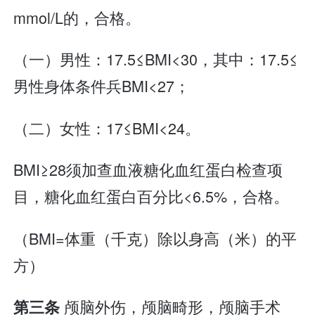
mmol/L的，合格。
（一）男性：17.5≤BMI<30，其中：17.5≤
男性身体条件兵BMI<27；
（二）女性：17≤BMI<24。
BMI≥28须加查血液糖化血红蛋白检查项
目，糖化血红蛋白百分比<6.5%，合格。
（BMI=体重（千克）除以身高（米）的平
方）
颅脑外伤，颅脑畸形，颅脑手术
第三条