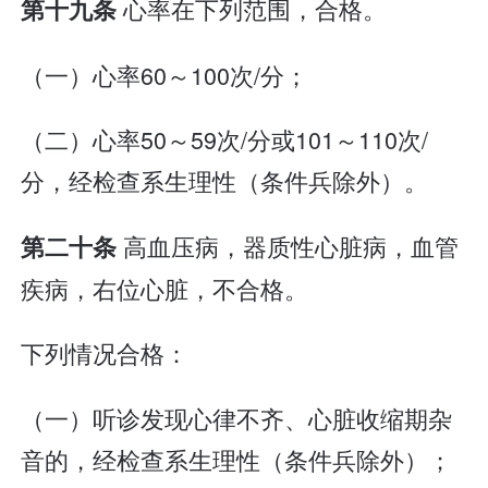
心率在下列范围，合格。
第十九条
（一）心率60～100次/分；
（二）心率50～59次/分或101～110次/
分，经检查系生理性（条件兵除外）。
高血压病，器质性心脏病，血管
第二十条
疾病，右位心脏，不合格。
下列情况合格：
（一）听诊发现心律不齐、心脏收缩期杂
音的，经检查系生理性（条件兵除外）；