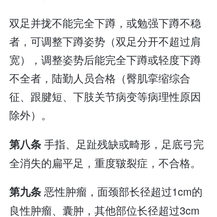
双足并拢不能完全下蹲，或勉强下蹲不稳
者，可调整下蹲姿势（双足分开不超过肩
宽），调整姿势后能完全下蹲或轻度下蹲
不全者，陆勤人员合格（臀肌挛缩综合
征、跟腱短、下肢关节病变等病理性原因
除外）。
手指、足趾残缺或畸形，足底弓完
第八条
全消失的扁平足，重度皲裂症，不合格。
恶性肿瘤，面颈部长径超过1cm的
第九条
良性肿瘤、囊肿，其他部位长径超过3cm