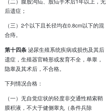
（二）腹股沟疝、股疝手术后1年以上，无
后遗症；
（三）2个以下且长径均在0.8cm以下的混
合痔。
泌尿生殖系统疾病或损伤及其后
第十四条
遗症，生殖器官畸形或发育不全，单睾，
隐睾及其术后，不合格。
下列情况合格：
（一）无自觉症状的轻度非交通性精索鞘
膜积液，不大于健侧睾丸（条件兵除