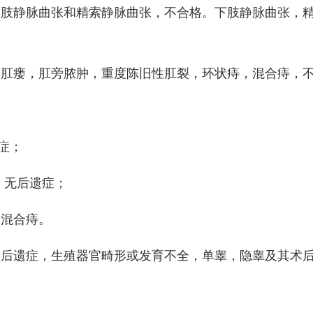
下肢静脉曲张和精索静脉曲张，不合格。下肢静脉曲张，
，肛瘘，肛旁脓肿，重度陈旧性肛裂，环状痔，混合痔，
症；
，无后遗症；
的混合痔。
其后遗症，生殖器官畸形或发育不全，单睾，隐睾及其术