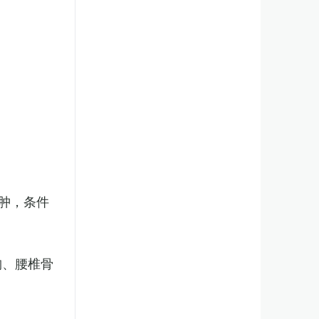
肿，条件
胸、腰椎骨