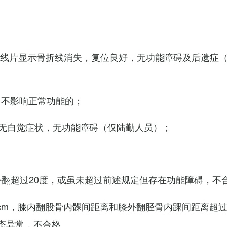
X线片显示骨折线消失，复位良好，无功能障碍及后遗症
，不影响正常功能的；
无自觉症状，无功能障碍（仅陆勤人员）；
外翻超过20度，或虽未超过前述规定但存在功能障碍，不
cm，膝内翻股骨内髁间距离和膝外翻胫骨内踝间距离超过
态异常，不合格。