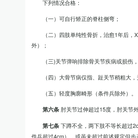
下列情况合格：
（一）可自行矫正的脊柱侧弯；
（二）四肢单纯性骨折，治愈1年后，
外）；
（三)关节弹响排除骨关节疾病或损伤
（四）大骨节病仅指、趾关节稍粗大，
（五）轻度胸廓畸形（条件兵除外）。
肘关节过伸超过15度，肘关节
第六条
下蹲不全，两下肢不等长超过2
第七条
件兵超过4cm），或虽未超过前述规定但步