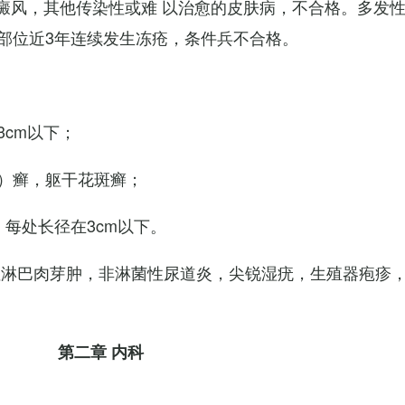
白癜风，其他传染性或难 以治愈的皮肤病，不合格。多发
部位近3年连续发生冻疮，条件兵不合格。
cm以下；
）癣，躯干花斑癣；
每处长径在3cm以下。
性淋巴肉芽肿，非淋菌性尿道炎，尖锐湿疣，生殖器疱疹
第二章 内科