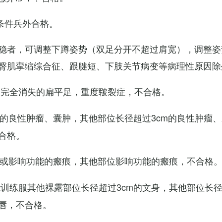
条件兵外合格。
稳者，可调整下蹲姿势（双足分开不超过肩宽），调整姿
臀肌挛缩综合征、跟腱短、下肢关节病变等病理性原因除
弓完全消失的扁平足，重度皲裂症，不合格。
m的良性肿瘤、囊肿，其他部位长径超过3cm的良性肿瘤
合格。
m或影响功能的瘢痕，其他部位影响功能的瘢痕，不合格
训练服其他裸露部位长径超过3cm的文身，其他部位长径超
唇，不合格。