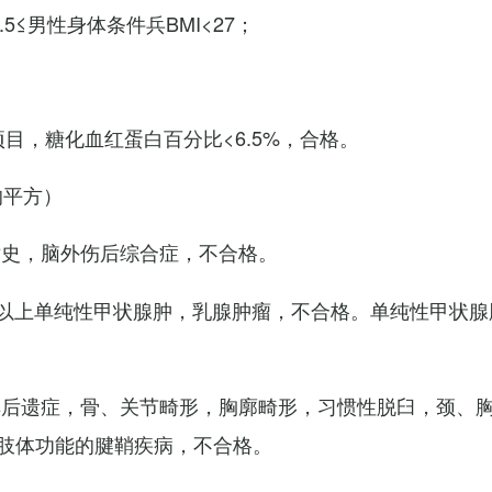
7.5≤男性身体条件兵BMI<27；
项目，糖化血红蛋白百分比<6.5%，合格。
的平方）
术史，脑外伤后综合症，不合格。
以上单纯性甲状腺肿，乳腺肿瘤，不合格。单纯性甲状腺
其后遗症，骨、关节畸形，胸廓畸形，习惯性脱臼，颈、
肢体功能的腱鞘疾病，不合格。