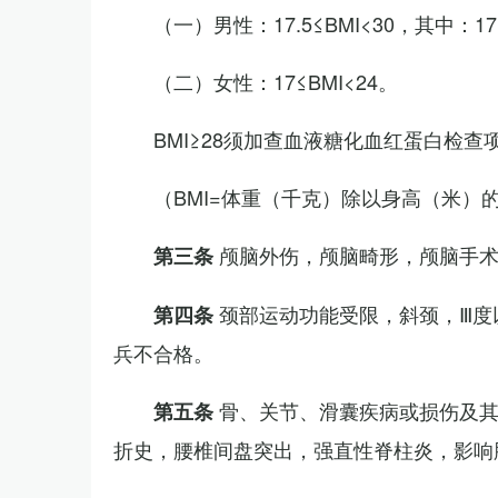
（一）男性：17.5≤BMI<30，其中：1
（二）女性：17≤BMI<24。
BMI≥28须加查血液糖化血红蛋白检查
（BMI=体重（千克）除以身高（米）
颅脑外伤，颅脑畸形，颅脑手
第三条
颈部运动功能受限，斜颈，Ⅲ度
第四条
兵不合格。
骨、关节、滑囊疾病或损伤及
第五条
折史，腰椎间盘突出，强直性脊柱炎，影响