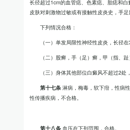
长径超过1cm的血管痣、色素痣、胎痣和
皮肤对刺激物过敏或有接触性皮炎史，手足
下列情况合格：
（一）单发局限性神经性皮炎，长径在3
（二）股癣，手（足）癣，甲（指、趾
（三）身体其他部位白癜风不超过2处，
淋病，梅毒，软下疳，性病
第十七条
性传播疾病，不合格。
血压在下列范围，合格。
第十八条