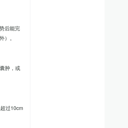
势后能完
外）。
、囊肿，或
。
过10cm