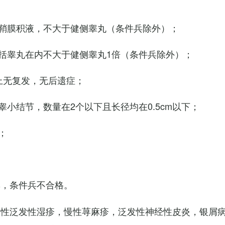
鞘膜积液，不大于健侧睾丸（条件兵除外）；
括睾丸在内不大于健侧睾丸1倍（条件兵除外）；
上无复发，无后遗症；
小结节，数量在2个以下且长径均在0.5cm以下；
；
臭，条件兵不合格。
慢性泛发性湿疹，慢性荨麻疹，泛发性神经性皮炎，银屑