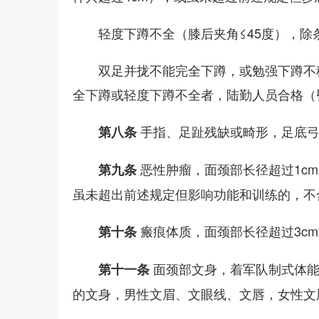
轻度下蹲不全（膝后夹角≤45度），除
双足并拢不能完全下蹲，或勉强下蹲不
全下蹲或轻度下蹲不全者，陆勤人员合格（
手指、足趾残缺或畸形，足底
第八条
恶性肿瘤，面颈部长径超过1c
第九条
虽未超出前述规定但影响功能和训练的，不
瘢痕体质，面颈部长径超过3c
第十条
面颈部文身，着军队制式体能
第十一条
的文身，男性文眉、文眼线、文唇，女性文