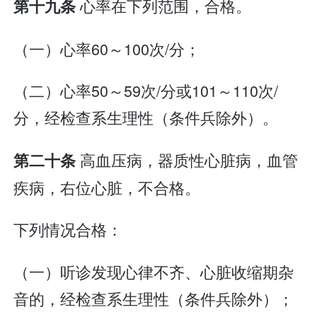
心率在下列范围，合格。
第十九条
（一）心率60～100次/分；
（二）心率50～59次/分或101～110次/
分，经检查系生理性（条件兵除外）。
高血压病，器质性心脏病，血管
第二十条
疾病，右位心脏，不合格。
下列情况合格：
（一）听诊发现心律不齐、心脏收缩期杂
音的，经检查系生理性（条件兵除外）；