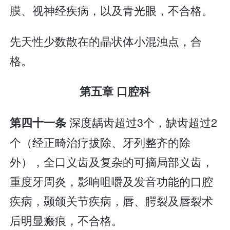
膜、视神经疾病，以及青光眼，不合格。
先天性少数散在的晶状体小混浊点，合
格。
第五章 口腔科
深度龋齿超过3个，缺齿超过2
第四十一条
个（经正畸治疗拔除、牙列整齐的除
外），全口义齿及复杂的可摘局部义齿，
重度牙周炎，影响咀嚼及发音功能的口腔
疾病，颞颌关节疾病，唇、腭裂及唇裂术
后明显瘢痕，不合格。