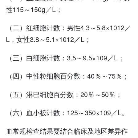
性115～150g／L；
（二）红细胞计数：男性4.3～5.8×1012／
L，女性3.8～5.1×1012／L；
（三）白细胞计数：3.5～9.5×109／L；
（四）中性粒细胞百分数：40％～75％；
（五）淋巴细胞百分数：20％～50％；
（六）血小板计数：125～350×109／L。
血常规检查结果要结合临床及地区差异作