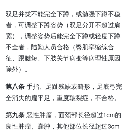
双足并拢不能完全下蹲，或勉强下蹲不稳
者，可调整下蹲姿势（双足分开不超过肩
宽），调整姿势后能完全下蹲或轻度下蹲
不全者，陆勤人员合格（臀肌挛缩综合
征、跟腱短、下肢关节病变等病理性原因
除外）。
手指、足趾残缺或畸形，足底弓完
第八条
全消失的扁平足，重度皲裂症，不合格。
恶性肿瘤，面颈部长径超过1cm的
第九条
良性肿瘤、囊肿，其他部位长径超过3cm