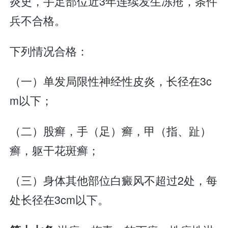
炎史，手足部位近3年连续发生冻疮，条件
兵不合格。
下列情况合格：
（一）单发局限性神经性皮炎，长径在3c
m以下；
（二）股癣，手（足）癣，甲（指、趾）
癣，躯干花斑癣；
（三）身体其他部位白癜风不超过2处，每
处长径在3cm以下。