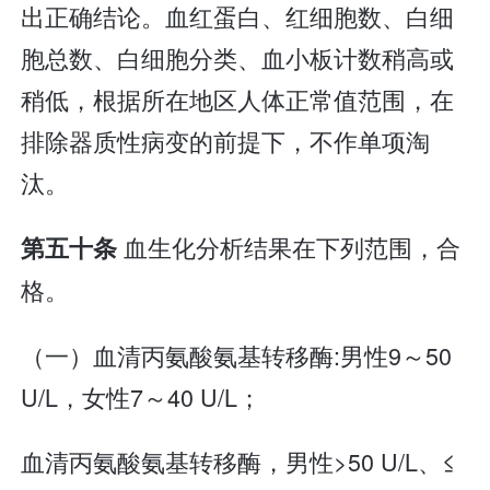
出正确结论。血红蛋白、红细胞数、白细
胞总数、白细胞分类、血小板计数稍高或
稍低，根据所在地区人体正常值范围，在
排除器质性病变的前提下，不作单项淘
汰。
血生化分析结果在下列范围，合
第五十条
格。
（一）血清丙氨酸氨基转移酶:男性9～50
U/L，女性7～40 U/L；
血清丙氨酸氨基转移酶，男性>50 U/L、≤