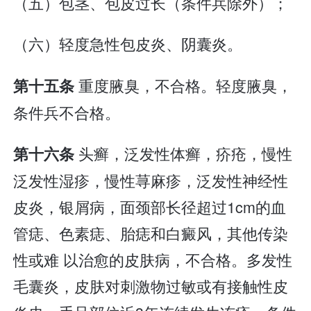
（五）包茎、包皮过长（条件兵除外）；
（六）轻度急性包皮炎、阴囊炎。
重度腋臭，不合格。轻度腋臭，
第十五条
条件兵不合格。
头癣，泛发性体癣，疥疮，慢性
第十六条
泛发性湿疹，慢性荨麻疹，泛发性神经性
皮炎，银屑病，面颈部长径超过1cm的血
管痣、色素痣、胎痣和白癜风，其他传染
性或难 以治愈的皮肤病，不合格。多发性
毛囊炎，皮肤对刺激物过敏或有接触性皮