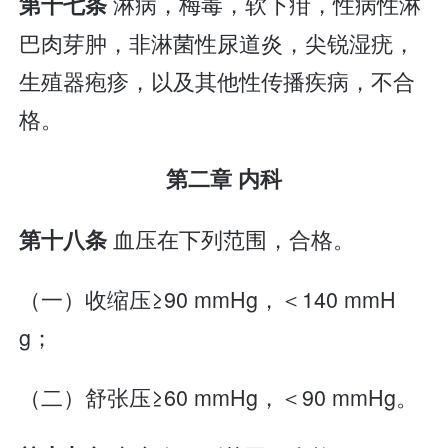
淋病，梅毒，软下疳，性病性淋
第十七条
巴肉芽肿，非淋菌性尿道炎，尖锐湿疣，
生殖器疱疹，以及其他性传播疾病，不合
格。
第二章 内科
血压在下列范围，合格。
第十八条
（一）收缩压≥90 mmHg，＜140 mmH
g；
（二）舒张压≥60 mmHg，＜90 mmHg。