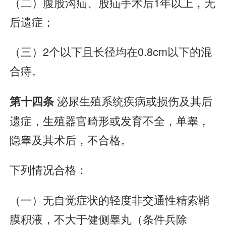
（二）腹股沟疝、股疝手术后1年以上，无
后遗症；
（三）2个以下且长径均在0.8cm以下的混
合痔。
泌尿生殖系统疾病或损伤及其后
第十四条
遗症，生殖器官畸形或发育不全，单睾，
隐睾及其术后，不合格。
下列情况合格：
（一）无自觉症状的轻度非交通性精索鞘
膜积液，不大于健侧睾丸（条件兵除