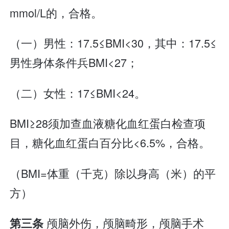
mmol/L的，合格。
（一）男性：17.5≤BMI<30，其中：17.5≤
男性身体条件兵BMI<27；
（二）女性：17≤BMI<24。
BMI≥28须加查血液糖化血红蛋白检查项
目，糖化血红蛋白百分比<6.5%，合格。
（BMI=体重（千克）除以身高（米）的平
方）
颅脑外伤，颅脑畸形，颅脑手术
第三条