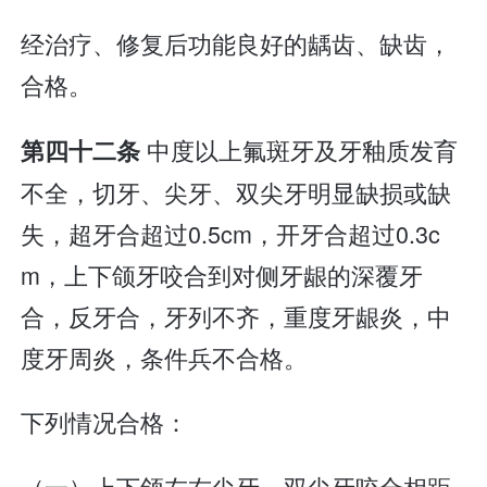
经治疗、修复后功能良好的龋齿、缺齿，
合格。
中度以上氟斑牙及牙釉质发育
第四十二条
不全，切牙、尖牙、双尖牙明显缺损或缺
失，超牙合超过0.5cm，开牙合超过0.3c
m，上下颌牙咬合到对侧牙龈的深覆牙
合，反牙合，牙列不齐，重度牙龈炎，中
度牙周炎，条件兵不合格。
下列情况合格：
（一）上下颌左右尖牙、双尖牙咬合相距