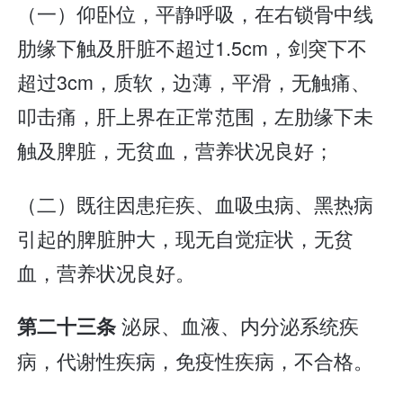
（一）仰卧位，平静呼吸，在右锁骨中线
肋缘下触及肝脏不超过1.5cm，剑突下不
超过3cm，质软，边薄，平滑，无触痛、
叩击痛，肝上界在正常范围，左肋缘下未
触及脾脏，无贫血，营养状况良好；
（二）既往因患疟疾、血吸虫病、黑热病
引起的脾脏肿大，现无自觉症状，无贫
血，营养状况良好。
泌尿、血液、内分泌系统疾
第二十三条
病，代谢性疾病，免疫性疾病，不合格。