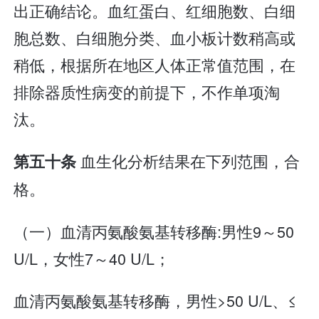
出正确结论。血红蛋白、红细胞数、白细
胞总数、白细胞分类、血小板计数稍高或
稍低，根据所在地区人体正常值范围，在
排除器质性病变的前提下，不作单项淘
汰。
血生化分析结果在下列范围，合
第五十条
格。
（一）血清丙氨酸氨基转移酶:男性9～50
U/L，女性7～40 U/L；
血清丙氨酸氨基转移酶，男性>50 U/L、≤