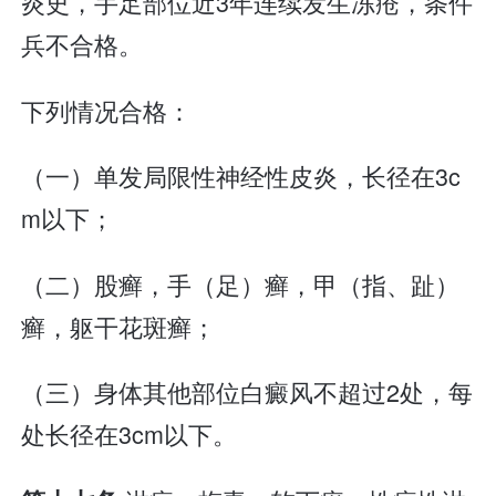
炎史，手足部位近3年连续发生冻疮，条件
兵不合格。
下列情况合格：
（一）单发局限性神经性皮炎，长径在3c
m以下；
（二）股癣，手（足）癣，甲（指、趾）
癣，躯干花斑癣；
（三）身体其他部位白癜风不超过2处，每
处长径在3cm以下。