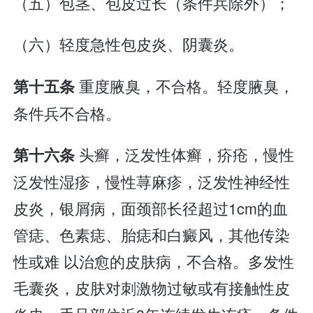
（五）包茎、包皮过长（条件兵除外）；
（六）轻度急性包皮炎、阴囊炎。
重度腋臭，不合格。轻度腋臭，
第十五条
条件兵不合格。
头癣，泛发性体癣，疥疮，慢性
第十六条
泛发性湿疹，慢性荨麻疹，泛发性神经性
皮炎，银屑病，面颈部长径超过1cm的血
管痣、色素痣、胎痣和白癜风，其他传染
性或难 以治愈的皮肤病，不合格。多发性
毛囊炎，皮肤对刺激物过敏或有接触性皮