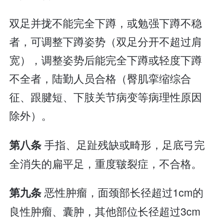
双足并拢不能完全下蹲，或勉强下蹲不稳
者，可调整下蹲姿势（双足分开不超过肩
宽），调整姿势后能完全下蹲或轻度下蹲
不全者，陆勤人员合格（臀肌挛缩综合
征、跟腱短、下肢关节病变等病理性原因
除外）。
手指、足趾残缺或畸形，足底弓完
第八条
全消失的扁平足，重度皲裂症，不合格。
恶性肿瘤，面颈部长径超过1cm的
第九条
良性肿瘤、囊肿，其他部位长径超过3cm