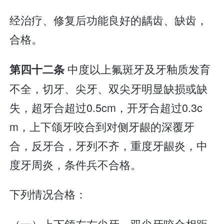
经治疗、修复后功能良好的龋齿、缺齿，
合格。
中度以上氟斑牙及牙釉质发育
第四十二条
不全，切牙、尖牙、双尖牙明显缺损或缺
失，超牙合超过0.5cm，开牙合超过0.3c
m，上下颌牙咬合到对侧牙龈的深覆牙
合，反牙合，牙列不齐，重度牙龈炎，中
度牙周炎，条件兵不合格。
下列情况合格：
（一）上下颌左右尖牙、双尖牙咬合相距