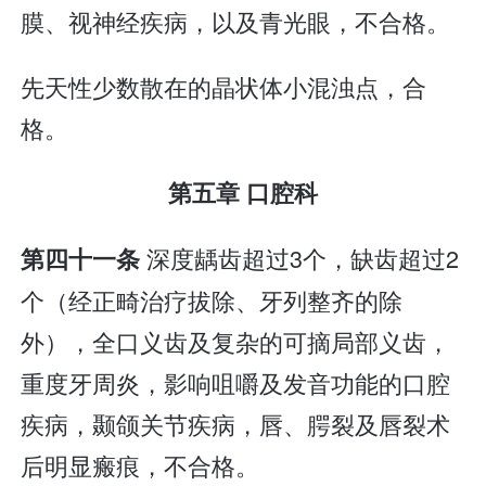
膜、视神经疾病，以及青光眼，不合格。
先天性少数散在的晶状体小混浊点，合
格。
第五章 口腔科
深度龋齿超过3个，缺齿超过2
第四十一条
个（经正畸治疗拔除、牙列整齐的除
外），全口义齿及复杂的可摘局部义齿，
重度牙周炎，影响咀嚼及发音功能的口腔
疾病，颞颌关节疾病，唇、腭裂及唇裂术
后明显瘢痕，不合格。