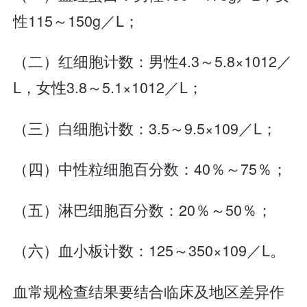
性115～150g／L；
（二）红细胞计数：男性4.3～5.8×1012／
L，女性3.8～5.1×1012／L；
（三）白细胞计数：3.5～9.5×109／L；
（四）中性粒细胞百分数：40％～75％；
（五）淋巴细胞百分数：20％～50％；
（六）血小板计数：125～350×109／L。
血常规检查结果要结合临床及地区差异作