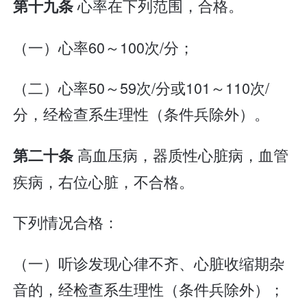
心率在下列范围，合格。
第十九条
（一）心率60～100次/分；
（二）心率50～59次/分或101～110次/
分，经检查系生理性（条件兵除外）。
高血压病，器质性心脏病，血管
第二十条
疾病，右位心脏，不合格。
下列情况合格：
（一）听诊发现心律不齐、心脏收缩期杂
音的，经检查系生理性（条件兵除外）；