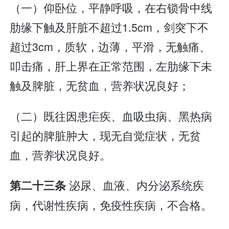
（一）仰卧位，平静呼吸，在右锁骨中线
肋缘下触及肝脏不超过1.5cm，剑突下不
超过3cm，质软，边薄，平滑，无触痛、
叩击痛，肝上界在正常范围，左肋缘下未
触及脾脏，无贫血，营养状况良好；
（二）既往因患疟疾、血吸虫病、黑热病
引起的脾脏肿大，现无自觉症状，无贫
血，营养状况良好。
泌尿、血液、内分泌系统疾
第二十三条
病，代谢性疾病，免疫性疾病，不合格。