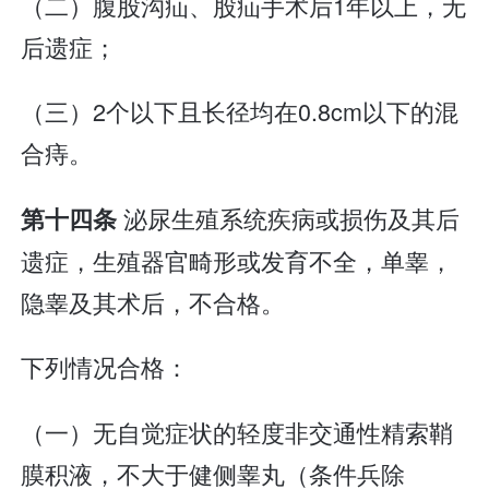
（二）腹股沟疝、股疝手术后1年以上，无
后遗症；
（三）2个以下且长径均在0.8cm以下的混
合痔。
泌尿生殖系统疾病或损伤及其后
第十四条
遗症，生殖器官畸形或发育不全，单睾，
隐睾及其术后，不合格。
下列情况合格：
（一）无自觉症状的轻度非交通性精索鞘
膜积液，不大于健侧睾丸（条件兵除