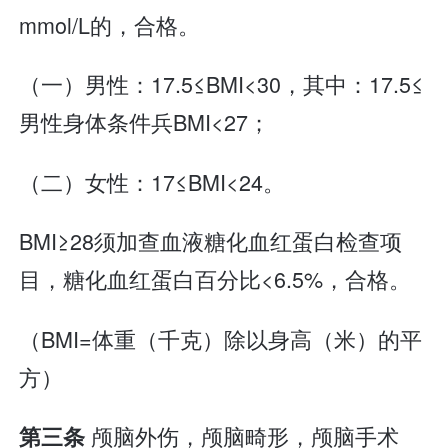
mmol/L的，合格。
（一）男性：17.5≤BMI<30，其中：17.5≤
男性身体条件兵BMI<27；
（二）女性：17≤BMI<24。
BMI≥28须加查血液糖化血红蛋白检查项
目，糖化血红蛋白百分比<6.5%，合格。
（BMI=体重（千克）除以身高（米）的平
方）
颅脑外伤，颅脑畸形，颅脑手术
第三条