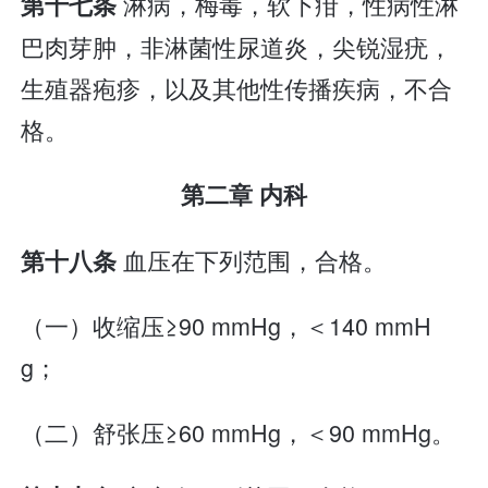
淋病，梅毒，软下疳，性病性淋
第十七条
巴肉芽肿，非淋菌性尿道炎，尖锐湿疣，
生殖器疱疹，以及其他性传播疾病，不合
格。
第二章 内科
血压在下列范围，合格。
第十八条
（一）收缩压≥90 mmHg，＜140 mmH
g；
（二）舒张压≥60 mmHg，＜90 mmHg。