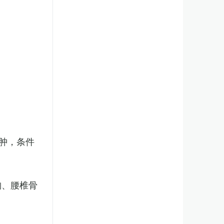
肿，条件
胸、腰椎骨