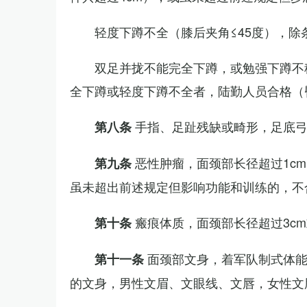
轻度下蹲不全（膝后夹角≤45度），除
双足并拢不能完全下蹲，或勉强下蹲不
全下蹲或轻度下蹲不全者，陆勤人员合格（
手指、足趾残缺或畸形，足底
第八条
恶性肿瘤，面颈部长径超过1c
第九条
虽未超出前述规定但影响功能和训练的，不
瘢痕体质，面颈部长径超过3c
第十条
面颈部文身，着军队制式体能
第十一条
的文身，男性文眉、文眼线、文唇，女性文