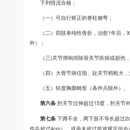
下列情况合格：
（一）可自行矫正的脊柱侧弯；
（二）四肢单纯性骨折，治愈1年后，
外）；
（三)关节弹响排除骨关节疾病或损伤
（四）大骨节病仅指、趾关节稍粗大，
（五）轻度胸廓畸形（条件兵除外）。
肘关节过伸超过15度，肘关节
第六条
下蹲不全，两下肢不等长超过2
第七条
件兵超过4cm），或虽未超过前述规定但步