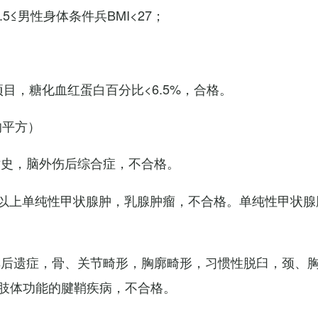
7.5≤男性身体条件兵BMI<27；
项目，糖化血红蛋白百分比<6.5%，合格。
的平方）
术史，脑外伤后综合症，不合格。
以上单纯性甲状腺肿，乳腺肿瘤，不合格。单纯性甲状腺
其后遗症，骨、关节畸形，胸廓畸形，习惯性脱臼，颈、
肢体功能的腱鞘疾病，不合格。