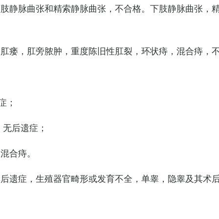
下肢静脉曲张和精索静脉曲张，不合格。下肢静脉曲张，
，肛瘘，肛旁脓肿，重度陈旧性肛裂，环状痔，混合痔，
症；
，无后遗症；
的混合痔。
其后遗症，生殖器官畸形或发育不全，单睾，隐睾及其术