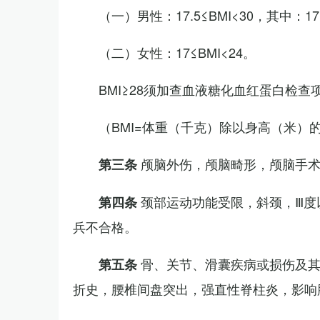
（一）男性：17.5≤BMI<30，其中：1
（二）女性：17≤BMI<24。
BMI≥28须加查血液糖化血红蛋白检查
（BMI=体重（千克）除以身高（米）
颅脑外伤，颅脑畸形，颅脑手
第三条
颈部运动功能受限，斜颈，Ⅲ度
第四条
兵不合格。
骨、关节、滑囊疾病或损伤及
第五条
折史，腰椎间盘突出，强直性脊柱炎，影响