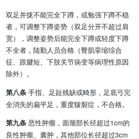
双足并拢不能完全下蹲，或勉强下蹲不稳
者，可调整下蹲姿势（双足分开不超过肩
宽），调整姿势后能完全下蹲或轻度下蹲
不全者，陆勤人员合格（臀肌挛缩综合
征、跟腱短、下肢关节病变等病理性原因
除外）。
手指、足趾残缺或畸形，足底弓完
第八条
全消失的扁平足，重度皲裂症，不合格。
恶性肿瘤，面颈部长径超过1cm的
第九条
良性肿瘤、囊肿，其他部位长径超过3cm