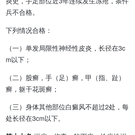
炎史，手足部位近3年连续发生冻疮，条件
兵不合格。
下列情况合格：
（一）单发局限性神经性皮炎，长径在3c
m以下；
（二）股癣，手（足）癣，甲（指、趾）
癣，躯干花斑癣；
（三）身体其他部位白癜风不超过2处，每
处长径在3cm以下。