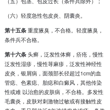
（五）包茎、包皮过长（条件兵除外）；
（六）轻度急性包皮炎、阴囊炎。
重度腋臭，不合格。轻度腋臭，
第十五条
条件兵不合格。
头癣，泛发性体癣，疥疮，慢性
第十六条
泛发性湿疹，慢性荨麻疹，泛发性神经性
皮炎，银屑病，面颈部长径超过1cm的血
管痣、色素痣、胎痣和白癜风，其他传染
性或难 以治愈的皮肤病，不合格。多发性
毛囊炎，皮肤对刺激物过敏或有接触性皮