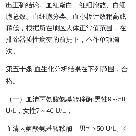
出正确结论。血红蛋白、红细胞数、白细
胞总数、白细胞分类、血小板计数稍高或
稍低，根据所在地区人体正常值范围，在
排除器质性病变的前提下，不作单项淘
汰。
血生化分析结果在下列范围，合
第五十条
格。
（一）血清丙氨酸氨基转移酶:男性9～50
U/L，女性7～40 U/L；
血清丙氨酸氨基转移酶，男性>50 U/L、≤