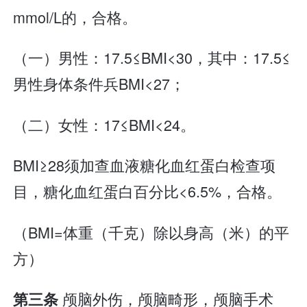
mmol/L的，合格。
（一）男性：17.5≤BMI<30，其中：17.5≤
男性身体条件兵BMI<27；
（二）女性：17≤BMI<24。
BMI≥28须加查血液糖化血红蛋白检查项
目，糖化血红蛋白百分比<6.5%，合格。
（BMI=体重（千克）除以身高（米）的平
方）
颅脑外伤，颅脑畸形，颅脑手术
第三条