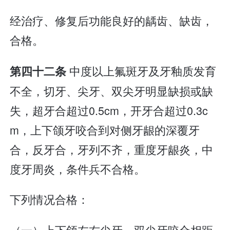
经治疗、修复后功能良好的龋齿、缺齿，
合格。
中度以上氟斑牙及牙釉质发育
第四十二条
不全，切牙、尖牙、双尖牙明显缺损或缺
失，超牙合超过0.5cm，开牙合超过0.3c
m，上下颌牙咬合到对侧牙龈的深覆牙
合，反牙合，牙列不齐，重度牙龈炎，中
度牙周炎，条件兵不合格。
下列情况合格：
（一）上下颌左右尖牙、双尖牙咬合相距