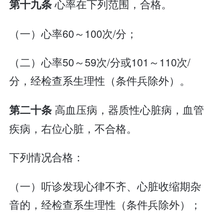
心率在下列范围，合格。
第十九条
（一）心率60～100次/分；
（二）心率50～59次/分或101～110次/
分，经检查系生理性（条件兵除外）。
高血压病，器质性心脏病，血管
第二十条
疾病，右位心脏，不合格。
下列情况合格：
（一）听诊发现心律不齐、心脏收缩期杂
音的，经检查系生理性（条件兵除外）；