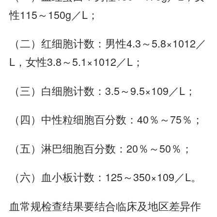
性115～150g／L；
（二）红细胞计数：男性4.3～5.8×1012／
L，女性3.8～5.1×1012／L；
（三）白细胞计数：3.5～9.5×109／L；
（四）中性粒细胞百分数：40％～75％；
（五）淋巴细胞百分数：20％～50％；
（六）血小板计数：125～350×109／L。
血常规检查结果要结合临床及地区差异作