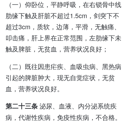
（一）仰卧位，平静呼吸，在右锁骨中线
肋缘下触及肝脏不超过1.5cm，剑突下不
超过3cm，质软，边薄，平滑，无触痛、
叩击痛，肝上界在正常范围，左肋缘下未
触及脾脏，无贫血，营养状况良好；
（二）既往因患疟疾、血吸虫病、黑热病
引起的脾脏肿大，现无自觉症状，无贫
血，营养状况良好。
泌尿、血液、内分泌系统疾
第二十三条
病，代谢性疾病，免疫性疾病，不合格。