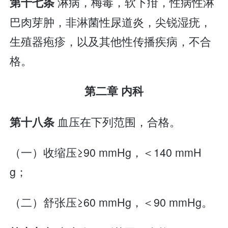
淋病，梅毒，软下疳，性病性淋
第十七条
巴肉芽肿，非淋菌性尿道炎，尖锐湿疣，
生殖器疱疹，以及其他性传播疾病，不合
格。
第二章 内科
血压在下列范围，合格。
第十八条
（一）收缩压≥90 mmHg，＜140 mmH
g；
（二）舒张压≥60 mmHg，＜90 mmHg。