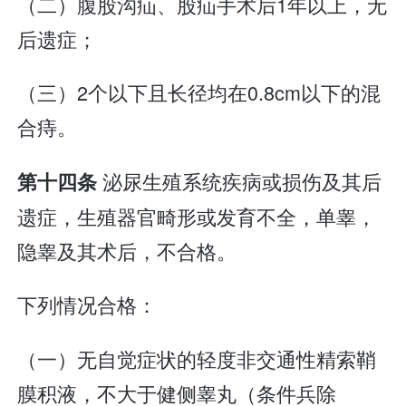
（二）腹股沟疝、股疝手术后1年以上，无
后遗症；
（三）2个以下且长径均在0.8cm以下的混
合痔。
泌尿生殖系统疾病或损伤及其后
第十四条
遗症，生殖器官畸形或发育不全，单睾，
隐睾及其术后，不合格。
下列情况合格：
（一）无自觉症状的轻度非交通性精索鞘
膜积液，不大于健侧睾丸（条件兵除