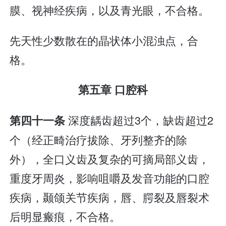
膜、视神经疾病，以及青光眼，不合格。
先天性少数散在的晶状体小混浊点，合
格。
第五章 口腔科
深度龋齿超过3个，缺齿超过2
第四十一条
个（经正畸治疗拔除、牙列整齐的除
外），全口义齿及复杂的可摘局部义齿，
重度牙周炎，影响咀嚼及发音功能的口腔
疾病，颞颌关节疾病，唇、腭裂及唇裂术
后明显瘢痕，不合格。