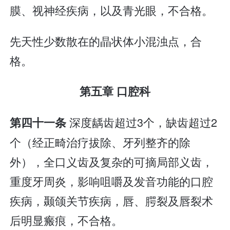
膜、视神经疾病，以及青光眼，不合格。
先天性少数散在的晶状体小混浊点，合
格。
第五章 口腔科
深度龋齿超过3个，缺齿超过2
第四十一条
个（经正畸治疗拔除、牙列整齐的除
外），全口义齿及复杂的可摘局部义齿，
重度牙周炎，影响咀嚼及发音功能的口腔
疾病，颞颌关节疾病，唇、腭裂及唇裂术
后明显瘢痕，不合格。