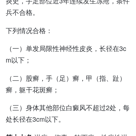
炎史，手足部位近3年连续发生冻疮，条件
兵不合格。
下列情况合格：
（一）单发局限性神经性皮炎，长径在3c
m以下；
（二）股癣，手（足）癣，甲（指、趾）
癣，躯干花斑癣；
（三）身体其他部位白癜风不超过2处，每
处长径在3cm以下。