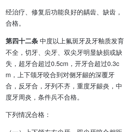
经治疗、修复后功能良好的龋齿、缺齿，
合格。
中度以上氟斑牙及牙釉质发育
第四十二条
不全，切牙、尖牙、双尖牙明显缺损或缺
失，超牙合超过0.5cm，开牙合超过0.3c
m，上下颌牙咬合到对侧牙龈的深覆牙
合，反牙合，牙列不齐，重度牙龈炎，中
度牙周炎，条件兵不合格。
下列情况合格：
（一）上下颌左右尖牙、双尖牙咬合相距