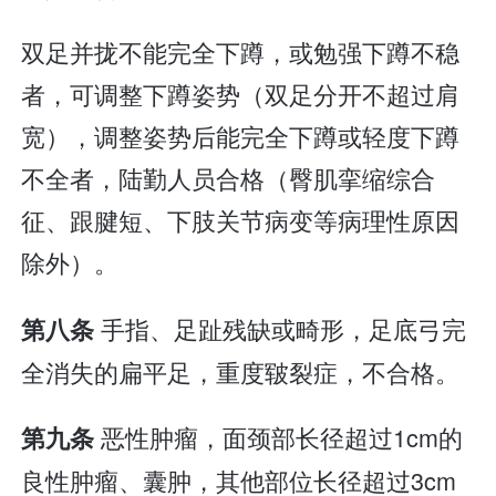
双足并拢不能完全下蹲，或勉强下蹲不稳
者，可调整下蹲姿势（双足分开不超过肩
宽），调整姿势后能完全下蹲或轻度下蹲
不全者，陆勤人员合格（臀肌挛缩综合
征、跟腱短、下肢关节病变等病理性原因
除外）。
手指、足趾残缺或畸形，足底弓完
第八条
全消失的扁平足，重度皲裂症，不合格。
恶性肿瘤，面颈部长径超过1cm的
第九条
良性肿瘤、囊肿，其他部位长径超过3cm