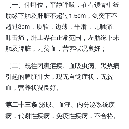
（一）仰卧位，平静呼吸，在右锁骨中线
肋缘下触及肝脏不超过1.5cm，剑突下不
超过3cm，质软，边薄，平滑，无触痛、
叩击痛，肝上界在正常范围，左肋缘下未
触及脾脏，无贫血，营养状况良好；
（二）既往因患疟疾、血吸虫病、黑热病
引起的脾脏肿大，现无自觉症状，无贫
血，营养状况良好。
泌尿、血液、内分泌系统疾
第二十三条
病，代谢性疾病，免疫性疾病，不合格。