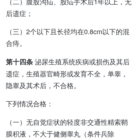
（二）腹股沟疝、股疝手术后1年以上，无
后遗症；
（三）2个以下且长径均在0.8cm以下的混
合痔。
泌尿生殖系统疾病或损伤及其后
第十四条
遗症，生殖器官畸形或发育不全，单睾，
隐睾及其术后，不合格。
下列情况合格：
（一）无自觉症状的轻度非交通性精索鞘
膜积液，不大于健侧睾丸（条件兵除