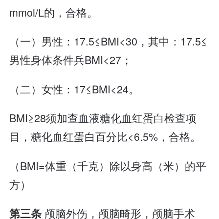
mmol/L的，合格。
（一）男性：17.5≤BMI<30，其中：17.5≤
男性身体条件兵BMI<27；
（二）女性：17≤BMI<24。
BMI≥28须加查血液糖化血红蛋白检查项
目，糖化血红蛋白百分比<6.5%，合格。
（BMI=体重（千克）除以身高（米）的平
方）
颅脑外伤，颅脑畸形，颅脑手术
第三条