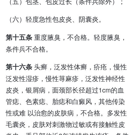
（五）包茎、包皮过长（条件兵除外）；
（六）轻度急性包皮炎、阴囊炎。
重度腋臭，不合格。轻度腋臭，
第十五条
条件兵不合格。
头癣，泛发性体癣，疥疮，慢性
第十六条
泛发性湿疹，慢性荨麻疹，泛发性神经性
皮炎，银屑病，面颈部长径超过1cm的血
管痣、色素痣、胎痣和白癜风，其他传染
性或难 以治愈的皮肤病，不合格。多发性
毛囊炎，皮肤对刺激物过敏或有接触性皮