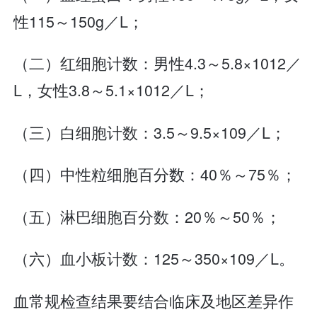
性115～150g／L；
（二）红细胞计数：男性4.3～5.8×1012／
L，女性3.8～5.1×1012／L；
（三）白细胞计数：3.5～9.5×109／L；
（四）中性粒细胞百分数：40％～75％；
（五）淋巴细胞百分数：20％～50％；
（六）血小板计数：125～350×109／L。
血常规检查结果要结合临床及地区差异作