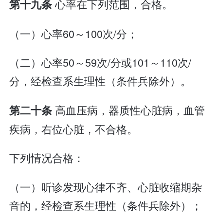
心率在下列范围，合格。
第十九条
（一）心率60～100次/分；
（二）心率50～59次/分或101～110次/
分，经检查系生理性（条件兵除外）。
高血压病，器质性心脏病，血管
第二十条
疾病，右位心脏，不合格。
下列情况合格：
（一）听诊发现心律不齐、心脏收缩期杂
音的，经检查系生理性（条件兵除外）；