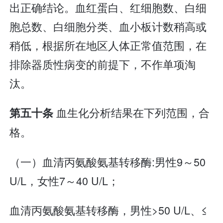
出正确结论。血红蛋白、红细胞数、白细
胞总数、白细胞分类、血小板计数稍高或
稍低，根据所在地区人体正常值范围，在
排除器质性病变的前提下，不作单项淘
汰。
血生化分析结果在下列范围，合
第五十条
格。
（一）血清丙氨酸氨基转移酶:男性9～50
U/L，女性7～40 U/L；
血清丙氨酸氨基转移酶，男性>50 U/L、≤