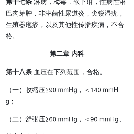
淋病，梅毒，软下疳，性病性淋
第十七条
巴肉芽肿，非淋菌性尿道炎，尖锐湿疣，
生殖器疱疹，以及其他性传播疾病，不合
格。
第二章 内科
血压在下列范围，合格。
第十八条
（一）收缩压≥90 mmHg，＜140 mmH
g；
（二）舒张压≥60 mmHg，＜90 mmHg。