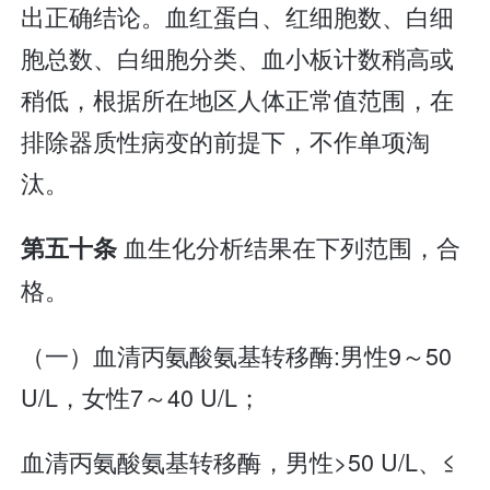
出正确结论。血红蛋白、红细胞数、白细
胞总数、白细胞分类、血小板计数稍高或
稍低，根据所在地区人体正常值范围，在
排除器质性病变的前提下，不作单项淘
汰。
血生化分析结果在下列范围，合
第五十条
格。
（一）血清丙氨酸氨基转移酶:男性9～50
U/L，女性7～40 U/L；
血清丙氨酸氨基转移酶，男性>50 U/L、≤