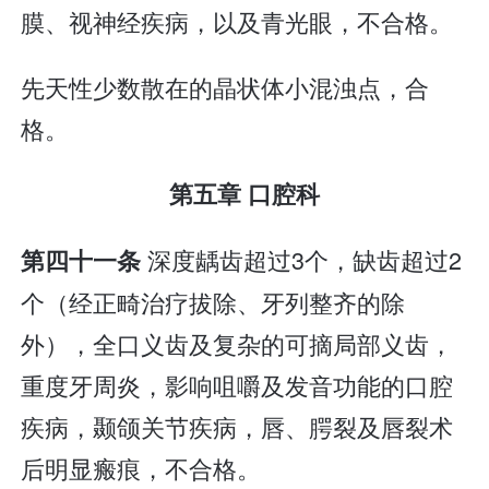
膜、视神经疾病，以及青光眼，不合格。
先天性少数散在的晶状体小混浊点，合
格。
第五章 口腔科
深度龋齿超过3个，缺齿超过2
第四十一条
个（经正畸治疗拔除、牙列整齐的除
外），全口义齿及复杂的可摘局部义齿，
重度牙周炎，影响咀嚼及发音功能的口腔
疾病，颞颌关节疾病，唇、腭裂及唇裂术
后明显瘢痕，不合格。