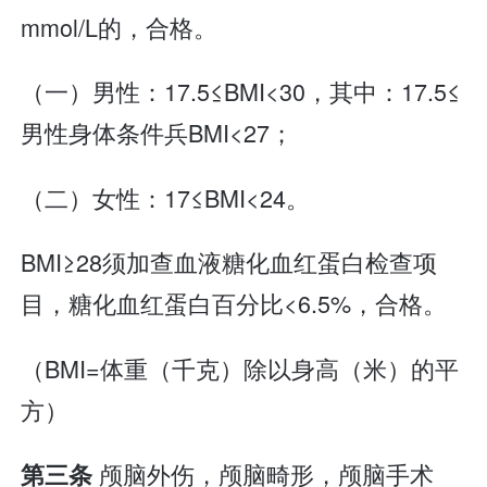
mmol/L的，合格。
（一）男性：17.5≤BMI<30，其中：17.5≤
男性身体条件兵BMI<27；
（二）女性：17≤BMI<24。
BMI≥28须加查血液糖化血红蛋白检查项
目，糖化血红蛋白百分比<6.5%，合格。
（BMI=体重（千克）除以身高（米）的平
方）
颅脑外伤，颅脑畸形，颅脑手术
第三条