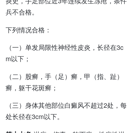
炎史，手足部位近3年连续发生冻疮，条件
兵不合格。
下列情况合格：
（一）单发局限性神经性皮炎，长径在3c
m以下；
（二）股癣，手（足）癣，甲（指、趾）
癣，躯干花斑癣；
（三）身体其他部位白癜风不超过2处，每
处长径在3cm以下。