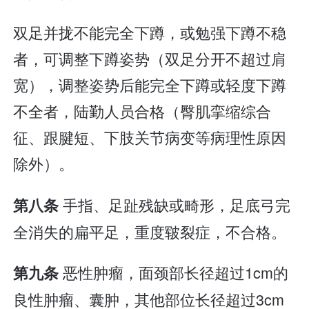
双足并拢不能完全下蹲，或勉强下蹲不稳
者，可调整下蹲姿势（双足分开不超过肩
宽），调整姿势后能完全下蹲或轻度下蹲
不全者，陆勤人员合格（臀肌挛缩综合
征、跟腱短、下肢关节病变等病理性原因
除外）。
手指、足趾残缺或畸形，足底弓完
第八条
全消失的扁平足，重度皲裂症，不合格。
恶性肿瘤，面颈部长径超过1cm的
第九条
良性肿瘤、囊肿，其他部位长径超过3cm