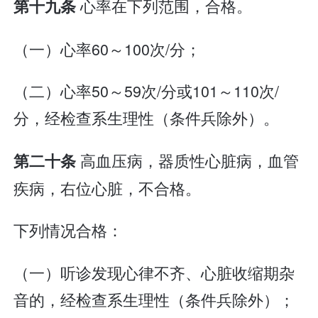
心率在下列范围，合格。
第十九条
（一）心率60～100次/分；
（二）心率50～59次/分或101～110次/
分，经检查系生理性（条件兵除外）。
高血压病，器质性心脏病，血管
第二十条
疾病，右位心脏，不合格。
下列情况合格：
（一）听诊发现心律不齐、心脏收缩期杂
音的，经检查系生理性（条件兵除外）；