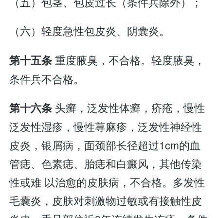
（五）包茎、包皮过长（条件兵除外）；
（六）轻度急性包皮炎、阴囊炎。
重度腋臭，不合格。轻度腋臭，
第十五条
条件兵不合格。
头癣，泛发性体癣，疥疮，慢性
第十六条
泛发性湿疹，慢性荨麻疹，泛发性神经性
皮炎，银屑病，面颈部长径超过1cm的血
管痣、色素痣、胎痣和白癜风，其他传染
性或难 以治愈的皮肤病，不合格。多发性
毛囊炎，皮肤对刺激物过敏或有接触性皮