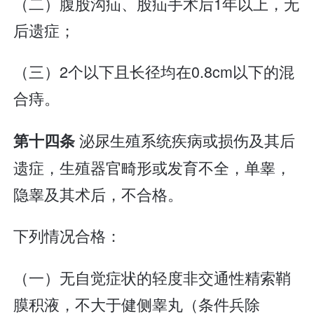
（二）腹股沟疝、股疝手术后1年以上，无
后遗症；
（三）2个以下且长径均在0.8cm以下的混
合痔。
泌尿生殖系统疾病或损伤及其后
第十四条
遗症，生殖器官畸形或发育不全，单睾，
隐睾及其术后，不合格。
下列情况合格：
（一）无自觉症状的轻度非交通性精索鞘
膜积液，不大于健侧睾丸（条件兵除