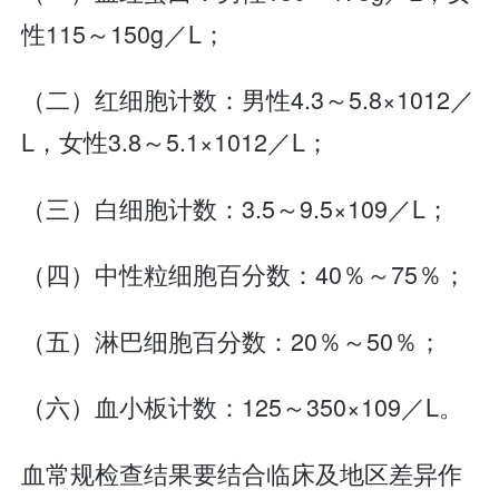
性115～150g／L；
（二）红细胞计数：男性4.3～5.8×1012／
L，女性3.8～5.1×1012／L；
（三）白细胞计数：3.5～9.5×109／L；
（四）中性粒细胞百分数：40％～75％；
（五）淋巴细胞百分数：20％～50％；
（六）血小板计数：125～350×109／L。
血常规检查结果要结合临床及地区差异作