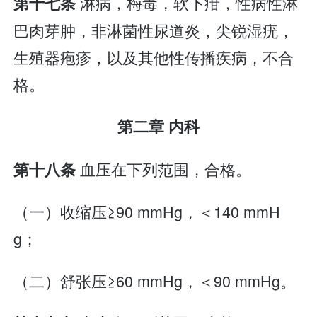
淋病，梅毒，软下疳，性病性淋
第十七条
巴肉芽肿，非淋菌性尿道炎，尖锐湿疣，
生殖器疱疹，以及其他性传播疾病，不合
格。
第二章 内科
血压在下列范围，合格。
第十八条
（一）收缩压≥90 mmHg，＜140 mmH
g；
（二）舒张压≥60 mmHg，＜90 mmHg。