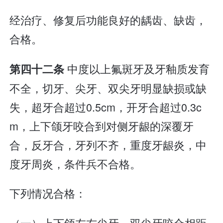
经治疗、修复后功能良好的龋齿、缺齿，
合格。
中度以上氟斑牙及牙釉质发育
第四十二条
不全，切牙、尖牙、双尖牙明显缺损或缺
失，超牙合超过0.5cm，开牙合超过0.3c
m，上下颌牙咬合到对侧牙龈的深覆牙
合，反牙合，牙列不齐，重度牙龈炎，中
度牙周炎，条件兵不合格。
下列情况合格：
（一）上下颌左右尖牙、双尖牙咬合相距