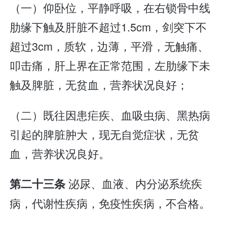
（一）仰卧位，平静呼吸，在右锁骨中线
肋缘下触及肝脏不超过1.5cm，剑突下不
超过3cm，质软，边薄，平滑，无触痛、
叩击痛，肝上界在正常范围，左肋缘下未
触及脾脏，无贫血，营养状况良好；
（二）既往因患疟疾、血吸虫病、黑热病
引起的脾脏肿大，现无自觉症状，无贫
血，营养状况良好。
泌尿、血液、内分泌系统疾
第二十三条
病，代谢性疾病，免疫性疾病，不合格。