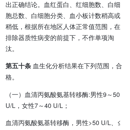
出正确结论。血红蛋白、红细胞数、白细
胞总数、白细胞分类、血小板计数稍高或
稍低，根据所在地区人体正常值范围，在
排除器质性病变的前提下，不作单项淘
汰。
血生化分析结果在下列范围，合
第五十条
格。
（一）血清丙氨酸氨基转移酶:男性9～50
U/L，女性7～40 U/L；
血清丙氨酸氨基转移酶，男性>50 U/L、≤