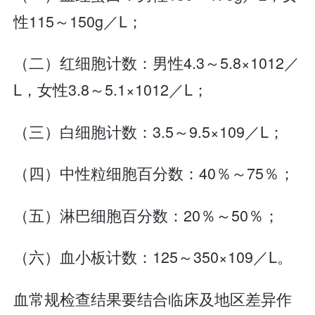
性115～150g／L；
（二）红细胞计数：男性4.3～5.8×1012／
L，女性3.8～5.1×1012／L；
（三）白细胞计数：3.5～9.5×109／L；
（四）中性粒细胞百分数：40％～75％；
（五）淋巴细胞百分数：20％～50％；
（六）血小板计数：125～350×109／L。
血常规检查结果要结合临床及地区差异作