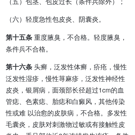
（五）包茎、包皮过长（条件兵除外）；
（六）轻度急性包皮炎、阴囊炎。
重度腋臭，不合格。轻度腋臭，
第十五条
条件兵不合格。
头癣，泛发性体癣，疥疮，慢性
第十六条
泛发性湿疹，慢性荨麻疹，泛发性神经性
皮炎，银屑病，面颈部长径超过1cm的血
管痣、色素痣、胎痣和白癜风，其他传染
性或难 以治愈的皮肤病，不合格。多发性
毛囊炎，皮肤对刺激物过敏或有接触性皮