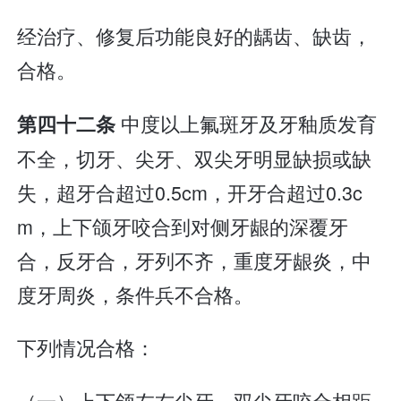
经治疗、修复后功能良好的龋齿、缺齿，
合格。
中度以上氟斑牙及牙釉质发育
第四十二条
不全，切牙、尖牙、双尖牙明显缺损或缺
失，超牙合超过0.5cm，开牙合超过0.3c
m，上下颌牙咬合到对侧牙龈的深覆牙
合，反牙合，牙列不齐，重度牙龈炎，中
度牙周炎，条件兵不合格。
下列情况合格：
（一）上下颌左右尖牙、双尖牙咬合相距