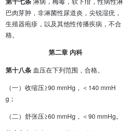
淋病，梅毒，软下疳，性病性淋
第十七条
巴肉芽肿，非淋菌性尿道炎，尖锐湿疣，
生殖器疱疹，以及其他性传播疾病，不合
格。
第二章 内科
血压在下列范围，合格。
第十八条
（一）收缩压≥90 mmHg，＜140 mmH
g；
（二）舒张压≥60 mmHg，＜90 mmHg。