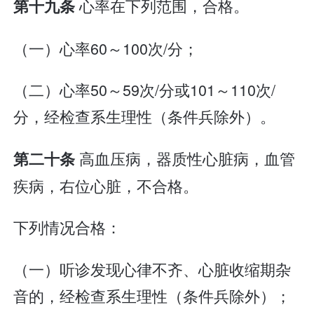
心率在下列范围，合格。
第十九条
（一）心率60～100次/分；
（二）心率50～59次/分或101～110次/
分，经检查系生理性（条件兵除外）。
高血压病，器质性心脏病，血管
第二十条
疾病，右位心脏，不合格。
下列情况合格：
（一）听诊发现心律不齐、心脏收缩期杂
音的，经检查系生理性（条件兵除外）；