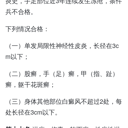
炎史，手足部位近3年连续发生冻疮，条件
兵不合格。
下列情况合格：
（一）单发局限性神经性皮炎，长径在3c
m以下；
（二）股癣，手（足）癣，甲（指、趾）
癣，躯干花斑癣；
（三）身体其他部位白癜风不超过2处，每
处长径在3cm以下。