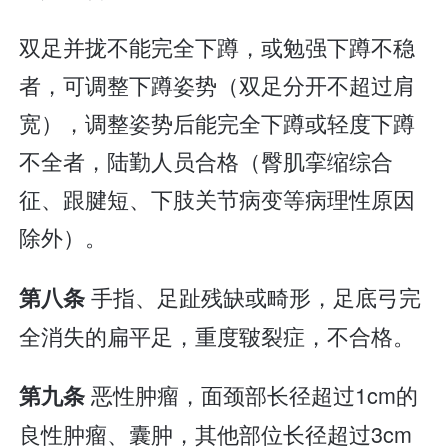
双足并拢不能完全下蹲，或勉强下蹲不稳
者，可调整下蹲姿势（双足分开不超过肩
宽），调整姿势后能完全下蹲或轻度下蹲
不全者，陆勤人员合格（臀肌挛缩综合
征、跟腱短、下肢关节病变等病理性原因
除外）。
手指、足趾残缺或畸形，足底弓完
第八条
全消失的扁平足，重度皲裂症，不合格。
恶性肿瘤，面颈部长径超过1cm的
第九条
良性肿瘤、囊肿，其他部位长径超过3cm