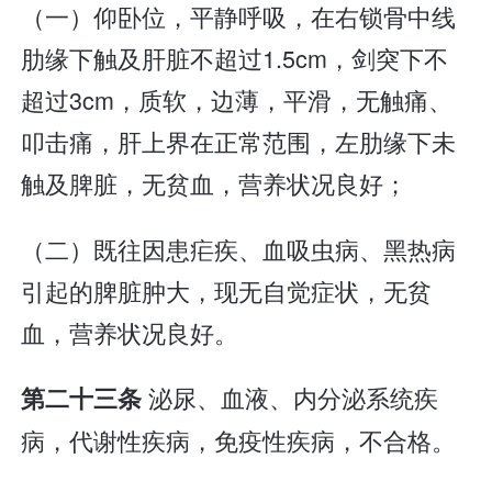
（一）仰卧位，平静呼吸，在右锁骨中线
肋缘下触及肝脏不超过1.5cm，剑突下不
超过3cm，质软，边薄，平滑，无触痛、
叩击痛，肝上界在正常范围，左肋缘下未
触及脾脏，无贫血，营养状况良好；
（二）既往因患疟疾、血吸虫病、黑热病
引起的脾脏肿大，现无自觉症状，无贫
血，营养状况良好。
泌尿、血液、内分泌系统疾
第二十三条
病，代谢性疾病，免疫性疾病，不合格。