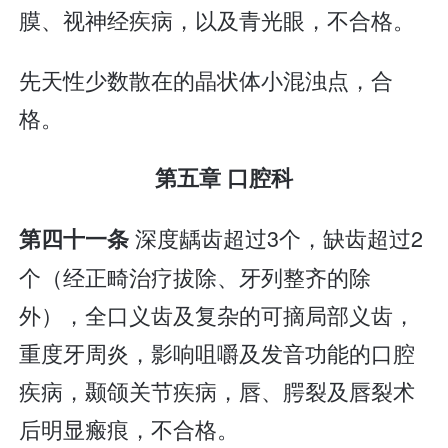
膜、视神经疾病，以及青光眼，不合格。
先天性少数散在的晶状体小混浊点，合
格。
第五章 口腔科
深度龋齿超过3个，缺齿超过2
第四十一条
个（经正畸治疗拔除、牙列整齐的除
外），全口义齿及复杂的可摘局部义齿，
重度牙周炎，影响咀嚼及发音功能的口腔
疾病，颞颌关节疾病，唇、腭裂及唇裂术
后明显瘢痕，不合格。