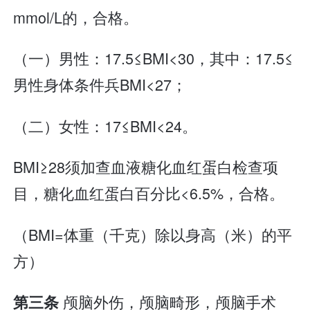
mmol/L的，合格。
（一）男性：17.5≤BMI<30，其中：17.5≤
男性身体条件兵BMI<27；
（二）女性：17≤BMI<24。
BMI≥28须加查血液糖化血红蛋白检查项
目，糖化血红蛋白百分比<6.5%，合格。
（BMI=体重（千克）除以身高（米）的平
方）
颅脑外伤，颅脑畸形，颅脑手术
第三条