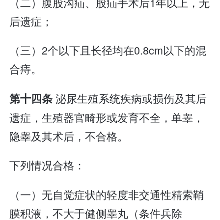
（二）腹股沟疝、股疝手术后1年以上，无
后遗症；
（三）2个以下且长径均在0.8cm以下的混
合痔。
泌尿生殖系统疾病或损伤及其后
第十四条
遗症，生殖器官畸形或发育不全，单睾，
隐睾及其术后，不合格。
下列情况合格：
（一）无自觉症状的轻度非交通性精索鞘
膜积液，不大于健侧睾丸（条件兵除