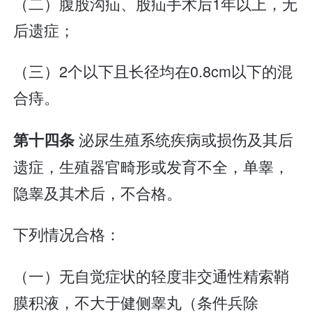
（二）腹股沟疝、股疝手术后1年以上，无
后遗症；
（三）2个以下且长径均在0.8cm以下的混
合痔。
泌尿生殖系统疾病或损伤及其后
第十四条
遗症，生殖器官畸形或发育不全，单睾，
隐睾及其术后，不合格。
下列情况合格：
（一）无自觉症状的轻度非交通性精索鞘
膜积液，不大于健侧睾丸（条件兵除