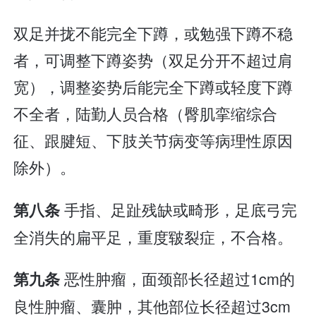
双足并拢不能完全下蹲，或勉强下蹲不稳
者，可调整下蹲姿势（双足分开不超过肩
宽），调整姿势后能完全下蹲或轻度下蹲
不全者，陆勤人员合格（臀肌挛缩综合
征、跟腱短、下肢关节病变等病理性原因
除外）。
手指、足趾残缺或畸形，足底弓完
第八条
全消失的扁平足，重度皲裂症，不合格。
恶性肿瘤，面颈部长径超过1cm的
第九条
良性肿瘤、囊肿，其他部位长径超过3cm