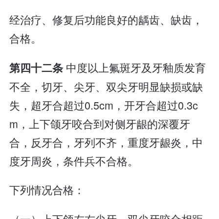
经治疗、修复后功能良好的龋齿、缺齿，
合格。
中度以上氟斑牙及牙釉质发育
第四十二条
不全，切牙、尖牙、双尖牙明显缺损或缺
失，超牙合超过0.5cm，开牙合超过0.3c
m，上下颌牙咬合到对侧牙龈的深覆牙
合，反牙合，牙列不齐，重度牙龈炎，中
度牙周炎，条件兵不合格。
下列情况合格：
（一）上下颌左右尖牙、双尖牙咬合相距