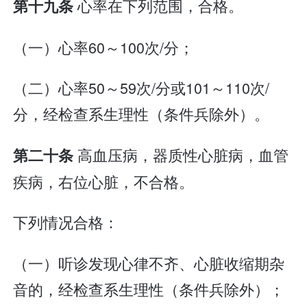
心率在下列范围，合格。
第十九条
（一）心率60～100次/分；
（二）心率50～59次/分或101～110次/
分，经检查系生理性（条件兵除外）。
高血压病，器质性心脏病，血管
第二十条
疾病，右位心脏，不合格。
下列情况合格：
（一）听诊发现心律不齐、心脏收缩期杂
音的，经检查系生理性（条件兵除外）；