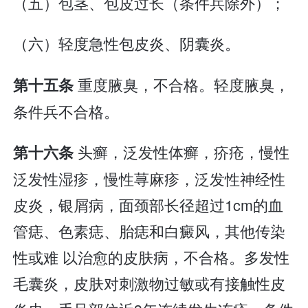
（五）包茎、包皮过长（条件兵除外）；
（六）轻度急性包皮炎、阴囊炎。
重度腋臭，不合格。轻度腋臭，
第十五条
条件兵不合格。
头癣，泛发性体癣，疥疮，慢性
第十六条
泛发性湿疹，慢性荨麻疹，泛发性神经性
皮炎，银屑病，面颈部长径超过1cm的血
管痣、色素痣、胎痣和白癜风，其他传染
性或难 以治愈的皮肤病，不合格。多发性
毛囊炎，皮肤对刺激物过敏或有接触性皮