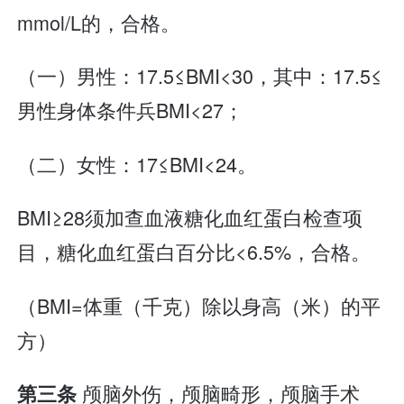
mmol/L的，合格。
（一）男性：17.5≤BMI<30，其中：17.5≤
男性身体条件兵BMI<27；
（二）女性：17≤BMI<24。
BMI≥28须加查血液糖化血红蛋白检查项
目，糖化血红蛋白百分比<6.5%，合格。
（BMI=体重（千克）除以身高（米）的平
方）
颅脑外伤，颅脑畸形，颅脑手术
第三条