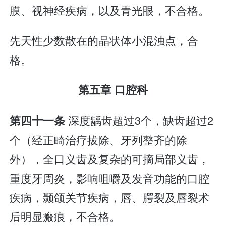
膜、视神经疾病，以及青光眼，不合格。
先天性少数散在的晶状体小混浊点，合
格。
第五章 口腔科
深度龋齿超过3个，缺齿超过2
第四十一条
个（经正畸治疗拔除、牙列整齐的除
外），全口义齿及复杂的可摘局部义齿，
重度牙周炎，影响咀嚼及发音功能的口腔
疾病，颞颌关节疾病，唇、腭裂及唇裂术
后明显瘢痕，不合格。