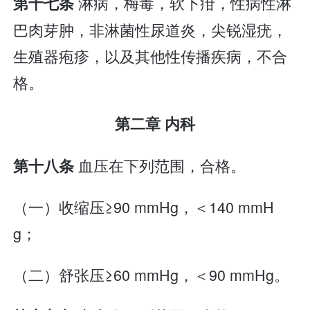
淋病，梅毒，软下疳，性病性淋
第十七条
巴肉芽肿，非淋菌性尿道炎，尖锐湿疣，
生殖器疱疹，以及其他性传播疾病，不合
格。
第二章 内科
血压在下列范围，合格。
第十八条
（一）收缩压≥90 mmHg，＜140 mmH
g；
（二）舒张压≥60 mmHg，＜90 mmHg。