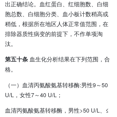
出正确结论。血红蛋白、红细胞数、白细
胞总数、白细胞分类、血小板计数稍高或
稍低，根据所在地区人体正常值范围，在
排除器质性病变的前提下，不作单项淘
汰。
血生化分析结果在下列范围，合
第五十条
格。
（一）血清丙氨酸氨基转移酶:男性9～50
U/L，女性7～40 U/L；
血清丙氨酸氨基转移酶，男性>50 U/L、≤