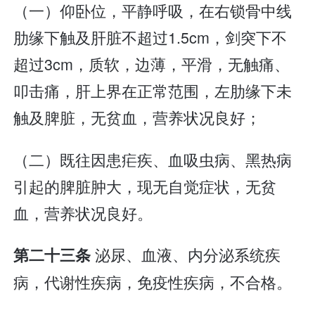
（一）仰卧位，平静呼吸，在右锁骨中线
肋缘下触及肝脏不超过1.5cm，剑突下不
超过3cm，质软，边薄，平滑，无触痛、
叩击痛，肝上界在正常范围，左肋缘下未
触及脾脏，无贫血，营养状况良好；
（二）既往因患疟疾、血吸虫病、黑热病
引起的脾脏肿大，现无自觉症状，无贫
血，营养状况良好。
泌尿、血液、内分泌系统疾
第二十三条
病，代谢性疾病，免疫性疾病，不合格。