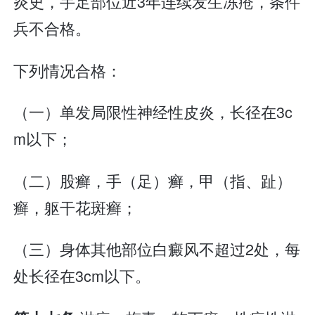
炎史，手足部位近3年连续发生冻疮，条件
兵不合格。
下列情况合格：
（一）单发局限性神经性皮炎，长径在3c
m以下；
（二）股癣，手（足）癣，甲（指、趾）
癣，躯干花斑癣；
（三）身体其他部位白癜风不超过2处，每
处长径在3cm以下。