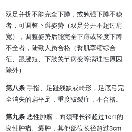
双足并拢不能完全下蹲，或勉强下蹲不稳
者，可调整下蹲姿势（双足分开不超过肩
宽），调整姿势后能完全下蹲或轻度下蹲
不全者，陆勤人员合格（臀肌挛缩综合
征、跟腱短、下肢关节病变等病理性原因
除外）。
手指、足趾残缺或畸形，足底弓完
第八条
全消失的扁平足，重度皲裂症，不合格。
恶性肿瘤，面颈部长径超过1cm的
第九条
良性肿瘤、囊肿，其他部位长径超过3cm