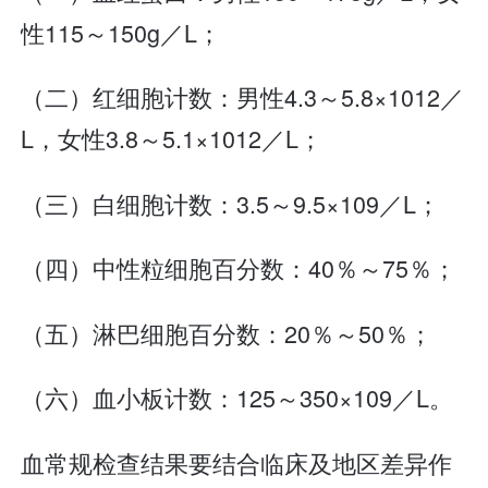
性115～150g／L；
（二）红细胞计数：男性4.3～5.8×1012／
L，女性3.8～5.1×1012／L；
（三）白细胞计数：3.5～9.5×109／L；
（四）中性粒细胞百分数：40％～75％；
（五）淋巴细胞百分数：20％～50％；
（六）血小板计数：125～350×109／L。
血常规检查结果要结合临床及地区差异作