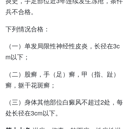
炎史，手足部位近3年连续发生冻疮，条件
兵不合格。
下列情况合格：
（一）单发局限性神经性皮炎，长径在3c
m以下；
（二）股癣，手（足）癣，甲（指、趾）
癣，躯干花斑癣；
（三）身体其他部位白癜风不超过2处，每
处长径在3cm以下。