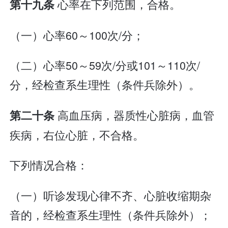
心率在下列范围，合格。
第十九条
（一）心率60～100次/分；
（二）心率50～59次/分或101～110次/
分，经检查系生理性（条件兵除外）。
高血压病，器质性心脏病，血管
第二十条
疾病，右位心脏，不合格。
下列情况合格：
（一）听诊发现心律不齐、心脏收缩期杂
音的，经检查系生理性（条件兵除外）；