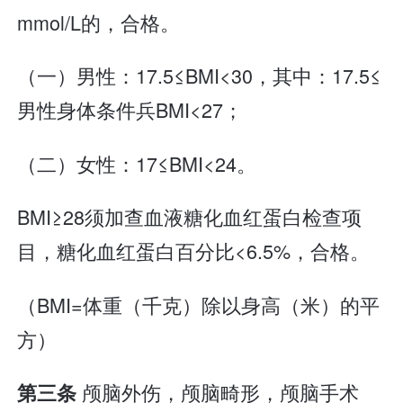
mmol/L的，合格。
（一）男性：17.5≤BMI<30，其中：17.5≤
男性身体条件兵BMI<27；
（二）女性：17≤BMI<24。
BMI≥28须加查血液糖化血红蛋白检查项
目，糖化血红蛋白百分比<6.5%，合格。
（BMI=体重（千克）除以身高（米）的平
方）
颅脑外伤，颅脑畸形，颅脑手术
第三条