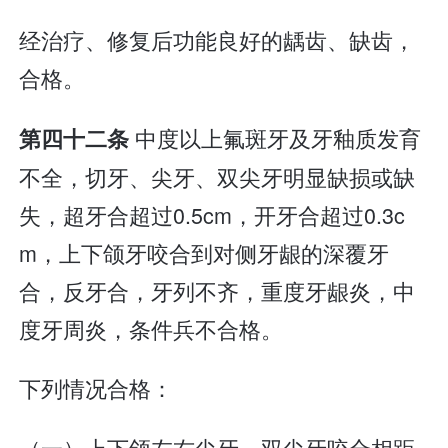
经治疗、修复后功能良好的龋齿、缺齿，
合格。
中度以上氟斑牙及牙釉质发育
第四十二条
不全，切牙、尖牙、双尖牙明显缺损或缺
失，超牙合超过0.5cm，开牙合超过0.3c
m，上下颌牙咬合到对侧牙龈的深覆牙
合，反牙合，牙列不齐，重度牙龈炎，中
度牙周炎，条件兵不合格。
下列情况合格：
（一）上下颌左右尖牙、双尖牙咬合相距