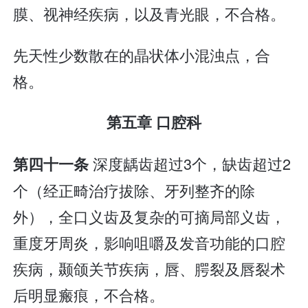
膜、视神经疾病，以及青光眼，不合格。
先天性少数散在的晶状体小混浊点，合
格。
第五章 口腔科
深度龋齿超过3个，缺齿超过2
第四十一条
个（经正畸治疗拔除、牙列整齐的除
外），全口义齿及复杂的可摘局部义齿，
重度牙周炎，影响咀嚼及发音功能的口腔
疾病，颞颌关节疾病，唇、腭裂及唇裂术
后明显瘢痕，不合格。