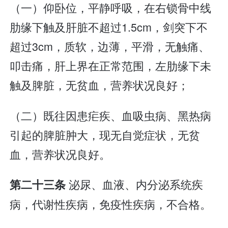
（一）仰卧位，平静呼吸，在右锁骨中线
肋缘下触及肝脏不超过1.5cm，剑突下不
超过3cm，质软，边薄，平滑，无触痛、
叩击痛，肝上界在正常范围，左肋缘下未
触及脾脏，无贫血，营养状况良好；
（二）既往因患疟疾、血吸虫病、黑热病
引起的脾脏肿大，现无自觉症状，无贫
血，营养状况良好。
泌尿、血液、内分泌系统疾
第二十三条
病，代谢性疾病，免疫性疾病，不合格。