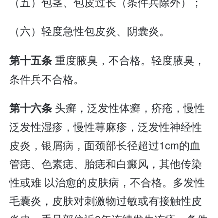
（五）包茎、包皮过长（条件兵除外）；
（六）轻度急性包皮炎、阴囊炎。
重度腋臭，不合格。轻度腋臭，
第十五条
条件兵不合格。
头癣，泛发性体癣，疥疮，慢性
第十六条
泛发性湿疹，慢性荨麻疹，泛发性神经性
皮炎，银屑病，面颈部长径超过1cm的血
管痣、色素痣、胎痣和白癜风，其他传染
性或难 以治愈的皮肤病，不合格。多发性
毛囊炎，皮肤对刺激物过敏或有接触性皮