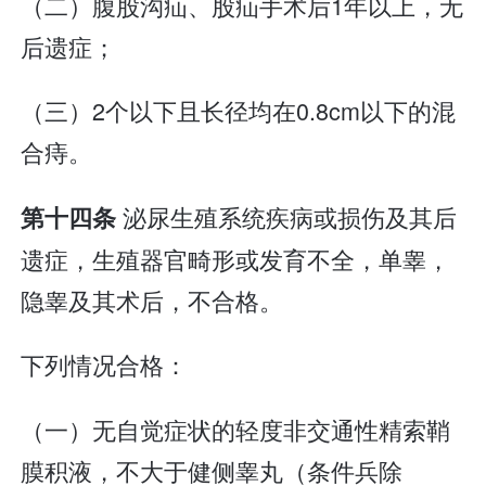
（二）腹股沟疝、股疝手术后1年以上，无
后遗症；
（三）2个以下且长径均在0.8cm以下的混
合痔。
泌尿生殖系统疾病或损伤及其后
第十四条
遗症，生殖器官畸形或发育不全，单睾，
隐睾及其术后，不合格。
下列情况合格：
（一）无自觉症状的轻度非交通性精索鞘
膜积液，不大于健侧睾丸（条件兵除