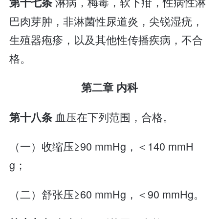
淋病，梅毒，软下疳，性病性淋
第十七条
巴肉芽肿，非淋菌性尿道炎，尖锐湿疣，
生殖器疱疹，以及其他性传播疾病，不合
格。
第二章 内科
血压在下列范围，合格。
第十八条
（一）收缩压≥90 mmHg，＜140 mmH
g；
（二）舒张压≥60 mmHg，＜90 mmHg。