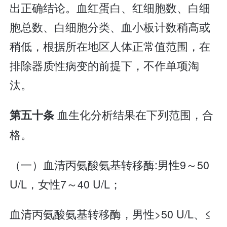
出正确结论。血红蛋白、红细胞数、白细
胞总数、白细胞分类、血小板计数稍高或
稍低，根据所在地区人体正常值范围，在
排除器质性病变的前提下，不作单项淘
汰。
血生化分析结果在下列范围，合
第五十条
格。
（一）血清丙氨酸氨基转移酶:男性9～50
U/L，女性7～40 U/L；
血清丙氨酸氨基转移酶，男性>50 U/L、≤