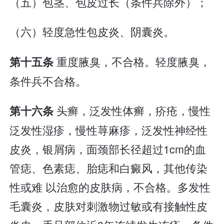
（五）包茎、包皮过长（条件兵除外）；
（六）轻度急性包皮炎、阴囊炎。
重度腋臭，不合格。轻度腋臭，
第十五条
条件兵不合格。
头癣，泛发性体癣，疥疮，慢性
第十六条
泛发性湿疹，慢性荨麻疹，泛发性神经性
皮炎，银屑病，面颈部长径超过1cm的血
管痣、色素痣、胎痣和白癜风，其他传染
性或难 以治愈的皮肤病，不合格。多发性
毛囊炎，皮肤对刺激物过敏或有接触性皮