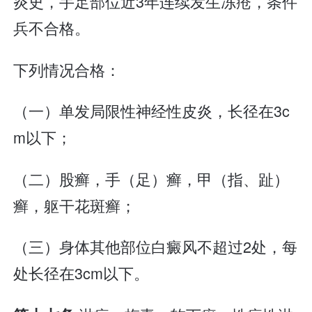
炎史，手足部位近3年连续发生冻疮，条件
兵不合格。
下列情况合格：
（一）单发局限性神经性皮炎，长径在3c
m以下；
（二）股癣，手（足）癣，甲（指、趾）
癣，躯干花斑癣；
（三）身体其他部位白癜风不超过2处，每
处长径在3cm以下。