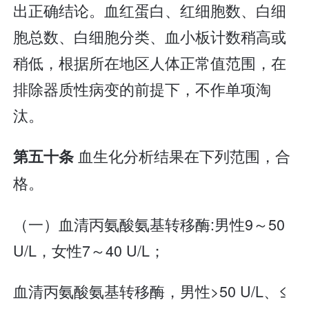
出正确结论。血红蛋白、红细胞数、白细
胞总数、白细胞分类、血小板计数稍高或
稍低，根据所在地区人体正常值范围，在
排除器质性病变的前提下，不作单项淘
汰。
血生化分析结果在下列范围，合
第五十条
格。
（一）血清丙氨酸氨基转移酶:男性9～50
U/L，女性7～40 U/L；
血清丙氨酸氨基转移酶，男性>50 U/L、≤