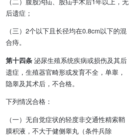
（二）腹股沟疝、股疝手术后1年以上，无
后遗症；
（三）2个以下且长径均在0.8cm以下的混
合痔。
泌尿生殖系统疾病或损伤及其后
第十四条
遗症，生殖器官畸形或发育不全，单睾，
隐睾及其术后，不合格。
下列情况合格：
（一）无自觉症状的轻度非交通性精索鞘
膜积液，不大于健侧睾丸（条件兵除