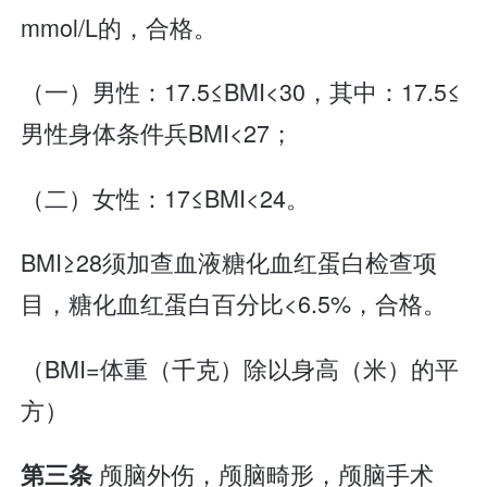
mmol/L的，合格。
（一）男性：17.5≤BMI<30，其中：17.5≤
男性身体条件兵BMI<27；
（二）女性：17≤BMI<24。
BMI≥28须加查血液糖化血红蛋白检查项
目，糖化血红蛋白百分比<6.5%，合格。
（BMI=体重（千克）除以身高（米）的平
方）
颅脑外伤，颅脑畸形，颅脑手术
第三条