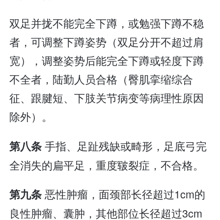
双足并拢不能完全下蹲，或勉强下蹲不稳
者，可调整下蹲姿势（双足分开不超过肩
宽），调整姿势后能完全下蹲或轻度下蹲
不全者，陆勤人员合格（臀肌挛缩综合
征、跟腱短、下肢关节病变等病理性原因
除外）。
手指、足趾残缺或畸形，足底弓完
第八条
全消失的扁平足，重度皲裂症，不合格。
恶性肿瘤，面颈部长径超过1cm的
第九条
良性肿瘤、囊肿，其他部位长径超过3cm