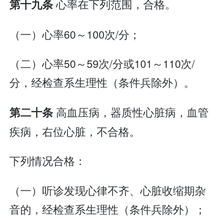
心率在下列范围，合格。
第十九条
（一）心率60～100次/分；
（二）心率50～59次/分或101～110次/
分，经检查系生理性（条件兵除外）。
高血压病，器质性心脏病，血管
第二十条
疾病，右位心脏，不合格。
下列情况合格：
（一）听诊发现心律不齐、心脏收缩期杂
音的，经检查系生理性（条件兵除外）；