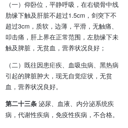
（一）仰卧位，平静呼吸，在右锁骨中线
肋缘下触及肝脏不超过1.5cm，剑突下不
超过3cm，质软，边薄，平滑，无触痛、
叩击痛，肝上界在正常范围，左肋缘下未
触及脾脏，无贫血，营养状况良好；
（二）既往因患疟疾、血吸虫病、黑热病
引起的脾脏肿大，现无自觉症状，无贫
血，营养状况良好。
泌尿、血液、内分泌系统疾
第二十三条
病，代谢性疾病，免疫性疾病，不合格。