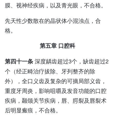
膜、视神经疾病，以及青光眼，不合格。
先天性少数散在的晶状体小混浊点，合
格。
第五章 口腔科
深度龋齿超过3个，缺齿超过2
第四十一条
个（经正畸治疗拔除、牙列整齐的除
外），全口义齿及复杂的可摘局部义齿，
重度牙周炎，影响咀嚼及发音功能的口腔
疾病，颞颌关节疾病，唇、腭裂及唇裂术
后明显瘢痕，不合格。