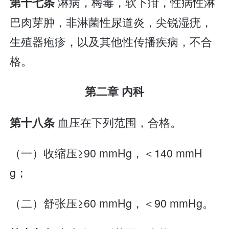
淋病，梅毒，软下疳，性病性淋
第十七条
巴肉芽肿，非淋菌性尿道炎，尖锐湿疣，
生殖器疱疹，以及其他性传播疾病，不合
格。
第二章 内科
血压在下列范围，合格。
第十八条
（一）收缩压≥90 mmHg，＜140 mmH
g；
（二）舒张压≥60 mmHg，＜90 mmHg。