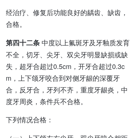
经治疗、修复后功能良好的龋齿、缺齿，
合格。
中度以上氟斑牙及牙釉质发育
第四十二条
不全，切牙、尖牙、双尖牙明显缺损或缺
失，超牙合超过0.5cm，开牙合超过0.3c
m，上下颌牙咬合到对侧牙龈的深覆牙
合，反牙合，牙列不齐，重度牙龈炎，中
度牙周炎，条件兵不合格。
下列情况合格：
（一）上下颌左右尖牙、双尖牙咬合相距