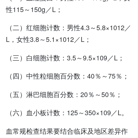
性115～150g／L；
（二）红细胞计数：男性4.3～5.8×1012／
L，女性3.8～5.1×1012／L；
（三）白细胞计数：3.5～9.5×109／L；
（四）中性粒细胞百分数：40％～75％；
（五）淋巴细胞百分数：20％～50％；
（六）血小板计数：125～350×109／L。
血常规检查结果要结合临床及地区差异作