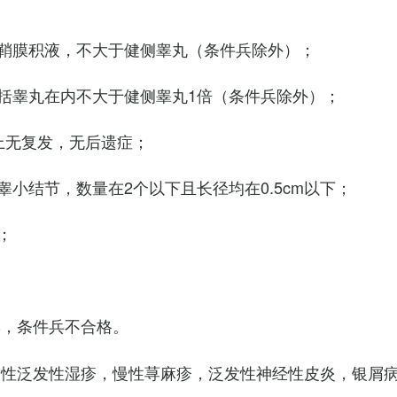
鞘膜积液，不大于健侧睾丸（条件兵除外）；
括睾丸在内不大于健侧睾丸1倍（条件兵除外）；
上无复发，无后遗症；
小结节，数量在2个以下且长径均在0.5cm以下；
；
臭，条件兵不合格。
慢性泛发性湿疹，慢性荨麻疹，泛发性神经性皮炎，银屑