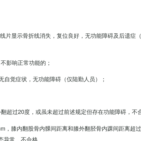
X线片显示骨折线消失，复位良好，无功能障碍及后遗症
，不影响正常功能的；
无自觉症状，无功能障碍（仅陆勤人员）；
外翻超过20度，或虽未超过前述规定但存在功能障碍，不
cm，膝内翻股骨内髁间距离和膝外翻胫骨内踝间距离超过
态异常，不合格。