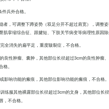
条件兵外合格。
稳者，可调整下蹲姿势（双足分开不超过肩宽），调整姿
臀肌挛缩综合征、跟腱短、下肢关节病变等病理性原因除
弓完全消失的扁平足，重度皲裂症，不合格。
m的良性肿瘤、囊肿，其他部位长径超过3cm的良性肿瘤
合格。
m或影响功能的瘢痕，其他部位影响功能的瘢痕，不合格
训练服其他裸露部位长径超过3cm的文身，其他部位长径超
唇，不合格。