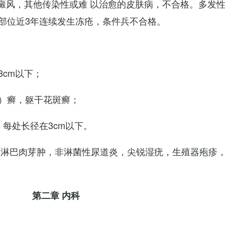
白癜风，其他传染性或难 以治愈的皮肤病，不合格。多发
部位近3年连续发生冻疮，条件兵不合格。
cm以下；
）癣，躯干花斑癣；
每处长径在3cm以下。
性淋巴肉芽肿，非淋菌性尿道炎，尖锐湿疣，生殖器疱疹
第二章 内科