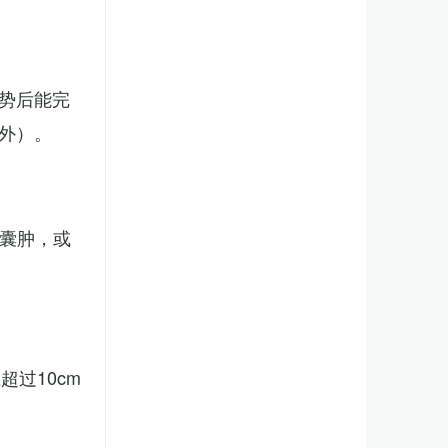
势后能完
外）。
、囊肿，或
。
过10cm