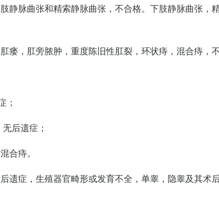
下肢静脉曲张和精索静脉曲张，不合格。下肢静脉曲张，
，肛瘘，肛旁脓肿，重度陈旧性肛裂，环状痔，混合痔，
症；
，无后遗症；
的混合痔。
其后遗症，生殖器官畸形或发育不全，单睾，隐睾及其术