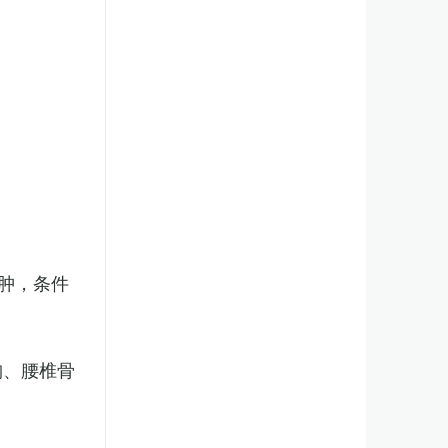
肿，条件
胸、腰椎骨