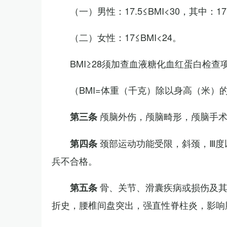
（一）男性：17.5≤BMI<30，其中：1
（二）女性：17≤BMI<24。
BMI≥28须加查血液糖化血红蛋白检查
（BMI=体重（千克）除以身高（米）
颅脑外伤，颅脑畸形，颅脑手
第三条
颈部运动功能受限，斜颈，Ⅲ度
第四条
兵不合格。
骨、关节、滑囊疾病或损伤及
第五条
折史，腰椎间盘突出，强直性脊柱炎，影响