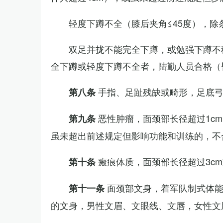
轻度下蹲不全（膝后夹角≤45度），除
双足并拢不能完全下蹲，或勉强下蹲不
全下蹲或轻度下蹲不全者，陆勤人员合格（
手指、足趾残缺或畸形，足底
第八条
恶性肿瘤，面颈部长径超过1c
第九条
虽未超出前述规定但影响功能和训练的，不
瘢痕体质，面颈部长径超过3c
第十条
面颈部文身，着军队制式体能
第十一条
的文身，男性文眉、文眼线、文唇，女性文