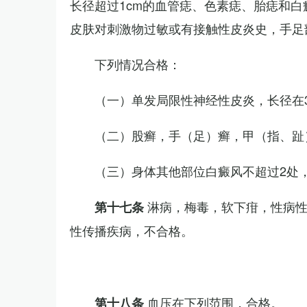
长径超过1cm的血管痣、色素痣、胎痣和
皮肤对刺激物过敏或有接触性皮炎史，手足
下列情况合格：
（一）单发局限性神经性皮炎，长径在3
（二）股癣，手（足）癣，甲（指、趾
（三）身体其他部位白癜风不超过2处，
淋病，梅毒，软下疳，性病
第十七条
性传播疾病，不合格。
血压在下列范围，合格。
第十八条