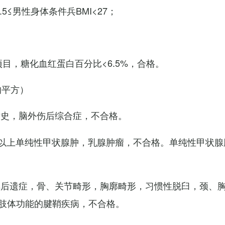
7.5≤男性身体条件兵BMI<27；
项目，糖化血红蛋白百分比<6.5%，合格。
的平方）
术史，脑外伤后综合症，不合格。
以上单纯性甲状腺肿，乳腺肿瘤，不合格。单纯性甲状腺
其后遗症，骨、关节畸形，胸廓畸形，习惯性脱臼，颈、
肢体功能的腱鞘疾病，不合格。