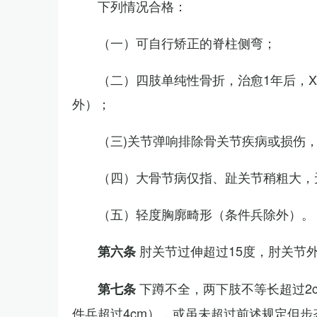
下列情况合格：
（一）可自行矫正的脊柱侧弯；
（二）四肢单纯性骨折，治愈1年后，
外）；
（三)关节弹响排除骨关节疾病或损伤
（四）大骨节病仅指、趾关节稍粗大，
（五）轻度胸廓畸形（条件兵除外）。
肘关节过伸超过15度，肘关节
第六条
下蹲不全，两下肢不等长超过2
第七条
件兵超过4cm），或虽未超过前述规定但步