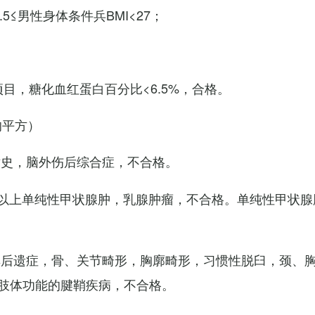
7.5≤男性身体条件兵BMI<27；
项目，糖化血红蛋白百分比<6.5%，合格。
的平方）
术史，脑外伤后综合症，不合格。
以上单纯性甲状腺肿，乳腺肿瘤，不合格。单纯性甲状腺
其后遗症，骨、关节畸形，胸廓畸形，习惯性脱臼，颈、
肢体功能的腱鞘疾病，不合格。