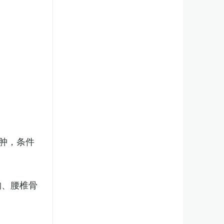
肿，条件
胸、腰椎骨