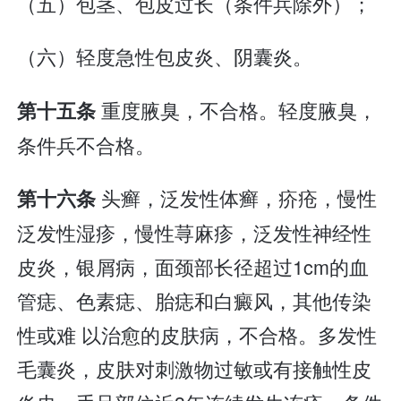
（五）包茎、包皮过长（条件兵除外）；
（六）轻度急性包皮炎、阴囊炎。
重度腋臭，不合格。轻度腋臭，
第十五条
条件兵不合格。
头癣，泛发性体癣，疥疮，慢性
第十六条
泛发性湿疹，慢性荨麻疹，泛发性神经性
皮炎，银屑病，面颈部长径超过1cm的血
管痣、色素痣、胎痣和白癜风，其他传染
性或难 以治愈的皮肤病，不合格。多发性
毛囊炎，皮肤对刺激物过敏或有接触性皮