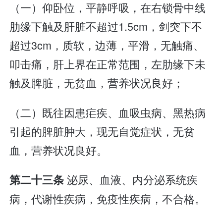
（一）仰卧位，平静呼吸，在右锁骨中线
肋缘下触及肝脏不超过1.5cm，剑突下不
超过3cm，质软，边薄，平滑，无触痛、
叩击痛，肝上界在正常范围，左肋缘下未
触及脾脏，无贫血，营养状况良好；
（二）既往因患疟疾、血吸虫病、黑热病
引起的脾脏肿大，现无自觉症状，无贫
血，营养状况良好。
泌尿、血液、内分泌系统疾
第二十三条
病，代谢性疾病，免疫性疾病，不合格。