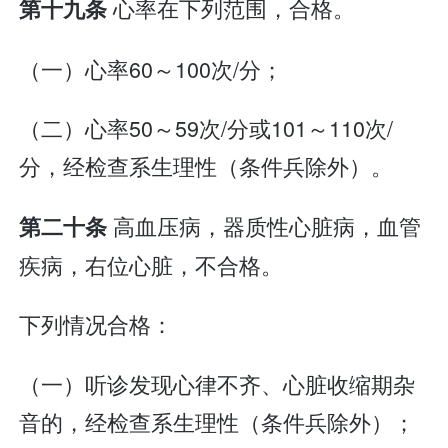
心率在下列范围，合格。
第十九条
（一）心率60～100次/分；
（二）心率50～59次/分或101～110次/
分，经检查系生理性（条件兵除外）。
高血压病，器质性心脏病，血管
第二十条
疾病，右位心脏，不合格。
下列情况合格：
（一）听诊发现心律不齐、心脏收缩期杂
音的，经检查系生理性（条件兵除外）；