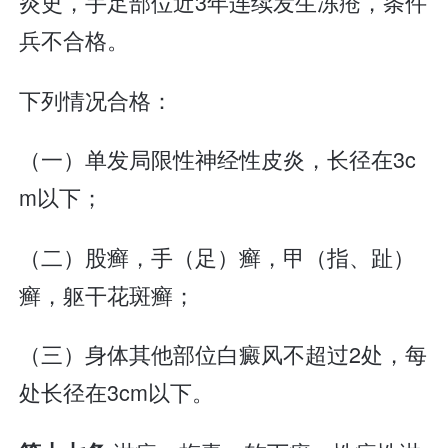
炎史，手足部位近3年连续发生冻疮，条件
兵不合格。
下列情况合格：
（一）单发局限性神经性皮炎，长径在3c
m以下；
（二）股癣，手（足）癣，甲（指、趾）
癣，躯干花斑癣；
（三）身体其他部位白癜风不超过2处，每
处长径在3cm以下。