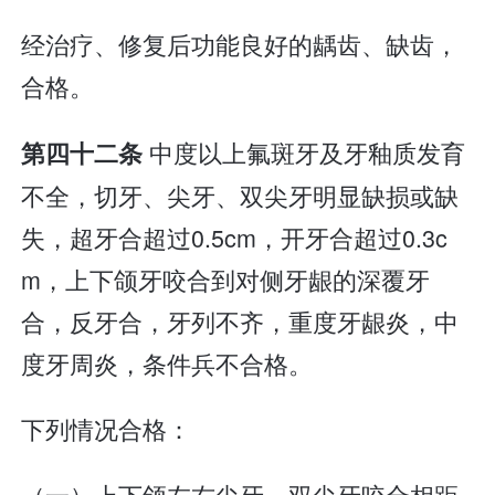
经治疗、修复后功能良好的龋齿、缺齿，
合格。
中度以上氟斑牙及牙釉质发育
第四十二条
不全，切牙、尖牙、双尖牙明显缺损或缺
失，超牙合超过0.5cm，开牙合超过0.3c
m，上下颌牙咬合到对侧牙龈的深覆牙
合，反牙合，牙列不齐，重度牙龈炎，中
度牙周炎，条件兵不合格。
下列情况合格：
（一）上下颌左右尖牙、双尖牙咬合相距