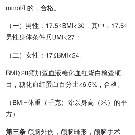
mmol/L的，合格。
（一）男性：17.5≤BMI<30，其中：17.5≤
男性身体条件兵BMI<27；
（二）女性：17≤BMI<24。
BMI≥28须加查血液糖化血红蛋白检查项
目，糖化血红蛋白百分比<6.5%，合格。
（BMI=体重（千克）除以身高（米）的平
方）
颅脑外伤，颅脑畸形，颅脑手术
第三条