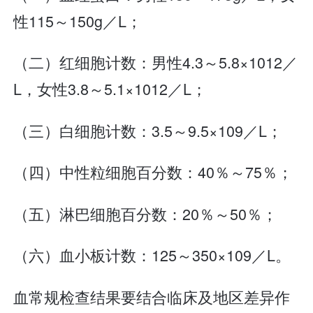
性115～150g／L；
（二）红细胞计数：男性4.3～5.8×1012／
L，女性3.8～5.1×1012／L；
（三）白细胞计数：3.5～9.5×109／L；
（四）中性粒细胞百分数：40％～75％；
（五）淋巴细胞百分数：20％～50％；
（六）血小板计数：125～350×109／L。
血常规检查结果要结合临床及地区差异作