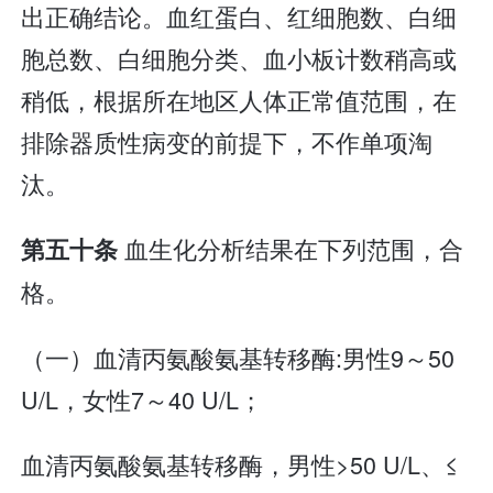
出正确结论。血红蛋白、红细胞数、白细
胞总数、白细胞分类、血小板计数稍高或
稍低，根据所在地区人体正常值范围，在
排除器质性病变的前提下，不作单项淘
汰。
血生化分析结果在下列范围，合
第五十条
格。
（一）血清丙氨酸氨基转移酶:男性9～50
U/L，女性7～40 U/L；
血清丙氨酸氨基转移酶，男性>50 U/L、≤