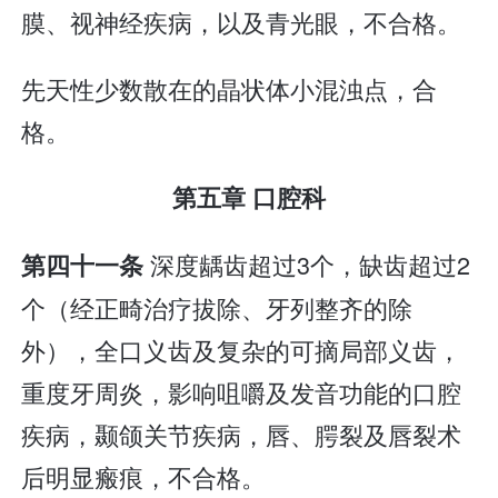
膜、视神经疾病，以及青光眼，不合格。
先天性少数散在的晶状体小混浊点，合
格。
第五章 口腔科
深度龋齿超过3个，缺齿超过2
第四十一条
个（经正畸治疗拔除、牙列整齐的除
外），全口义齿及复杂的可摘局部义齿，
重度牙周炎，影响咀嚼及发音功能的口腔
疾病，颞颌关节疾病，唇、腭裂及唇裂术
后明显瘢痕，不合格。