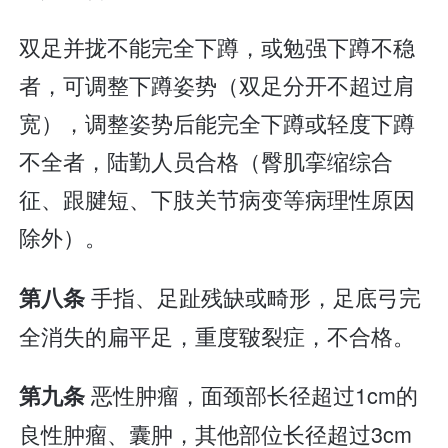
双足并拢不能完全下蹲，或勉强下蹲不稳
者，可调整下蹲姿势（双足分开不超过肩
宽），调整姿势后能完全下蹲或轻度下蹲
不全者，陆勤人员合格（臀肌挛缩综合
征、跟腱短、下肢关节病变等病理性原因
除外）。
手指、足趾残缺或畸形，足底弓完
第八条
全消失的扁平足，重度皲裂症，不合格。
恶性肿瘤，面颈部长径超过1cm的
第九条
良性肿瘤、囊肿，其他部位长径超过3cm