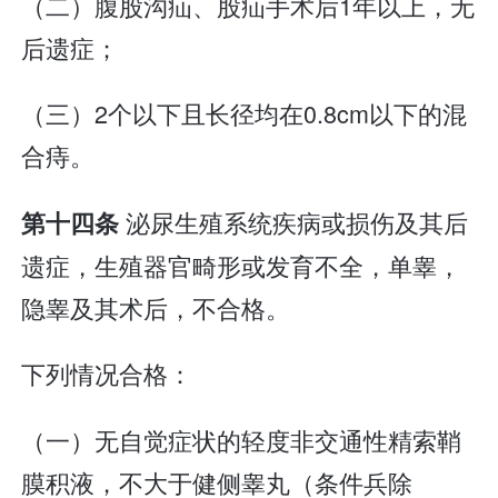
（二）腹股沟疝、股疝手术后1年以上，无
后遗症；
（三）2个以下且长径均在0.8cm以下的混
合痔。
泌尿生殖系统疾病或损伤及其后
第十四条
遗症，生殖器官畸形或发育不全，单睾，
隐睾及其术后，不合格。
下列情况合格：
（一）无自觉症状的轻度非交通性精索鞘
膜积液，不大于健侧睾丸（条件兵除