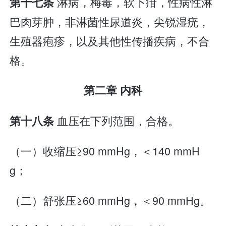
淋病，梅毒，软下疳，性病性淋
第十七条
巴肉芽肿，非淋菌性尿道炎，尖锐湿疣，
生殖器疱疹，以及其他性传播疾病，不合
格。
第二章 内科
血压在下列范围，合格。
第十八条
（一）收缩压≥90 mmHg，＜140 mmH
g；
（二）舒张压≥60 mmHg，＜90 mmHg。