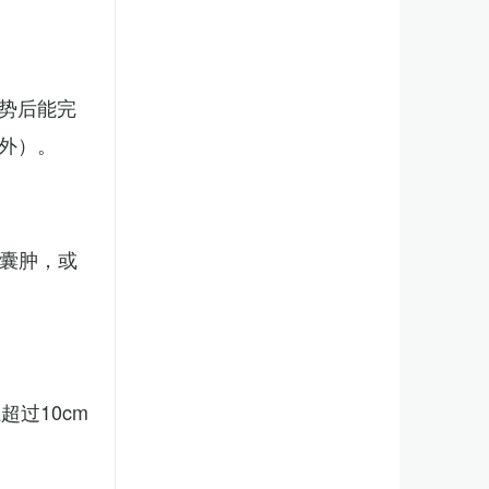
势后能完
外）。
、囊肿，或
。
过10cm