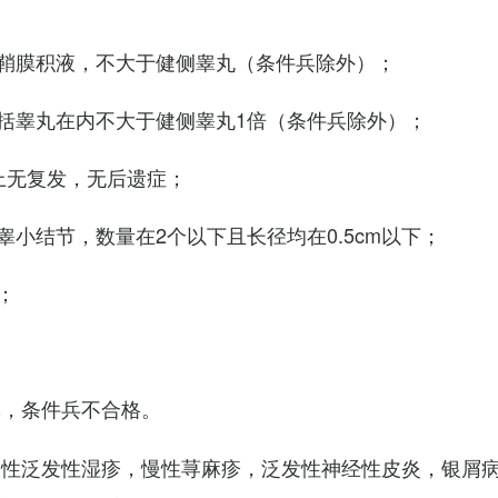
鞘膜积液，不大于健侧睾丸（条件兵除外）；
括睾丸在内不大于健侧睾丸1倍（条件兵除外）；
上无复发，无后遗症；
小结节，数量在2个以下且长径均在0.5cm以下；
；
臭，条件兵不合格。
慢性泛发性湿疹，慢性荨麻疹，泛发性神经性皮炎，银屑