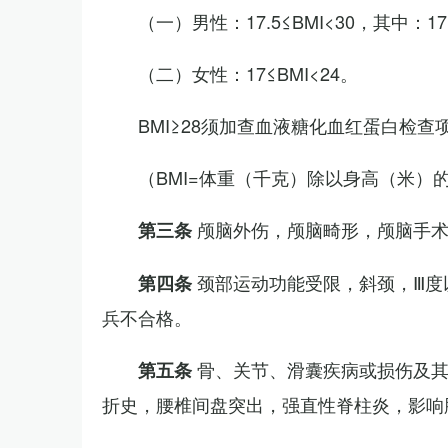
（一）男性：17.5≤BMI<30，其中：1
（二）女性：17≤BMI<24。
BMI≥28须加查血液糖化血红蛋白检查
（BMI=体重（千克）除以身高（米）
颅脑外伤，颅脑畸形，颅脑手
第三条
颈部运动功能受限，斜颈，Ⅲ度
第四条
兵不合格。
骨、关节、滑囊疾病或损伤及
第五条
折史，腰椎间盘突出，强直性脊柱炎，影响