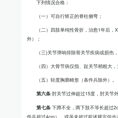
下列情况合格：
（一）可自行矫正的脊柱侧弯；
（二）四肢单纯性骨折，治愈1年后，
外）；
（三)关节弹响排除骨关节疾病或损伤
（四）大骨节病仅指、趾关节稍粗大，
（五）轻度胸廓畸形（条件兵除外）。
肘关节过伸超过15度，肘关节
第六条
下蹲不全，两下肢不等长超过2
第七条
件兵超过4cm），或虽未超过前述规定但步