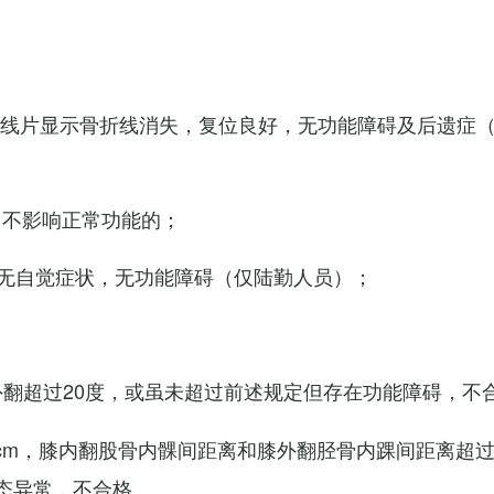
X线片显示骨折线消失，复位良好，无功能障碍及后遗症
，不影响正常功能的；
无自觉症状，无功能障碍（仅陆勤人员）；
外翻超过20度，或虽未超过前述规定但存在功能障碍，不
cm，膝内翻股骨内髁间距离和膝外翻胫骨内踝间距离超过
态异常，不合格。