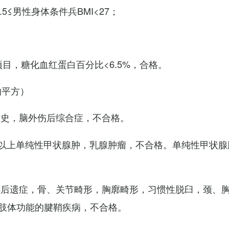
7.5≤男性身体条件兵BMI<27；
项目，糖化血红蛋白百分比<6.5%，合格。
的平方）
术史，脑外伤后综合症，不合格。
以上单纯性甲状腺肿，乳腺肿瘤，不合格。单纯性甲状腺
其后遗症，骨、关节畸形，胸廓畸形，习惯性脱臼，颈、
肢体功能的腱鞘疾病，不合格。