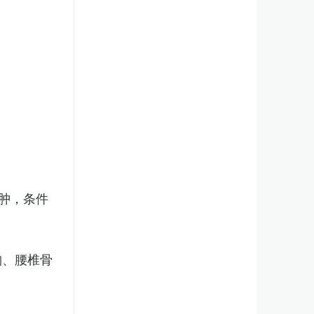
肿，条件
胸、腰椎骨