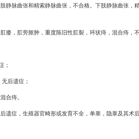
下肢静脉曲张和精索静脉曲张，不合格。下肢静脉曲张，
，肛瘘，肛旁脓肿，重度陈旧性肛裂，环状痔，混合痔，
症；
，无后遗症；
的混合痔。
其后遗症，生殖器官畸形或发育不全，单睾，隐睾及其术