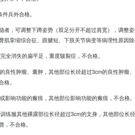
条件兵外合格。
稳者，可调整下蹲姿势（双足分开不超过肩宽），调整姿
臀肌挛缩综合征、跟腱短、下肢关节病变等病理性原因除
弓完全消失的扁平足，重度皲裂症，不合格。
m的良性肿瘤、囊肿，其他部位长径超过3cm的良性肿瘤
合格。
m或影响功能的瘢痕，其他部位影响功能的瘢痕，不合格
训练服其他裸露部位长径超过3cm的文身，其他部位长径超
唇，不合格。