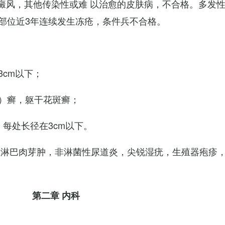
白癜风，其他传染性或难 以治愈的皮肤病，不合格。多发
部位近3年连续发生冻疮，条件兵不合格。
cm以下；
）癣，躯干花斑癣；
每处长径在3cm以下。
性淋巴肉芽肿，非淋菌性尿道炎，尖锐湿疣，生殖器疱疹
第二章 内科