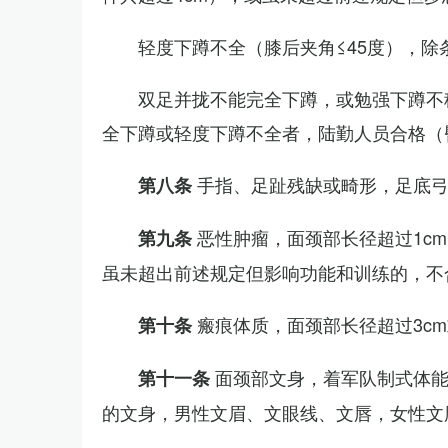
轻度下蹲不全（膝后夹角≤45度），除
双足并拢不能完全下蹲，或勉强下蹲不
全下蹲或轻度下蹲不全者，陆勤人员合格（
手指、足趾残缺或畸形，足底
第八条
恶性肿瘤，面颈部长径超过1c
第九条
虽未超出前述规定但影响功能和训练的，不
瘢痕体质，面颈部长径超过3c
第十条
面颈部文身，着军队制式体能
第十一条
的文身，男性文眉、文眼线、文唇，女性文