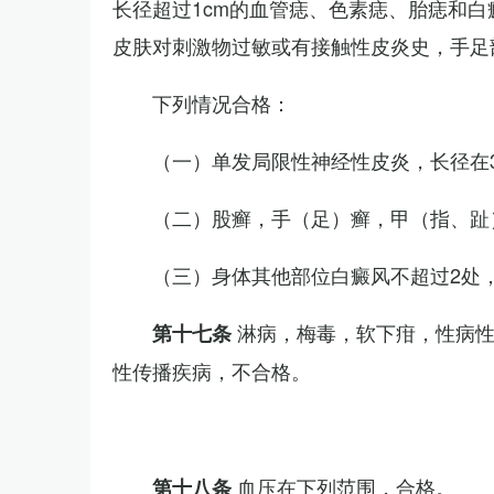
长径超过1cm的血管痣、色素痣、胎痣和
皮肤对刺激物过敏或有接触性皮炎史，手足
下列情况合格：
（一）单发局限性神经性皮炎，长径在3
（二）股癣，手（足）癣，甲（指、趾
（三）身体其他部位白癜风不超过2处，
淋病，梅毒，软下疳，性病
第十七条
性传播疾病，不合格。
血压在下列范围，合格。
第十八条