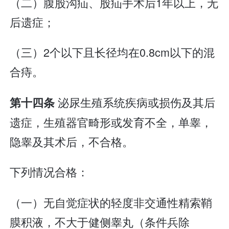
（二）腹股沟疝、股疝手术后1年以上，无
后遗症；
（三）2个以下且长径均在0.8cm以下的混
合痔。
泌尿生殖系统疾病或损伤及其后
第十四条
遗症，生殖器官畸形或发育不全，单睾，
隐睾及其术后，不合格。
下列情况合格：
（一）无自觉症状的轻度非交通性精索鞘
膜积液，不大于健侧睾丸（条件兵除