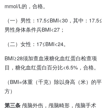
mmol/L的，合格。
（一）男性：17.5≤BMI<30，其中：17.5≤
男性身体条件兵BMI<27；
（二）女性：17≤BMI<24。
BMI≥28须加查血液糖化血红蛋白检查项
目，糖化血红蛋白百分比<6.5%，合格。
（BMI=体重（千克）除以身高（米）的平
方）
颅脑外伤，颅脑畸形，颅脑手术
第三条