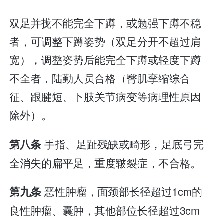
双足并拢不能完全下蹲，或勉强下蹲不稳
者，可调整下蹲姿势（双足分开不超过肩
宽），调整姿势后能完全下蹲或轻度下蹲
不全者，陆勤人员合格（臀肌挛缩综合
征、跟腱短、下肢关节病变等病理性原因
除外）。
手指、足趾残缺或畸形，足底弓完
第八条
全消失的扁平足，重度皲裂症，不合格。
恶性肿瘤，面颈部长径超过1cm的
第九条
良性肿瘤、囊肿，其他部位长径超过3cm