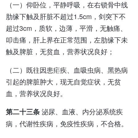
（一）仰卧位，平静呼吸，在右锁骨中线
肋缘下触及肝脏不超过1.5cm，剑突下不
超过3cm，质软，边薄，平滑，无触痛、
叩击痛，肝上界在正常范围，左肋缘下未
触及脾脏，无贫血，营养状况良好；
（二）既往因患疟疾、血吸虫病、黑热病
引起的脾脏肿大，现无自觉症状，无贫
血，营养状况良好。
泌尿、血液、内分泌系统疾
第二十三条
病，代谢性疾病，免疫性疾病，不合格。