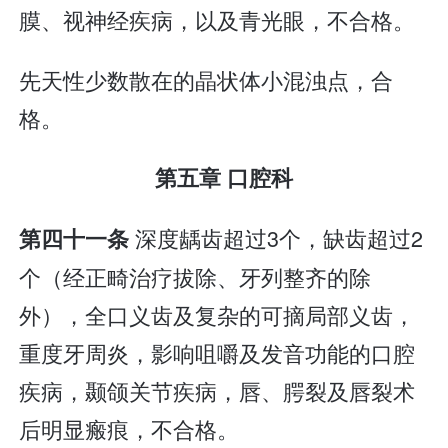
膜、视神经疾病，以及青光眼，不合格。
先天性少数散在的晶状体小混浊点，合
格。
第五章 口腔科
深度龋齿超过3个，缺齿超过2
第四十一条
个（经正畸治疗拔除、牙列整齐的除
外），全口义齿及复杂的可摘局部义齿，
重度牙周炎，影响咀嚼及发音功能的口腔
疾病，颞颌关节疾病，唇、腭裂及唇裂术
后明显瘢痕，不合格。