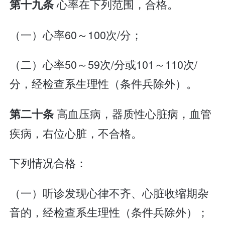
心率在下列范围，合格。
第十九条
（一）心率60～100次/分；
（二）心率50～59次/分或101～110次/
分，经检查系生理性（条件兵除外）。
高血压病，器质性心脏病，血管
第二十条
疾病，右位心脏，不合格。
下列情况合格：
（一）听诊发现心律不齐、心脏收缩期杂
音的，经检查系生理性（条件兵除外）；