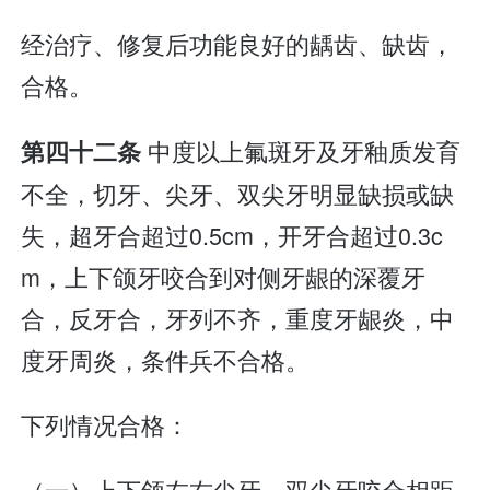
经治疗、修复后功能良好的龋齿、缺齿，
合格。
中度以上氟斑牙及牙釉质发育
第四十二条
不全，切牙、尖牙、双尖牙明显缺损或缺
失，超牙合超过0.5cm，开牙合超过0.3c
m，上下颌牙咬合到对侧牙龈的深覆牙
合，反牙合，牙列不齐，重度牙龈炎，中
度牙周炎，条件兵不合格。
下列情况合格：
（一）上下颌左右尖牙、双尖牙咬合相距