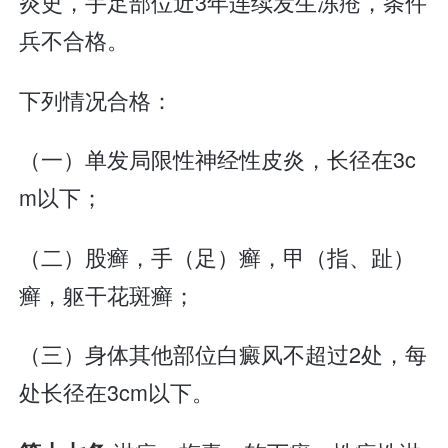
炎史，手足部位近3年连续发生冻疮，条件
兵不合格。
下列情况合格：
（一）单发局限性神经性皮炎，长径在3c
m以下；
（二）股癣，手（足）癣，甲（指、趾）
癣，躯干花斑癣；
（三）身体其他部位白癜风不超过2处，每
处长径在3cm以下。