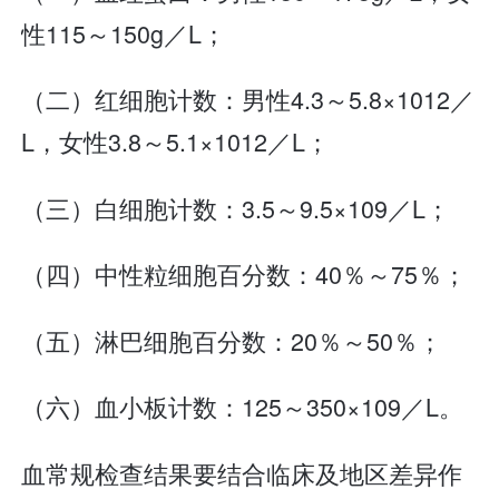
性115～150g／L；
（二）红细胞计数：男性4.3～5.8×1012／
L，女性3.8～5.1×1012／L；
（三）白细胞计数：3.5～9.5×109／L；
（四）中性粒细胞百分数：40％～75％；
（五）淋巴细胞百分数：20％～50％；
（六）血小板计数：125～350×109／L。
血常规检查结果要结合临床及地区差异作