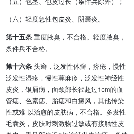
（五）包茎、包皮过长（条件兵除外）；
（六）轻度急性包皮炎、阴囊炎。
重度腋臭，不合格。轻度腋臭，
第十五条
条件兵不合格。
头癣，泛发性体癣，疥疮，慢性
第十六条
泛发性湿疹，慢性荨麻疹，泛发性神经性
皮炎，银屑病，面颈部长径超过1cm的血
管痣、色素痣、胎痣和白癜风，其他传染
性或难 以治愈的皮肤病，不合格。多发性
毛囊炎，皮肤对刺激物过敏或有接触性皮