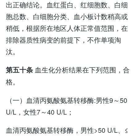
出正确结论。血红蛋白、红细胞数、白细
胞总数、白细胞分类、血小板计数稍高或
稍低，根据所在地区人体正常值范围，在
排除器质性病变的前提下，不作单项淘
汰。
血生化分析结果在下列范围，合
第五十条
格。
（一）血清丙氨酸氨基转移酶:男性9～50
U/L，女性7～40 U/L；
血清丙氨酸氨基转移酶，男性>50 U/L、≤