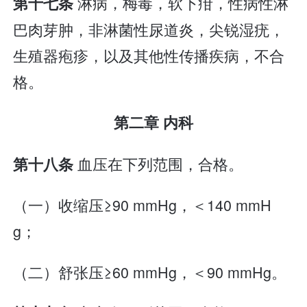
淋病，梅毒，软下疳，性病性淋
第十七条
巴肉芽肿，非淋菌性尿道炎，尖锐湿疣，
生殖器疱疹，以及其他性传播疾病，不合
格。
第二章 内科
血压在下列范围，合格。
第十八条
（一）收缩压≥90 mmHg，＜140 mmH
g；
（二）舒张压≥60 mmHg，＜90 mmHg。