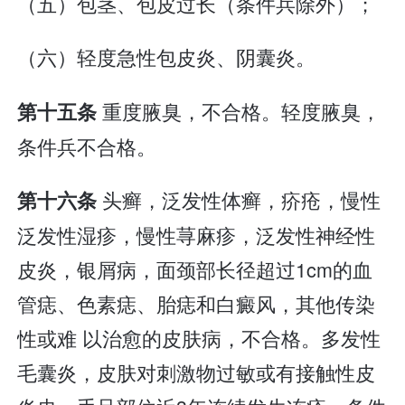
（五）包茎、包皮过长（条件兵除外）；
（六）轻度急性包皮炎、阴囊炎。
重度腋臭，不合格。轻度腋臭，
第十五条
条件兵不合格。
头癣，泛发性体癣，疥疮，慢性
第十六条
泛发性湿疹，慢性荨麻疹，泛发性神经性
皮炎，银屑病，面颈部长径超过1cm的血
管痣、色素痣、胎痣和白癜风，其他传染
性或难 以治愈的皮肤病，不合格。多发性
毛囊炎，皮肤对刺激物过敏或有接触性皮