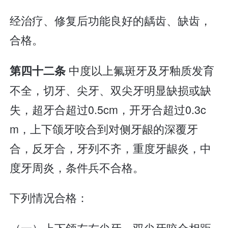
经治疗、修复后功能良好的龋齿、缺齿，
合格。
中度以上氟斑牙及牙釉质发育
第四十二条
不全，切牙、尖牙、双尖牙明显缺损或缺
失，超牙合超过0.5cm，开牙合超过0.3c
m，上下颌牙咬合到对侧牙龈的深覆牙
合，反牙合，牙列不齐，重度牙龈炎，中
度牙周炎，条件兵不合格。
下列情况合格：
（一）上下颌左右尖牙、双尖牙咬合相距