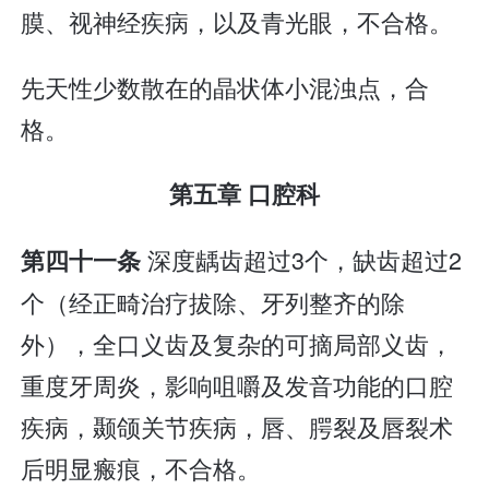
膜、视神经疾病，以及青光眼，不合格。
先天性少数散在的晶状体小混浊点，合
格。
第五章 口腔科
深度龋齿超过3个，缺齿超过2
第四十一条
个（经正畸治疗拔除、牙列整齐的除
外），全口义齿及复杂的可摘局部义齿，
重度牙周炎，影响咀嚼及发音功能的口腔
疾病，颞颌关节疾病，唇、腭裂及唇裂术
后明显瘢痕，不合格。