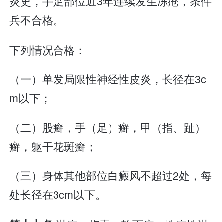
炎史，手足部位近3年连续发生冻疮，条件
兵不合格。
下列情况合格：
（一）单发局限性神经性皮炎，长径在3c
m以下；
（二）股癣，手（足）癣，甲（指、趾）
癣，躯干花斑癣；
（三）身体其他部位白癜风不超过2处，每
处长径在3cm以下。