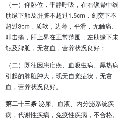
（一）仰卧位，平静呼吸，在右锁骨中线
肋缘下触及肝脏不超过1.5cm，剑突下不
超过3cm，质软，边薄，平滑，无触痛、
叩击痛，肝上界在正常范围，左肋缘下未
触及脾脏，无贫血，营养状况良好；
（二）既往因患疟疾、血吸虫病、黑热病
引起的脾脏肿大，现无自觉症状，无贫
血，营养状况良好。
泌尿、血液、内分泌系统疾
第二十三条
病，代谢性疾病，免疫性疾病，不合格。