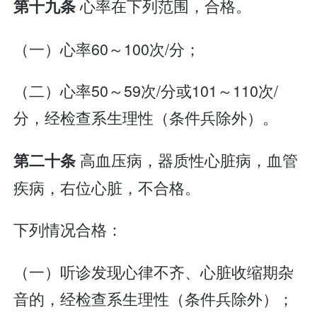
心率在下列范围，合格。
第十九条
（一）心率60～100次/分；
（二）心率50～59次/分或101～110次/
分，经检查系生理性（条件兵除外）。
高血压病，器质性心脏病，血管
第二十条
疾病，右位心脏，不合格。
下列情况合格：
（一）听诊发现心律不齐、心脏收缩期杂
音的，经检查系生理性（条件兵除外）；