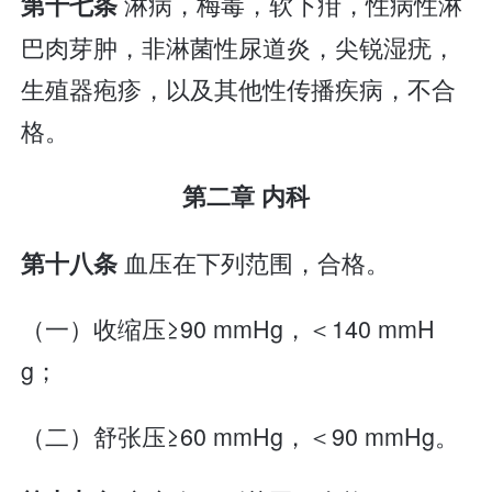
淋病，梅毒，软下疳，性病性淋
第十七条
巴肉芽肿，非淋菌性尿道炎，尖锐湿疣，
生殖器疱疹，以及其他性传播疾病，不合
格。
第二章 内科
血压在下列范围，合格。
第十八条
（一）收缩压≥90 mmHg，＜140 mmH
g；
（二）舒张压≥60 mmHg，＜90 mmHg。