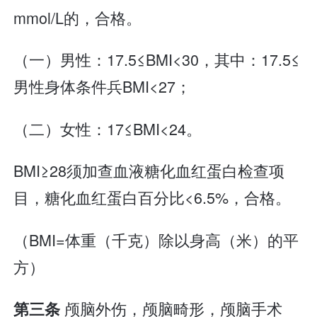
mmol/L的，合格。
（一）男性：17.5≤BMI<30，其中：17.5≤
男性身体条件兵BMI<27；
（二）女性：17≤BMI<24。
BMI≥28须加查血液糖化血红蛋白检查项
目，糖化血红蛋白百分比<6.5%，合格。
（BMI=体重（千克）除以身高（米）的平
方）
颅脑外伤，颅脑畸形，颅脑手术
第三条