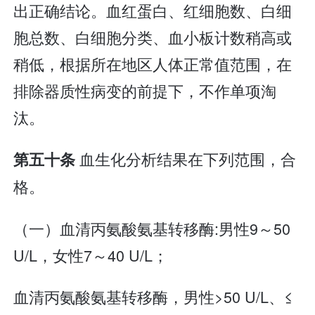
出正确结论。血红蛋白、红细胞数、白细
胞总数、白细胞分类、血小板计数稍高或
稍低，根据所在地区人体正常值范围，在
排除器质性病变的前提下，不作单项淘
汰。
血生化分析结果在下列范围，合
第五十条
格。
（一）血清丙氨酸氨基转移酶:男性9～50
U/L，女性7～40 U/L；
血清丙氨酸氨基转移酶，男性>50 U/L、≤