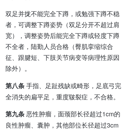
双足并拢不能完全下蹲，或勉强下蹲不稳
者，可调整下蹲姿势（双足分开不超过肩
宽），调整姿势后能完全下蹲或轻度下蹲
不全者，陆勤人员合格（臀肌挛缩综合
征、跟腱短、下肢关节病变等病理性原因
除外）。
手指、足趾残缺或畸形，足底弓完
第八条
全消失的扁平足，重度皲裂症，不合格。
恶性肿瘤，面颈部长径超过1cm的
第九条
良性肿瘤、囊肿，其他部位长径超过3cm