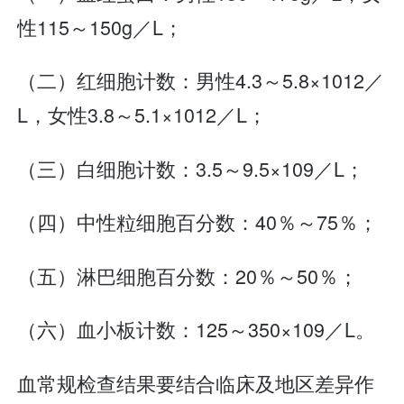
性115～150g／L；
（二）红细胞计数：男性4.3～5.8×1012／
L，女性3.8～5.1×1012／L；
（三）白细胞计数：3.5～9.5×109／L；
（四）中性粒细胞百分数：40％～75％；
（五）淋巴细胞百分数：20％～50％；
（六）血小板计数：125～350×109／L。
血常规检查结果要结合临床及地区差异作