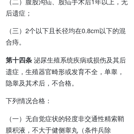
（二）腹股沟疝、股疝手术后1年以上，无
后遗症；
（三）2个以下且长径均在0.8cm以下的混
合痔。
泌尿生殖系统疾病或损伤及其后
第十四条
遗症，生殖器官畸形或发育不全，单睾，
隐睾及其术后，不合格。
下列情况合格：
（一）无自觉症状的轻度非交通性精索鞘
膜积液，不大于健侧睾丸（条件兵除