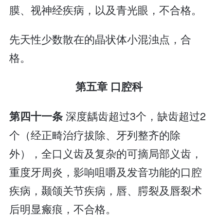
膜、视神经疾病，以及青光眼，不合格。
先天性少数散在的晶状体小混浊点，合
格。
第五章 口腔科
深度龋齿超过3个，缺齿超过2
第四十一条
个（经正畸治疗拔除、牙列整齐的除
外），全口义齿及复杂的可摘局部义齿，
重度牙周炎，影响咀嚼及发音功能的口腔
疾病，颞颌关节疾病，唇、腭裂及唇裂术
后明显瘢痕，不合格。