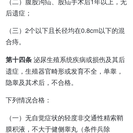
（二）腹股沟疝、股疝手术后1年以上，无
后遗症；
（三）2个以下且长径均在0.8cm以下的混
合痔。
泌尿生殖系统疾病或损伤及其后
第十四条
遗症，生殖器官畸形或发育不全，单睾，
隐睾及其术后，不合格。
下列情况合格：
（一）无自觉症状的轻度非交通性精索鞘
膜积液，不大于健侧睾丸（条件兵除