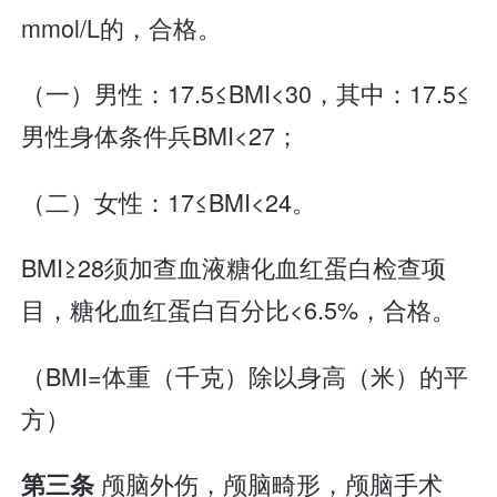
mmol/L的，合格。
（一）男性：17.5≤BMI<30，其中：17.5≤
男性身体条件兵BMI<27；
（二）女性：17≤BMI<24。
BMI≥28须加查血液糖化血红蛋白检查项
目，糖化血红蛋白百分比<6.5%，合格。
（BMI=体重（千克）除以身高（米）的平
方）
颅脑外伤，颅脑畸形，颅脑手术
第三条