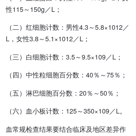
性115～150g／L；
（二）红细胞计数：男性4.3～5.8×1012／
L，女性3.8～5.1×1012／L；
（三）白细胞计数：3.5～9.5×109／L；
（四）中性粒细胞百分数：40％～75％；
（五）淋巴细胞百分数：20％～50％；
（六）血小板计数：125～350×109／L。
血常规检查结果要结合临床及地区差异作