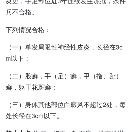
炎史，手足部位近3年连续发生冻疮，条件
兵不合格。
下列情况合格：
（一）单发局限性神经性皮炎，长径在3c
m以下；
（二）股癣，手（足）癣，甲（指、趾）
癣，躯干花斑癣；
（三）身体其他部位白癜风不超过2处，每
处长径在3cm以下。