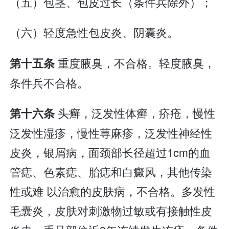
（五）包茎、包皮过长（条件兵除外）；
（六）轻度急性包皮炎、阴囊炎。
重度腋臭，不合格。轻度腋臭，
第十五条
条件兵不合格。
头癣，泛发性体癣，疥疮，慢性
第十六条
泛发性湿疹，慢性荨麻疹，泛发性神经性
皮炎，银屑病，面颈部长径超过1cm的血
管痣、色素痣、胎痣和白癜风，其他传染
性或难 以治愈的皮肤病，不合格。多发性
毛囊炎，皮肤对刺激物过敏或有接触性皮