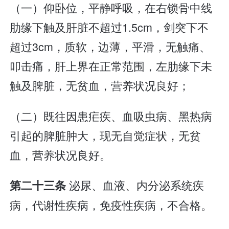
（一）仰卧位，平静呼吸，在右锁骨中线
肋缘下触及肝脏不超过1.5cm，剑突下不
超过3cm，质软，边薄，平滑，无触痛、
叩击痛，肝上界在正常范围，左肋缘下未
触及脾脏，无贫血，营养状况良好；
（二）既往因患疟疾、血吸虫病、黑热病
引起的脾脏肿大，现无自觉症状，无贫
血，营养状况良好。
泌尿、血液、内分泌系统疾
第二十三条
病，代谢性疾病，免疫性疾病，不合格。