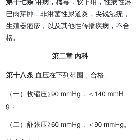
淋病，梅毒，软下疳，性病性淋
第十七条
巴肉芽肿，非淋菌性尿道炎，尖锐湿疣，
生殖器疱疹，以及其他性传播疾病，不合
格。
第二章 内科
血压在下列范围，合格。
第十八条
（一）收缩压≥90 mmHg，＜140 mmH
g；
（二）舒张压≥60 mmHg，＜90 mmHg。