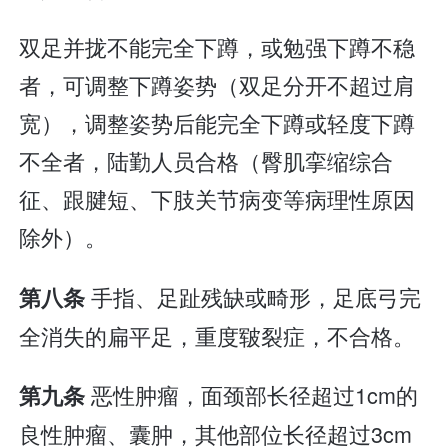
双足并拢不能完全下蹲，或勉强下蹲不稳
者，可调整下蹲姿势（双足分开不超过肩
宽），调整姿势后能完全下蹲或轻度下蹲
不全者，陆勤人员合格（臀肌挛缩综合
征、跟腱短、下肢关节病变等病理性原因
除外）。
手指、足趾残缺或畸形，足底弓完
第八条
全消失的扁平足，重度皲裂症，不合格。
恶性肿瘤，面颈部长径超过1cm的
第九条
良性肿瘤、囊肿，其他部位长径超过3cm