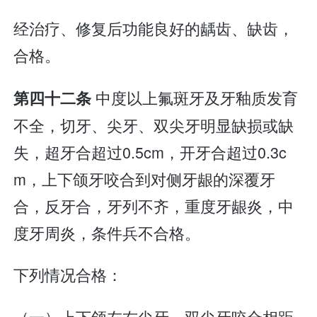
经治疗、修复后功能良好的龋齿、缺齿，
合格。
中度以上氟斑牙及牙釉质发育
第四十二条
不全，切牙、尖牙、双尖牙明显缺损或缺
失，超牙合超过0.5cm，开牙合超过0.3c
m，上下颌牙咬合到对侧牙龈的深覆牙
合，反牙合，牙列不齐，重度牙龈炎，中
度牙周炎，条件兵不合格。
下列情况合格：
（一）上下颌左右尖牙、双尖牙咬合相距