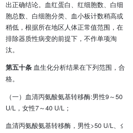
出正确结论。血红蛋白、红细胞数、白细
胞总数、白细胞分类、血小板计数稍高或
稍低，根据所在地区人体正常值范围，在
排除器质性病变的前提下，不作单项淘
汰。
血生化分析结果在下列范围，合
第五十条
格。
（一）血清丙氨酸氨基转移酶:男性9～50
U/L，女性7～40 U/L；
血清丙氨酸氨基转移酶，男性>50 U/L、≤