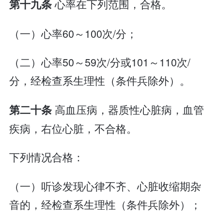
心率在下列范围，合格。
第十九条
（一）心率60～100次/分；
（二）心率50～59次/分或101～110次/
分，经检查系生理性（条件兵除外）。
高血压病，器质性心脏病，血管
第二十条
疾病，右位心脏，不合格。
下列情况合格：
（一）听诊发现心律不齐、心脏收缩期杂
音的，经检查系生理性（条件兵除外）；