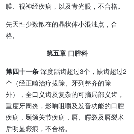
膜、视神经疾病，以及青光眼，不合格。
先天性少数散在的晶状体小混浊点，合
格。
第五章 口腔科
深度龋齿超过3个，缺齿超过2
第四十一条
个（经正畸治疗拔除、牙列整齐的除
外），全口义齿及复杂的可摘局部义齿，
重度牙周炎，影响咀嚼及发音功能的口腔
疾病，颞颌关节疾病，唇、腭裂及唇裂术
后明显瘢痕，不合格。