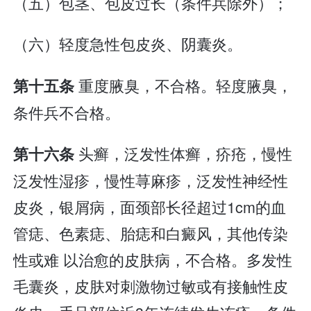
（五）包茎、包皮过长（条件兵除外）；
（六）轻度急性包皮炎、阴囊炎。
重度腋臭，不合格。轻度腋臭，
第十五条
条件兵不合格。
头癣，泛发性体癣，疥疮，慢性
第十六条
泛发性湿疹，慢性荨麻疹，泛发性神经性
皮炎，银屑病，面颈部长径超过1cm的血
管痣、色素痣、胎痣和白癜风，其他传染
性或难 以治愈的皮肤病，不合格。多发性
毛囊炎，皮肤对刺激物过敏或有接触性皮