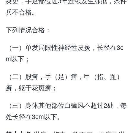
炎史，手足部位近3年连续发生冻疮，条件
兵不合格。
下列情况合格：
（一）单发局限性神经性皮炎，长径在3c
m以下；
（二）股癣，手（足）癣，甲（指、趾）
癣，躯干花斑癣；
（三）身体其他部位白癜风不超过2处，每
处长径在3cm以下。