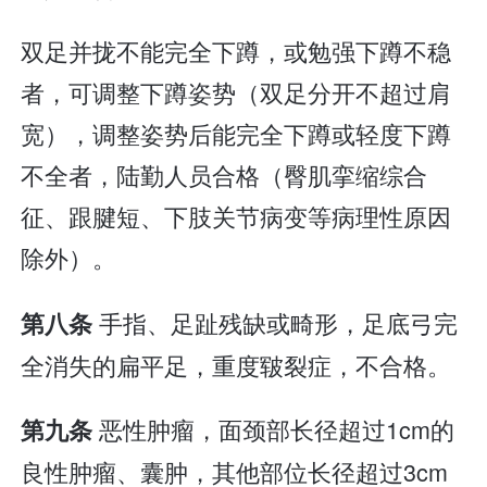
双足并拢不能完全下蹲，或勉强下蹲不稳
者，可调整下蹲姿势（双足分开不超过肩
宽），调整姿势后能完全下蹲或轻度下蹲
不全者，陆勤人员合格（臀肌挛缩综合
征、跟腱短、下肢关节病变等病理性原因
除外）。
手指、足趾残缺或畸形，足底弓完
第八条
全消失的扁平足，重度皲裂症，不合格。
恶性肿瘤，面颈部长径超过1cm的
第九条
良性肿瘤、囊肿，其他部位长径超过3cm