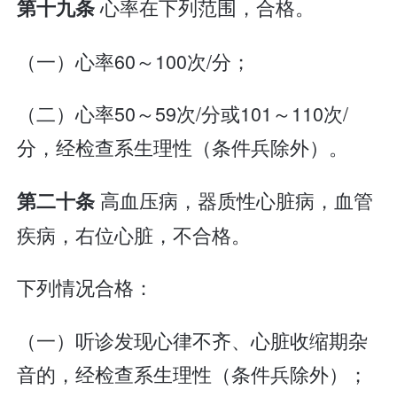
心率在下列范围，合格。
第十九条
（一）心率60～100次/分；
（二）心率50～59次/分或101～110次/
分，经检查系生理性（条件兵除外）。
高血压病，器质性心脏病，血管
第二十条
疾病，右位心脏，不合格。
下列情况合格：
（一）听诊发现心律不齐、心脏收缩期杂
音的，经检查系生理性（条件兵除外）；