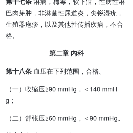
淋病，梅毒，软下疳，性病性淋
第十七条
巴肉芽肿，非淋菌性尿道炎，尖锐湿疣，
生殖器疱疹，以及其他性传播疾病，不合
格。
第二章 内科
血压在下列范围，合格。
第十八条
（一）收缩压≥90 mmHg，＜140 mmH
g；
（二）舒张压≥60 mmHg，＜90 mmHg。