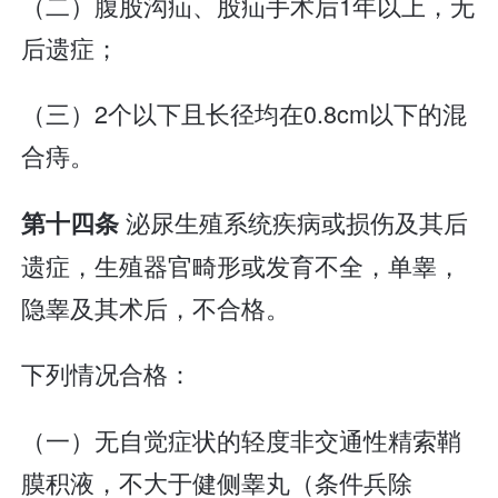
（二）腹股沟疝、股疝手术后1年以上，无
后遗症；
（三）2个以下且长径均在0.8cm以下的混
合痔。
泌尿生殖系统疾病或损伤及其后
第十四条
遗症，生殖器官畸形或发育不全，单睾，
隐睾及其术后，不合格。
下列情况合格：
（一）无自觉症状的轻度非交通性精索鞘
膜积液，不大于健侧睾丸（条件兵除