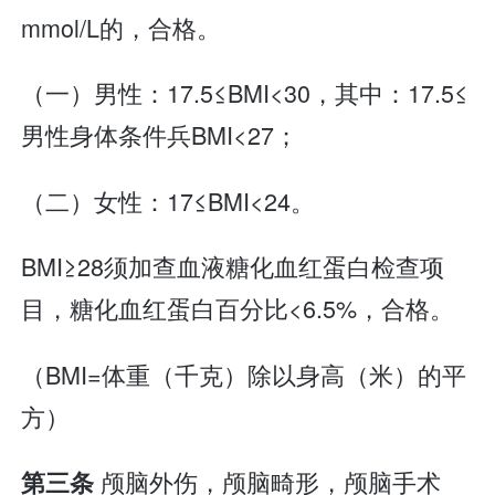
mmol/L的，合格。
（一）男性：17.5≤BMI<30，其中：17.5≤
男性身体条件兵BMI<27；
（二）女性：17≤BMI<24。
BMI≥28须加查血液糖化血红蛋白检查项
目，糖化血红蛋白百分比<6.5%，合格。
（BMI=体重（千克）除以身高（米）的平
方）
颅脑外伤，颅脑畸形，颅脑手术
第三条