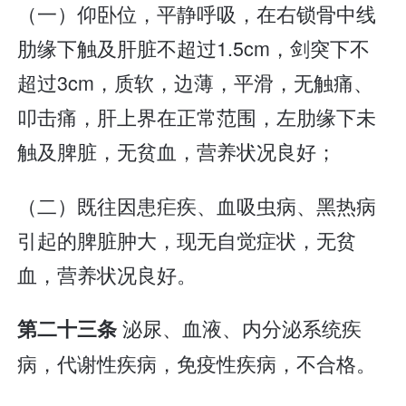
（一）仰卧位，平静呼吸，在右锁骨中线
肋缘下触及肝脏不超过1.5cm，剑突下不
超过3cm，质软，边薄，平滑，无触痛、
叩击痛，肝上界在正常范围，左肋缘下未
触及脾脏，无贫血，营养状况良好；
（二）既往因患疟疾、血吸虫病、黑热病
引起的脾脏肿大，现无自觉症状，无贫
血，营养状况良好。
泌尿、血液、内分泌系统疾
第二十三条
病，代谢性疾病，免疫性疾病，不合格。