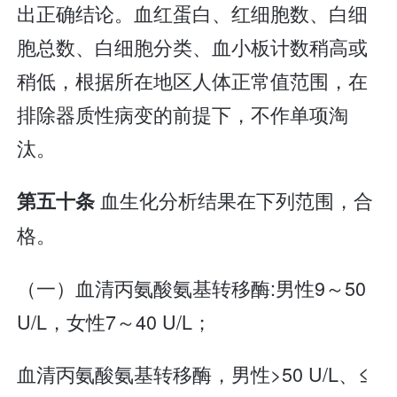
出正确结论。血红蛋白、红细胞数、白细
胞总数、白细胞分类、血小板计数稍高或
稍低，根据所在地区人体正常值范围，在
排除器质性病变的前提下，不作单项淘
汰。
血生化分析结果在下列范围，合
第五十条
格。
（一）血清丙氨酸氨基转移酶:男性9～50
U/L，女性7～40 U/L；
血清丙氨酸氨基转移酶，男性>50 U/L、≤