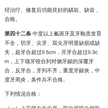
经治疗、修复后功能良好的龋齿、缺齿，
合格。
中度以上氟斑牙及牙釉质发育
第四十二条
不全，切牙、尖牙、双尖牙明显缺损或缺
失，超牙合超过0.5cm，开牙合超过0.3c
m，上下颌牙咬合到对侧牙龈的深覆牙
合，反牙合，牙列不齐，重度牙龈炎，中
度牙周炎，条件兵不合格。
下列情况合格：
（一）上下颌左右尖牙、双尖牙咬合相距