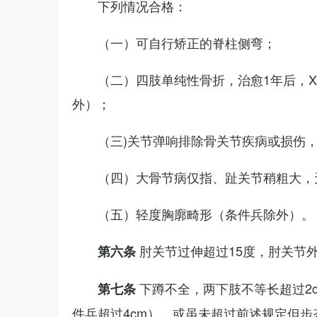
下列情况合格：
（一）可自行矫正的脊柱侧弯；
（二）四肢单纯性骨折，治愈1年后，
外）；
（三)关节弹响排除骨关节疾病或损伤
（四）大骨节病仅指、趾关节稍粗大，
（五）轻度胸廓畸形（条件兵除外）。
肘关节过伸超过15度，肘关节
第六条
下蹲不全，两下肢不等长超过2
第七条
件兵超过4cm），或虽未超过前述规定但步