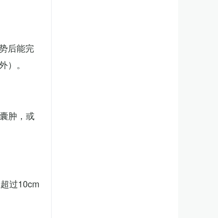
势后能完
外）。
、囊肿，或
。
过10cm