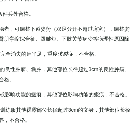
条件兵外合格。
稳者，可调整下蹲姿势（双足分开不超过肩宽），调整姿
臀肌挛缩综合征、跟腱短、下肢关节病变等病理性原因除
弓完全消失的扁平足，重度皲裂症，不合格。
m的良性肿瘤、囊肿，其他部位长径超过3cm的良性肿瘤
合格。
m或影响功能的瘢痕，其他部位影响功能的瘢痕，不合格
训练服其他裸露部位长径超过3cm的文身，其他部位长径超
唇，不合格。