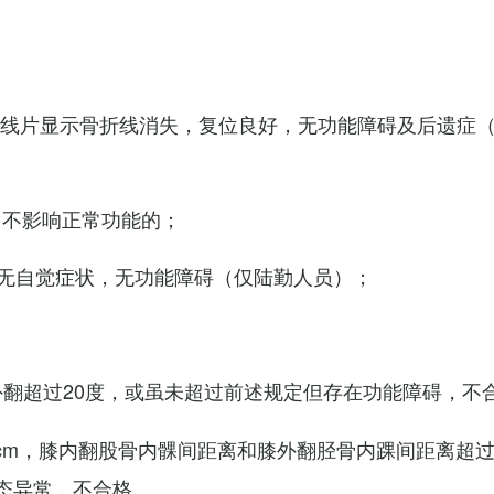
X线片显示骨折线消失，复位良好，无功能障碍及后遗症
，不影响正常功能的；
无自觉症状，无功能障碍（仅陆勤人员）；
外翻超过20度，或虽未超过前述规定但存在功能障碍，不
cm，膝内翻股骨内髁间距离和膝外翻胫骨内踝间距离超过
态异常，不合格。