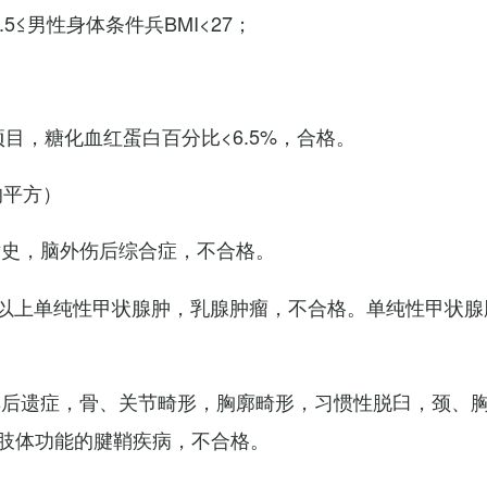
7.5≤男性身体条件兵BMI<27；
项目，糖化血红蛋白百分比<6.5%，合格。
的平方）
术史，脑外伤后综合症，不合格。
以上单纯性甲状腺肿，乳腺肿瘤，不合格。单纯性甲状腺
其后遗症，骨、关节畸形，胸廓畸形，习惯性脱臼，颈、
肢体功能的腱鞘疾病，不合格。