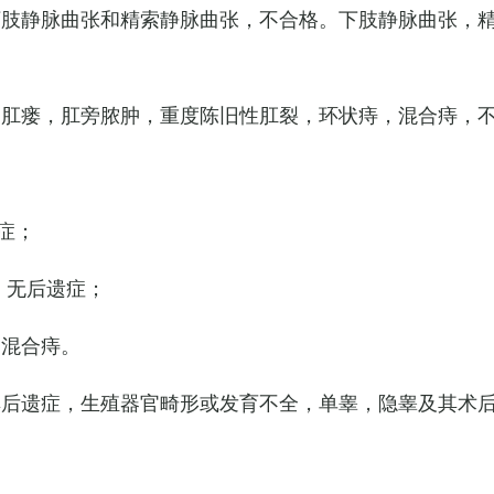
下肢静脉曲张和精索静脉曲张，不合格。下肢静脉曲张，
，肛瘘，肛旁脓肿，重度陈旧性肛裂，环状痔，混合痔，
症；
，无后遗症；
的混合痔。
其后遗症，生殖器官畸形或发育不全，单睾，隐睾及其术