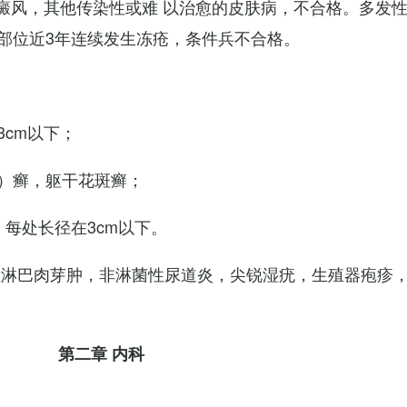
白癜风，其他传染性或难 以治愈的皮肤病，不合格。多发
部位近3年连续发生冻疮，条件兵不合格。
cm以下；
）癣，躯干花斑癣；
每处长径在3cm以下。
性淋巴肉芽肿，非淋菌性尿道炎，尖锐湿疣，生殖器疱疹
第二章 内科