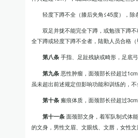
轻度下蹲不全（膝后夹角≤45度），除
双足并拢不能完全下蹲，或勉强下蹲不
全下蹲或轻度下蹲不全者，陆勤人员合格（
手指、足趾残缺或畸形，足底
第八条
恶性肿瘤，面颈部长径超过1c
第九条
虽未超出前述规定但影响功能和训练的，不
瘢痕体质，面颈部长径超过3c
第十条
面颈部文身，着军队制式体能
第十一条
的文身，男性文眉、文眼线、文唇，女性文