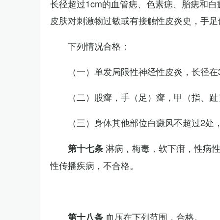
长径超过1cm的血管痣、色素痣、胎痣和
皮肤对刺激物过敏或有接触性皮炎史，手足
下列情况合格：
（一）单发局限性神经性皮炎，长径在3
（二）股癣，手（足）癣，甲（指、趾
（三）身体其他部位白癜风不超过2处，
淋病，梅毒，软下疳，性病
第十七条
性传播疾病，不合格。
血压在下列范围，合格。
第十八条