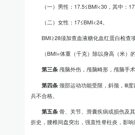
（一）男性：17.5≤BMI<30，其中：1
（二）女性：17≤BMI<24。
BMI≥28须加查血液糖化血红蛋白检查
（BMI=体重（千克）除以身高（米）
颅脑外伤，颅脑畸形，颅脑手
第三条
颈部运动功能受限，斜颈，Ⅲ度
第四条
兵不合格。
骨、关节、滑囊疾病或损伤及
第五条
折史，腰椎间盘突出，强直性脊柱炎，影响