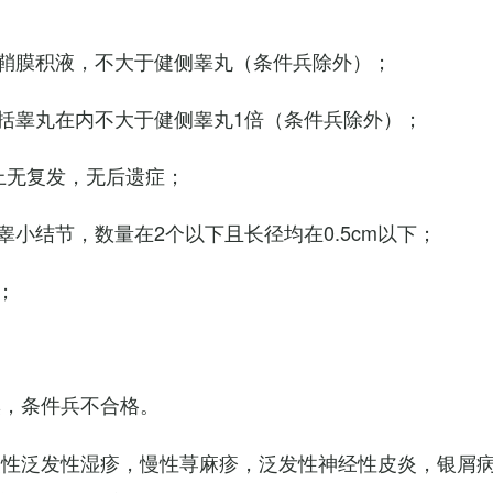
鞘膜积液，不大于健侧睾丸（条件兵除外）；
括睾丸在内不大于健侧睾丸1倍（条件兵除外）；
上无复发，无后遗症；
小结节，数量在2个以下且长径均在0.5cm以下；
；
臭，条件兵不合格。
慢性泛发性湿疹，慢性荨麻疹，泛发性神经性皮炎，银屑