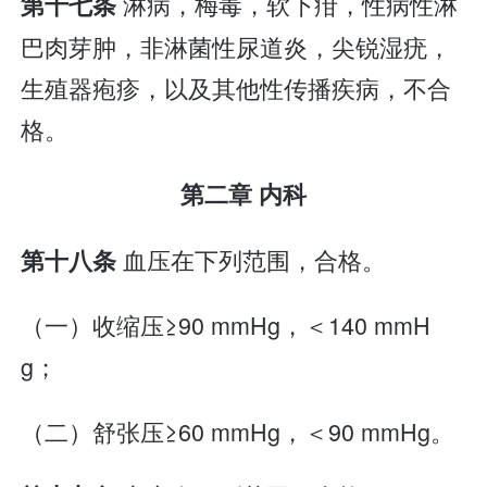
淋病，梅毒，软下疳，性病性淋
第十七条
巴肉芽肿，非淋菌性尿道炎，尖锐湿疣，
生殖器疱疹，以及其他性传播疾病，不合
格。
第二章 内科
血压在下列范围，合格。
第十八条
（一）收缩压≥90 mmHg，＜140 mmH
g；
（二）舒张压≥60 mmHg，＜90 mmHg。