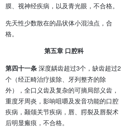
膜、视神经疾病，以及青光眼，不合格。
先天性少数散在的晶状体小混浊点，合
格。
第五章 口腔科
深度龋齿超过3个，缺齿超过2
第四十一条
个（经正畸治疗拔除、牙列整齐的除
外），全口义齿及复杂的可摘局部义齿，
重度牙周炎，影响咀嚼及发音功能的口腔
疾病，颞颌关节疾病，唇、腭裂及唇裂术
后明显瘢痕，不合格。