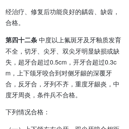
经治疗、修复后功能良好的龋齿、缺齿，
合格。
中度以上氟斑牙及牙釉质发育
第四十二条
不全，切牙、尖牙、双尖牙明显缺损或缺
失，超牙合超过0.5cm，开牙合超过0.3c
m，上下颌牙咬合到对侧牙龈的深覆牙
合，反牙合，牙列不齐，重度牙龈炎，中
度牙周炎，条件兵不合格。
下列情况合格：
（一）上下颌左右尖牙、双尖牙咬合相距