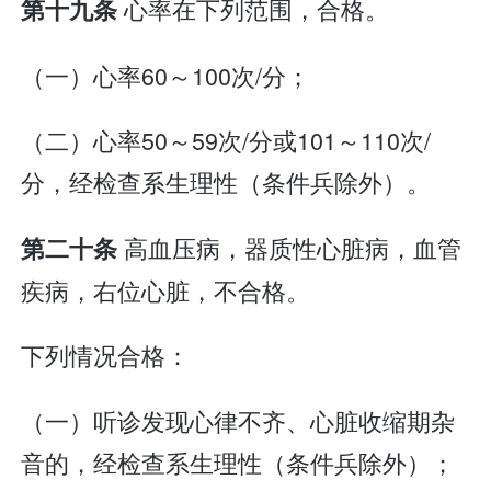
心率在下列范围，合格。
第十九条
（一）心率60～100次/分；
（二）心率50～59次/分或101～110次/
分，经检查系生理性（条件兵除外）。
高血压病，器质性心脏病，血管
第二十条
疾病，右位心脏，不合格。
下列情况合格：
（一）听诊发现心律不齐、心脏收缩期杂
音的，经检查系生理性（条件兵除外）；