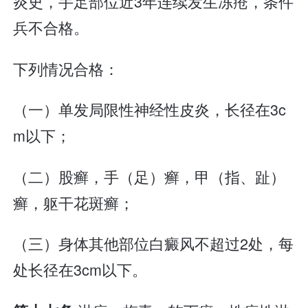
炎史，手足部位近3年连续发生冻疮，条件
兵不合格。
下列情况合格：
（一）单发局限性神经性皮炎，长径在3c
m以下；
（二）股癣，手（足）癣，甲（指、趾）
癣，躯干花斑癣；
（三）身体其他部位白癜风不超过2处，每
处长径在3cm以下。