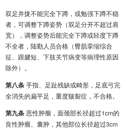
双足并拢不能完全下蹲，或勉强下蹲不稳
者，可调整下蹲姿势（双足分开不超过肩
宽），调整姿势后能完全下蹲或轻度下蹲
不全者，陆勤人员合格（臀肌挛缩综合
征、跟腱短、下肢关节病变等病理性原因
除外）。
手指、足趾残缺或畸形，足底弓完
第八条
全消失的扁平足，重度皲裂症，不合格。
恶性肿瘤，面颈部长径超过1cm的
第九条
良性肿瘤、囊肿，其他部位长径超过3cm