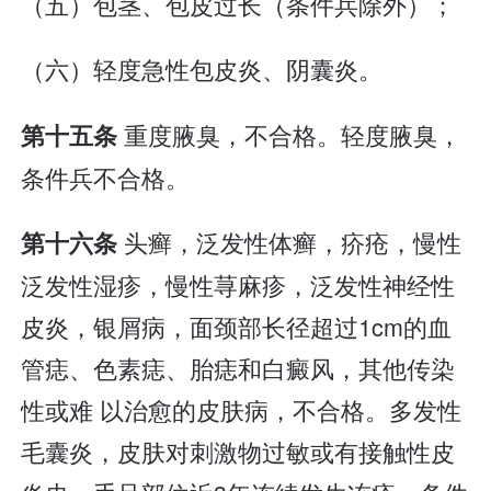
（五）包茎、包皮过长（条件兵除外）；
（六）轻度急性包皮炎、阴囊炎。
重度腋臭，不合格。轻度腋臭，
第十五条
条件兵不合格。
头癣，泛发性体癣，疥疮，慢性
第十六条
泛发性湿疹，慢性荨麻疹，泛发性神经性
皮炎，银屑病，面颈部长径超过1cm的血
管痣、色素痣、胎痣和白癜风，其他传染
性或难 以治愈的皮肤病，不合格。多发性
毛囊炎，皮肤对刺激物过敏或有接触性皮