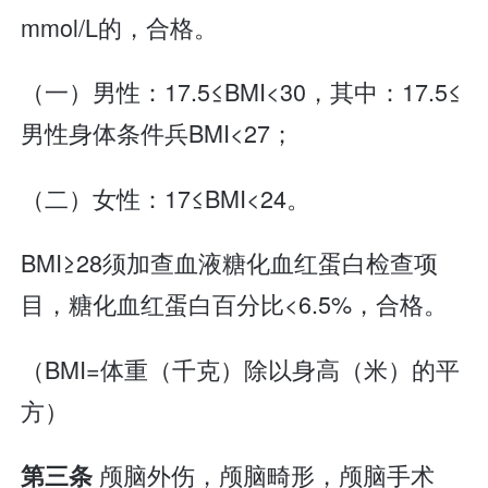
mmol/L的，合格。
（一）男性：17.5≤BMI<30，其中：17.5≤
男性身体条件兵BMI<27；
（二）女性：17≤BMI<24。
BMI≥28须加查血液糖化血红蛋白检查项
目，糖化血红蛋白百分比<6.5%，合格。
（BMI=体重（千克）除以身高（米）的平
方）
颅脑外伤，颅脑畸形，颅脑手术
第三条