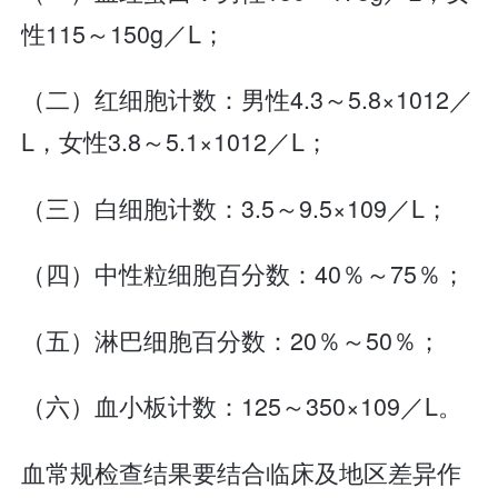
性115～150g／L；
（二）红细胞计数：男性4.3～5.8×1012／
L，女性3.8～5.1×1012／L；
（三）白细胞计数：3.5～9.5×109／L；
（四）中性粒细胞百分数：40％～75％；
（五）淋巴细胞百分数：20％～50％；
（六）血小板计数：125～350×109／L。
血常规检查结果要结合临床及地区差异作