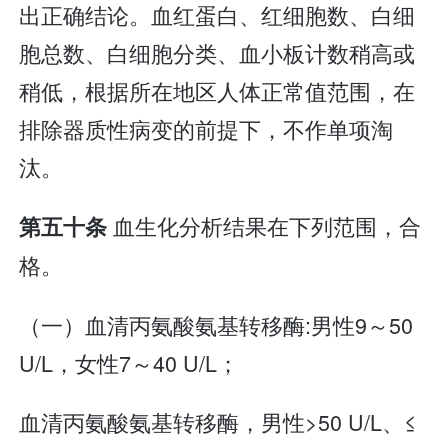
出正确结论。血红蛋白、红细胞数、白细
胞总数、白细胞分类、血小板计数稍高或
稍低，根据所在地区人体正常值范围，在
排除器质性病变的前提下，不作单项淘
汰。
血生化分析结果在下列范围，合
第五十条
格。
（一）血清丙氨酸氨基转移酶:男性9～50
U/L，女性7～40 U/L；
血清丙氨酸氨基转移酶，男性>50 U/L、≤