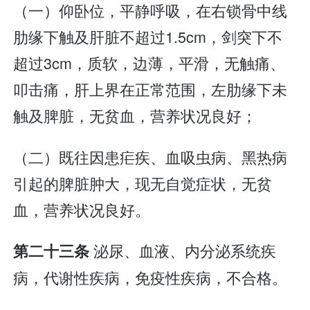
（一）仰卧位，平静呼吸，在右锁骨中线
肋缘下触及肝脏不超过1.5cm，剑突下不
超过3cm，质软，边薄，平滑，无触痛、
叩击痛，肝上界在正常范围，左肋缘下未
触及脾脏，无贫血，营养状况良好；
（二）既往因患疟疾、血吸虫病、黑热病
引起的脾脏肿大，现无自觉症状，无贫
血，营养状况良好。
泌尿、血液、内分泌系统疾
第二十三条
病，代谢性疾病，免疫性疾病，不合格。