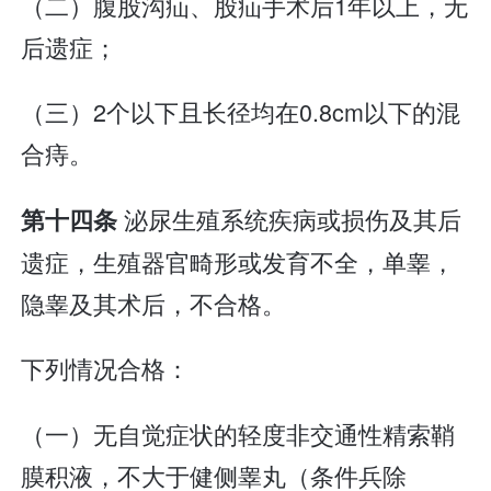
（二）腹股沟疝、股疝手术后1年以上，无
后遗症；
（三）2个以下且长径均在0.8cm以下的混
合痔。
泌尿生殖系统疾病或损伤及其后
第十四条
遗症，生殖器官畸形或发育不全，单睾，
隐睾及其术后，不合格。
下列情况合格：
（一）无自觉症状的轻度非交通性精索鞘
膜积液，不大于健侧睾丸（条件兵除