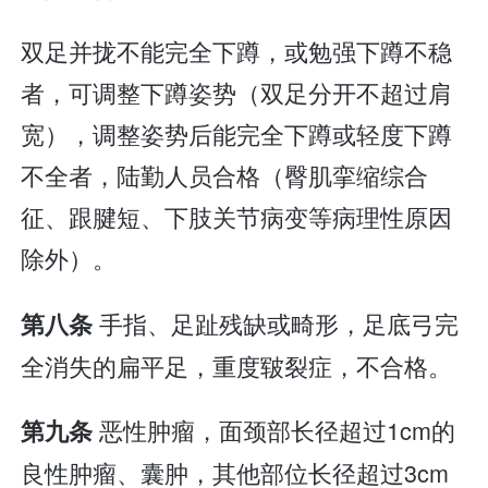
双足并拢不能完全下蹲，或勉强下蹲不稳
者，可调整下蹲姿势（双足分开不超过肩
宽），调整姿势后能完全下蹲或轻度下蹲
不全者，陆勤人员合格（臀肌挛缩综合
征、跟腱短、下肢关节病变等病理性原因
除外）。
手指、足趾残缺或畸形，足底弓完
第八条
全消失的扁平足，重度皲裂症，不合格。
恶性肿瘤，面颈部长径超过1cm的
第九条
良性肿瘤、囊肿，其他部位长径超过3cm