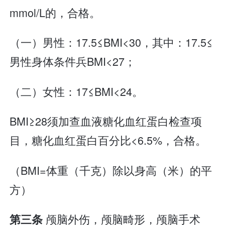
mmol/L的，合格。
（一）男性：17.5≤BMI<30，其中：17.5≤
男性身体条件兵BMI<27；
（二）女性：17≤BMI<24。
BMI≥28须加查血液糖化血红蛋白检查项
目，糖化血红蛋白百分比<6.5%，合格。
（BMI=体重（千克）除以身高（米）的平
方）
颅脑外伤，颅脑畸形，颅脑手术
第三条