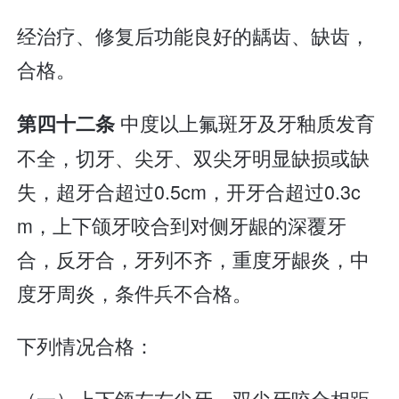
经治疗、修复后功能良好的龋齿、缺齿，
合格。
中度以上氟斑牙及牙釉质发育
第四十二条
不全，切牙、尖牙、双尖牙明显缺损或缺
失，超牙合超过0.5cm，开牙合超过0.3c
m，上下颌牙咬合到对侧牙龈的深覆牙
合，反牙合，牙列不齐，重度牙龈炎，中
度牙周炎，条件兵不合格。
下列情况合格：
（一）上下颌左右尖牙、双尖牙咬合相距