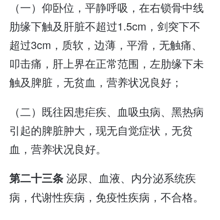
（一）仰卧位，平静呼吸，在右锁骨中线
肋缘下触及肝脏不超过1.5cm，剑突下不
超过3cm，质软，边薄，平滑，无触痛、
叩击痛，肝上界在正常范围，左肋缘下未
触及脾脏，无贫血，营养状况良好；
（二）既往因患疟疾、血吸虫病、黑热病
引起的脾脏肿大，现无自觉症状，无贫
血，营养状况良好。
泌尿、血液、内分泌系统疾
第二十三条
病，代谢性疾病，免疫性疾病，不合格。