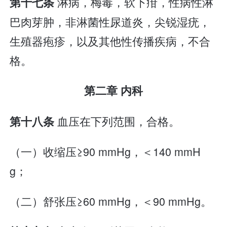
淋病，梅毒，软下疳，性病性淋
第十七条
巴肉芽肿，非淋菌性尿道炎，尖锐湿疣，
生殖器疱疹，以及其他性传播疾病，不合
格。
第二章 内科
血压在下列范围，合格。
第十八条
（一）收缩压≥90 mmHg，＜140 mmH
g；
（二）舒张压≥60 mmHg，＜90 mmHg。