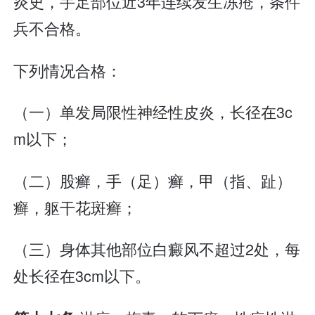
炎史，手足部位近3年连续发生冻疮，条件
兵不合格。
下列情况合格：
（一）单发局限性神经性皮炎，长径在3c
m以下；
（二）股癣，手（足）癣，甲（指、趾）
癣，躯干花斑癣；
（三）身体其他部位白癜风不超过2处，每
处长径在3cm以下。