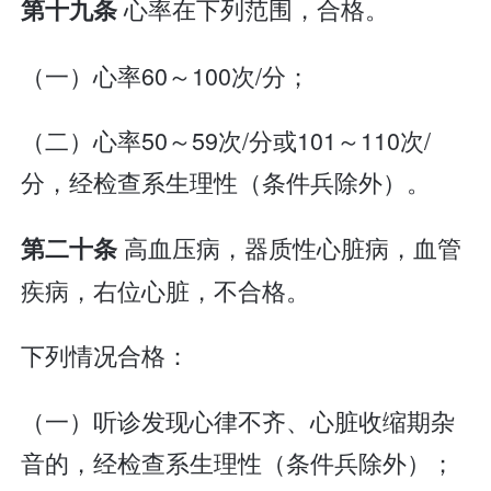
心率在下列范围，合格。
第十九条
（一）心率60～100次/分；
（二）心率50～59次/分或101～110次/
分，经检查系生理性（条件兵除外）。
高血压病，器质性心脏病，血管
第二十条
疾病，右位心脏，不合格。
下列情况合格：
（一）听诊发现心律不齐、心脏收缩期杂
音的，经检查系生理性（条件兵除外）；