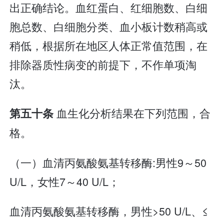
出正确结论。血红蛋白、红细胞数、白细
胞总数、白细胞分类、血小板计数稍高或
稍低，根据所在地区人体正常值范围，在
排除器质性病变的前提下，不作单项淘
汰。
血生化分析结果在下列范围，合
第五十条
格。
（一）血清丙氨酸氨基转移酶:男性9～50
U/L，女性7～40 U/L；
血清丙氨酸氨基转移酶，男性>50 U/L、≤