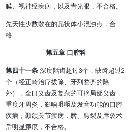
膜、视神经疾病，以及青光眼，不合格。
先天性少数散在的晶状体小混浊点，合
格。
第五章 口腔科
深度龋齿超过3个，缺齿超过2
第四十一条
个（经正畸治疗拔除、牙列整齐的除
外），全口义齿及复杂的可摘局部义齿，
重度牙周炎，影响咀嚼及发音功能的口腔
疾病，颞颌关节疾病，唇、腭裂及唇裂术
后明显瘢痕，不合格。