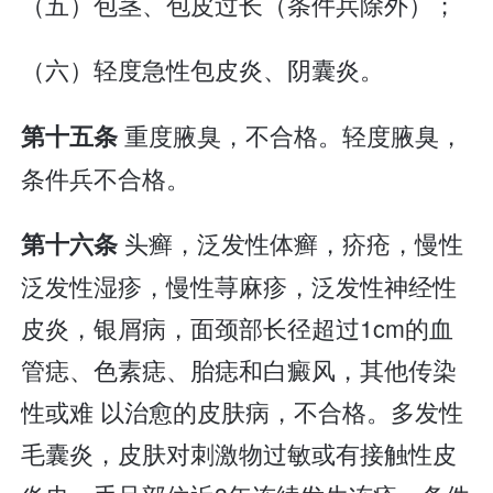
（五）包茎、包皮过长（条件兵除外）；
（六）轻度急性包皮炎、阴囊炎。
重度腋臭，不合格。轻度腋臭，
第十五条
条件兵不合格。
头癣，泛发性体癣，疥疮，慢性
第十六条
泛发性湿疹，慢性荨麻疹，泛发性神经性
皮炎，银屑病，面颈部长径超过1cm的血
管痣、色素痣、胎痣和白癜风，其他传染
性或难 以治愈的皮肤病，不合格。多发性
毛囊炎，皮肤对刺激物过敏或有接触性皮