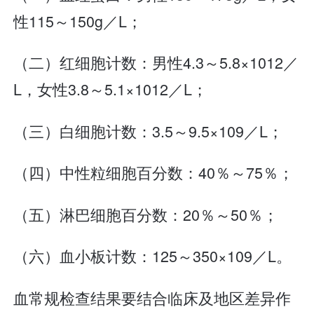
性115～150g／L；
（二）红细胞计数：男性4.3～5.8×1012／
L，女性3.8～5.1×1012／L；
（三）白细胞计数：3.5～9.5×109／L；
（四）中性粒细胞百分数：40％～75％；
（五）淋巴细胞百分数：20％～50％；
（六）血小板计数：125～350×109／L。
血常规检查结果要结合临床及地区差异作