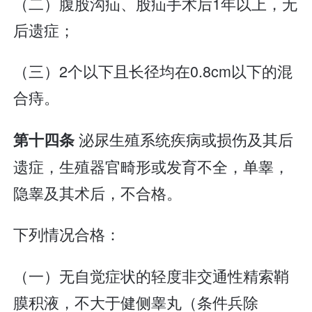
（二）腹股沟疝、股疝手术后1年以上，无
后遗症；
（三）2个以下且长径均在0.8cm以下的混
合痔。
泌尿生殖系统疾病或损伤及其后
第十四条
遗症，生殖器官畸形或发育不全，单睾，
隐睾及其术后，不合格。
下列情况合格：
（一）无自觉症状的轻度非交通性精索鞘
膜积液，不大于健侧睾丸（条件兵除