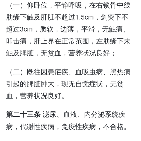
（一）仰卧位，平静呼吸，在右锁骨中线
肋缘下触及肝脏不超过1.5cm，剑突下不
超过3cm，质软，边薄，平滑，无触痛、
叩击痛，肝上界在正常范围，左肋缘下未
触及脾脏，无贫血，营养状况良好；
（二）既往因患疟疾、血吸虫病、黑热病
引起的脾脏肿大，现无自觉症状，无贫
血，营养状况良好。
泌尿、血液、内分泌系统疾
第二十三条
病，代谢性疾病，免疫性疾病，不合格。