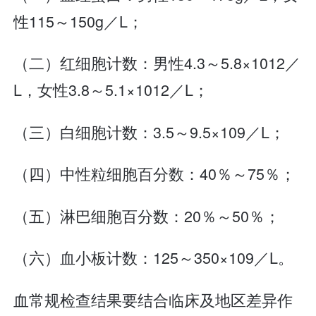
性115～150g／L；
（二）红细胞计数：男性4.3～5.8×1012／
L，女性3.8～5.1×1012／L；
（三）白细胞计数：3.5～9.5×109／L；
（四）中性粒细胞百分数：40％～75％；
（五）淋巴细胞百分数：20％～50％；
（六）血小板计数：125～350×109／L。
血常规检查结果要结合临床及地区差异作