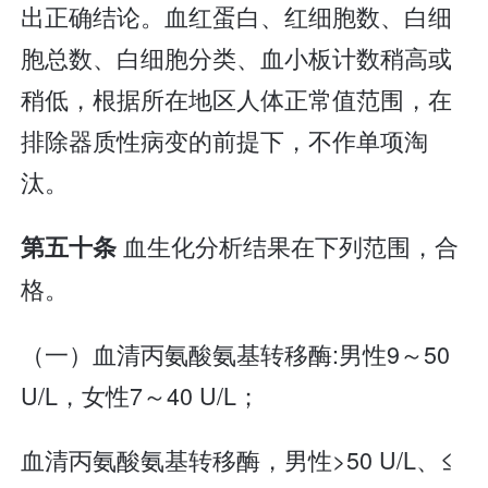
出正确结论。血红蛋白、红细胞数、白细
胞总数、白细胞分类、血小板计数稍高或
稍低，根据所在地区人体正常值范围，在
排除器质性病变的前提下，不作单项淘
汰。
血生化分析结果在下列范围，合
第五十条
格。
（一）血清丙氨酸氨基转移酶:男性9～50
U/L，女性7～40 U/L；
血清丙氨酸氨基转移酶，男性>50 U/L、≤