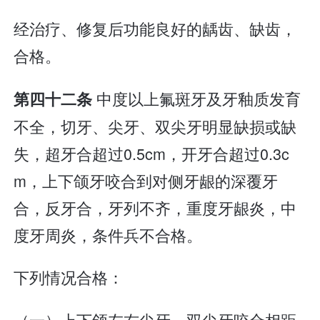
经治疗、修复后功能良好的龋齿、缺齿，
合格。
中度以上氟斑牙及牙釉质发育
第四十二条
不全，切牙、尖牙、双尖牙明显缺损或缺
失，超牙合超过0.5cm，开牙合超过0.3c
m，上下颌牙咬合到对侧牙龈的深覆牙
合，反牙合，牙列不齐，重度牙龈炎，中
度牙周炎，条件兵不合格。
下列情况合格：
（一）上下颌左右尖牙、双尖牙咬合相距