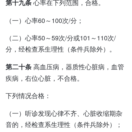
心率在下列范围，合格。
第十九条
（一）心率60～100次/分；
（二）心率50～59次/分或101～110次/
分，经检查系生理性（条件兵除外）。
高血压病，器质性心脏病，血管
第二十条
疾病，右位心脏，不合格。
下列情况合格：
（一）听诊发现心律不齐、心脏收缩期杂
音的，经检查系生理性（条件兵除外）；