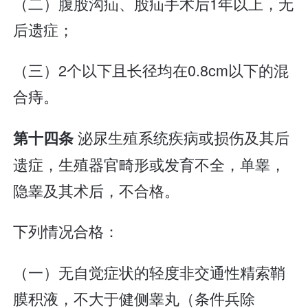
（二）腹股沟疝、股疝手术后1年以上，无
后遗症；
（三）2个以下且长径均在0.8cm以下的混
合痔。
泌尿生殖系统疾病或损伤及其后
第十四条
遗症，生殖器官畸形或发育不全，单睾，
隐睾及其术后，不合格。
下列情况合格：
（一）无自觉症状的轻度非交通性精索鞘
膜积液，不大于健侧睾丸（条件兵除