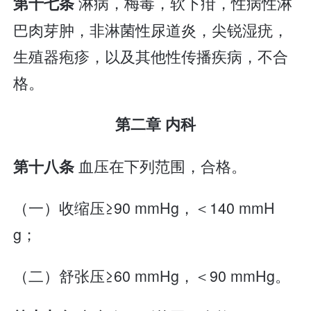
淋病，梅毒，软下疳，性病性淋
第十七条
巴肉芽肿，非淋菌性尿道炎，尖锐湿疣，
生殖器疱疹，以及其他性传播疾病，不合
格。
第二章 内科
血压在下列范围，合格。
第十八条
（一）收缩压≥90 mmHg，＜140 mmH
g；
（二）舒张压≥60 mmHg，＜90 mmHg。