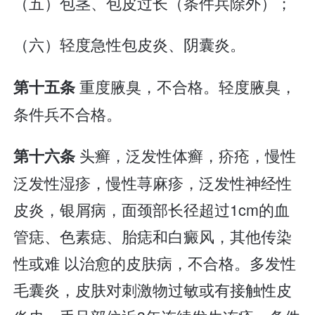
（五）包茎、包皮过长（条件兵除外）；
（六）轻度急性包皮炎、阴囊炎。
重度腋臭，不合格。轻度腋臭，
第十五条
条件兵不合格。
头癣，泛发性体癣，疥疮，慢性
第十六条
泛发性湿疹，慢性荨麻疹，泛发性神经性
皮炎，银屑病，面颈部长径超过1cm的血
管痣、色素痣、胎痣和白癜风，其他传染
性或难 以治愈的皮肤病，不合格。多发性
毛囊炎，皮肤对刺激物过敏或有接触性皮