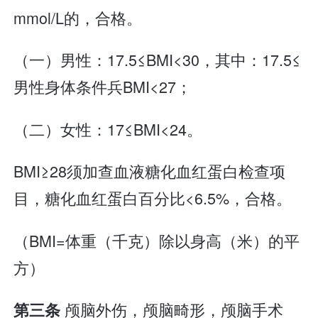
mmol/L的，合格。
（一）男性：17.5≤BMI<30，其中：17.5≤
男性身体条件兵BMI<27；
（二）女性：17≤BMI<24。
BMI≥28须加查血液糖化血红蛋白检查项
目，糖化血红蛋白百分比<6.5%，合格。
（BMI=体重（千克）除以身高（米）的平
方）
颅脑外伤，颅脑畸形，颅脑手术
第三条