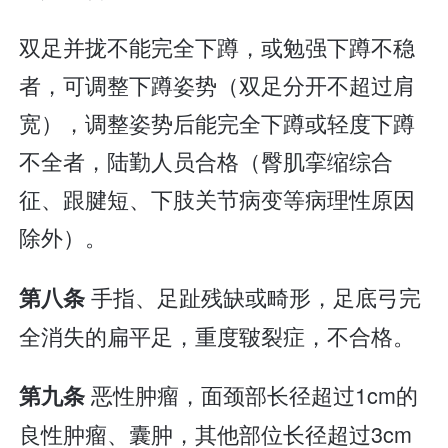
双足并拢不能完全下蹲，或勉强下蹲不稳
者，可调整下蹲姿势（双足分开不超过肩
宽），调整姿势后能完全下蹲或轻度下蹲
不全者，陆勤人员合格（臀肌挛缩综合
征、跟腱短、下肢关节病变等病理性原因
除外）。
手指、足趾残缺或畸形，足底弓完
第八条
全消失的扁平足，重度皲裂症，不合格。
恶性肿瘤，面颈部长径超过1cm的
第九条
良性肿瘤、囊肿，其他部位长径超过3cm