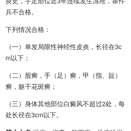
炎史，手足部位近3年连续发生冻疮，条件
兵不合格。
下列情况合格：
（一）单发局限性神经性皮炎，长径在3c
m以下；
（二）股癣，手（足）癣，甲（指、趾）
癣，躯干花斑癣；
（三）身体其他部位白癜风不超过2处，每
处长径在3cm以下。