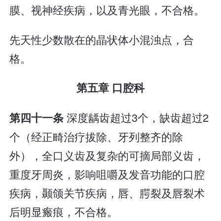
膜、视神经疾病，以及青光眼，不合格。
先天性少数散在的晶状体小混浊点，合
格。
第五章 口腔科
深度龋齿超过3个，缺齿超过2
第四十一条
个（经正畸治疗拔除、牙列整齐的除
外），全口义齿及复杂的可摘局部义齿，
重度牙周炎，影响咀嚼及发音功能的口腔
疾病，颞颌关节疾病，唇、腭裂及唇裂术
后明显瘢痕，不合格。