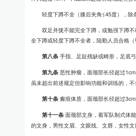
轻度下蹲不全（膝后夹角≤45度），除
双足并拢不能完全下蹲，或勉强下蹲不
全下蹲或轻度下蹲不全者，陆勤人员合格（
手指、足趾残缺或畸形，足底
第八条
恶性肿瘤，面颈部长径超过1c
第九条
虽未超出前述规定但影响功能和训练的，不
瘢痕体质，面颈部长径超过3c
第十条
面颈部文身，着军队制式体能
第十一条
的文身，男性文眉、文眼线、文唇，女性文