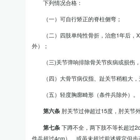
下列情况合格：
（一）可自行矫正的脊柱侧弯；
（二）四肢单纯性骨折，治愈1年后，
外）；
（三)关节弹响排除骨关节疾病或损伤
（四）大骨节病仅指、趾关节稍粗大，
（五）轻度胸廓畸形（条件兵除外）。
肘关节过伸超过15度，肘关节
第六条
下蹲不全，两下肢不等长超过2
第七条
件兵超过4cm），或虽未超过前述规定但步