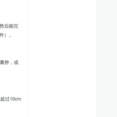
势后能完
外）。
、囊肿，或
。
过10cm