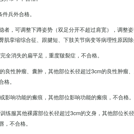
条件兵外合格。
稳者，可调整下蹲姿势（双足分开不超过肩宽），调整姿
臀肌挛缩综合征、跟腱短、下肢关节病变等病理性原因除
弓完全消失的扁平足，重度皲裂症，不合格。
m的良性肿瘤、囊肿，其他部位长径超过3cm的良性肿瘤
合格。
m或影响功能的瘢痕，其他部位影响功能的瘢痕，不合格
训练服其他裸露部位长径超过3cm的文身，其他部位长径超
唇，不合格。