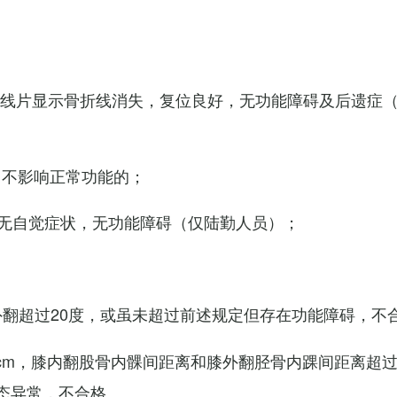
X线片显示骨折线消失，复位良好，无功能障碍及后遗症
，不影响正常功能的；
无自觉症状，无功能障碍（仅陆勤人员）；
外翻超过20度，或虽未超过前述规定但存在功能障碍，不
cm，膝内翻股骨内髁间距离和膝外翻胫骨内踝间距离超过
态异常，不合格。