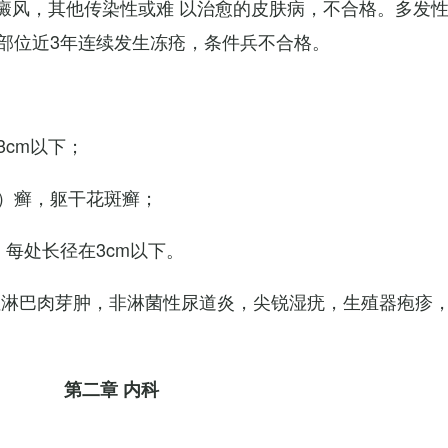
白癜风，其他传染性或难 以治愈的皮肤病，不合格。多发
部位近3年连续发生冻疮，条件兵不合格。
cm以下；
）癣，躯干花斑癣；
每处长径在3cm以下。
性淋巴肉芽肿，非淋菌性尿道炎，尖锐湿疣，生殖器疱疹
第二章 内科