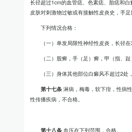
长径超过1cm的血管痣、色素痣、胎痣和
皮肤对刺激物过敏或有接触性皮炎史，手足
下列情况合格：
（一）单发局限性神经性皮炎，长径在3
（二）股癣，手（足）癣，甲（指、趾
（三）身体其他部位白癜风不超过2处，
淋病，梅毒，软下疳，性病
第十七条
性传播疾病，不合格。
血压在下列范围，合格。
第十八条