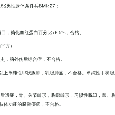
7.5≤男性身体条件兵BMI<27；
项目，糖化血红蛋白百分比<6.5%，合格。
的平方）
术史，脑外伤后综合症，不合格。
以上单纯性甲状腺肿，乳腺肿瘤，不合格。单纯性甲状腺
其后遗症，骨、关节畸形，胸廓畸形，习惯性脱臼，颈、
肢体功能的腱鞘疾病，不合格。