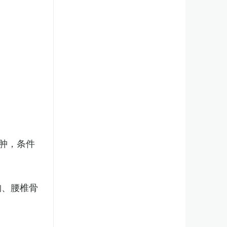
肿，条件
胸、腰椎骨