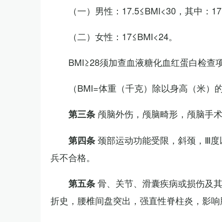
（一）男性：17.5≤BMI<30，其中：1
（二）女性：17≤BMI<24。
BMI≥28须加查血液糖化血红蛋白检查
（BMI=体重（千克）除以身高（米）
颅脑外伤，颅脑畸形，颅脑手
第三条
颈部运动功能受限，斜颈，Ⅲ度
第四条
兵不合格。
骨、关节、滑囊疾病或损伤及
第五条
折史，腰椎间盘突出，强直性脊柱炎，影响