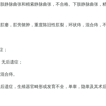
下肢静脉曲张和精索静脉曲张，不合格。下肢静脉曲张，
，肛瘘，肛旁脓肿，重度陈旧性肛裂，环状痔，混合痔，
症；
，无后遗症；
的混合痔。
其后遗症，生殖器官畸形或发育不全，单睾，隐睾及其术