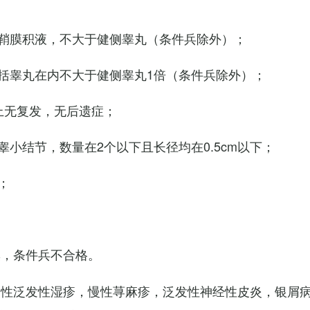
鞘膜积液，不大于健侧睾丸（条件兵除外）；
括睾丸在内不大于健侧睾丸1倍（条件兵除外）；
上无复发，无后遗症；
小结节，数量在2个以下且长径均在0.5cm以下；
；
臭，条件兵不合格。
慢性泛发性湿疹，慢性荨麻疹，泛发性神经性皮炎，银屑