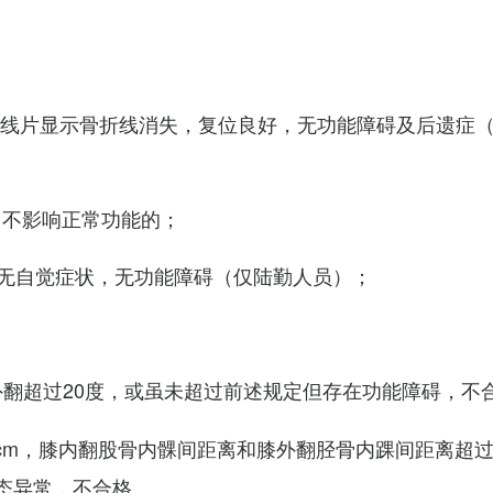
X线片显示骨折线消失，复位良好，无功能障碍及后遗症
，不影响正常功能的；
无自觉症状，无功能障碍（仅陆勤人员）；
外翻超过20度，或虽未超过前述规定但存在功能障碍，不
cm，膝内翻股骨内髁间距离和膝外翻胫骨内踝间距离超过
态异常，不合格。