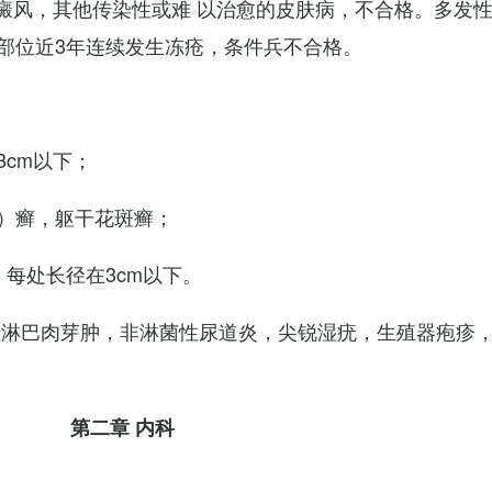
白癜风，其他传染性或难 以治愈的皮肤病，不合格。多发
部位近3年连续发生冻疮，条件兵不合格。
cm以下；
）癣，躯干花斑癣；
每处长径在3cm以下。
性淋巴肉芽肿，非淋菌性尿道炎，尖锐湿疣，生殖器疱疹
第二章 内科