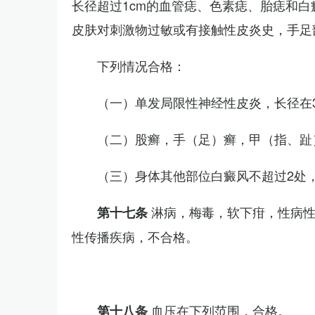
长径超过1cm的血管痣、色素痣、胎痣和
皮肤对刺激物过敏或有接触性皮炎史，手足
下列情况合格：
（一）单发局限性神经性皮炎，长径在3
（二）股癣，手（足）癣，甲（指、趾
（三）身体其他部位白癜风不超过2处，
淋病，梅毒，软下疳，性病
第十七条
性传播疾病，不合格。
血压在下列范围，合格。
第十八条