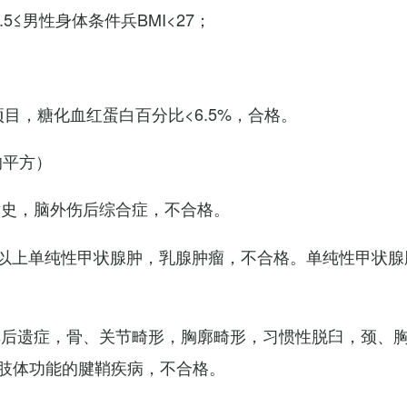
7.5≤男性身体条件兵BMI<27；
项目，糖化血红蛋白百分比<6.5%，合格。
的平方）
术史，脑外伤后综合症，不合格。
以上单纯性甲状腺肿，乳腺肿瘤，不合格。单纯性甲状腺
其后遗症，骨、关节畸形，胸廓畸形，习惯性脱臼，颈、
肢体功能的腱鞘疾病，不合格。