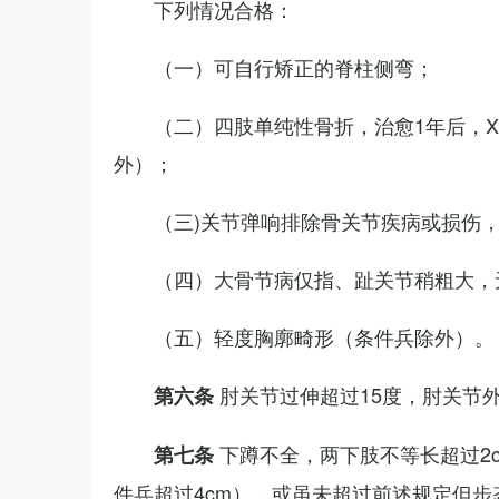
下列情况合格：
（一）可自行矫正的脊柱侧弯；
（二）四肢单纯性骨折，治愈1年后，
外）；
（三)关节弹响排除骨关节疾病或损伤
（四）大骨节病仅指、趾关节稍粗大，
（五）轻度胸廓畸形（条件兵除外）。
肘关节过伸超过15度，肘关节
第六条
下蹲不全，两下肢不等长超过2
第七条
件兵超过4cm），或虽未超过前述规定但步