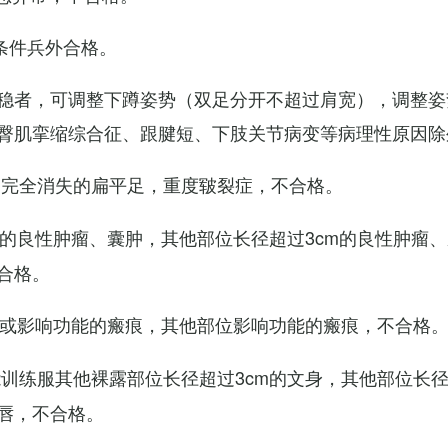
条件兵外合格。
稳者，可调整下蹲姿势（双足分开不超过肩宽），调整姿
臀肌挛缩综合征、跟腱短、下肢关节病变等病理性原因除
弓完全消失的扁平足，重度皲裂症，不合格。
m的良性肿瘤、囊肿，其他部位长径超过3cm的良性肿瘤
合格。
m或影响功能的瘢痕，其他部位影响功能的瘢痕，不合格
训练服其他裸露部位长径超过3cm的文身，其他部位长径超
唇，不合格。