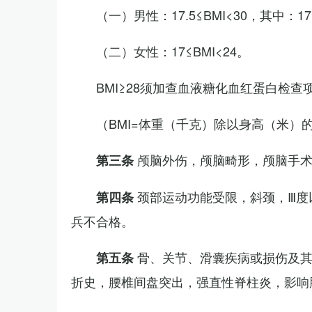
（一）男性：17.5≤BMI<30，其中：1
（二）女性：17≤BMI<24。
BMI≥28须加查血液糖化血红蛋白检查
（BMI=体重（千克）除以身高（米）
颅脑外伤，颅脑畸形，颅脑手
第三条
颈部运动功能受限，斜颈，Ⅲ度
第四条
兵不合格。
骨、关节、滑囊疾病或损伤及
第五条
折史，腰椎间盘突出，强直性脊柱炎，影响