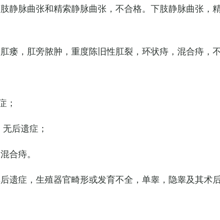
下肢静脉曲张和精索静脉曲张，不合格。下肢静脉曲张，
，肛瘘，肛旁脓肿，重度陈旧性肛裂，环状痔，混合痔，
症；
，无后遗症；
的混合痔。
其后遗症，生殖器官畸形或发育不全，单睾，隐睾及其术