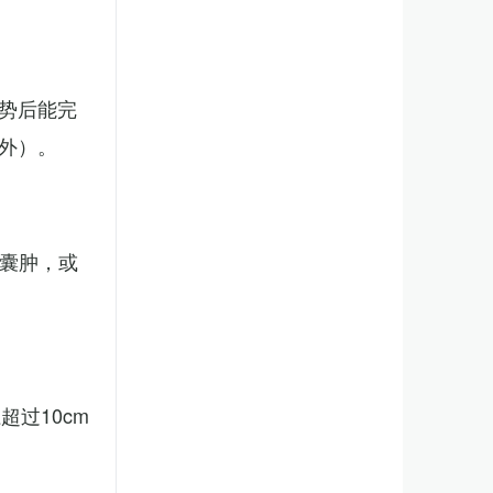
势后能完
外）。
、囊肿，或
。
过10cm