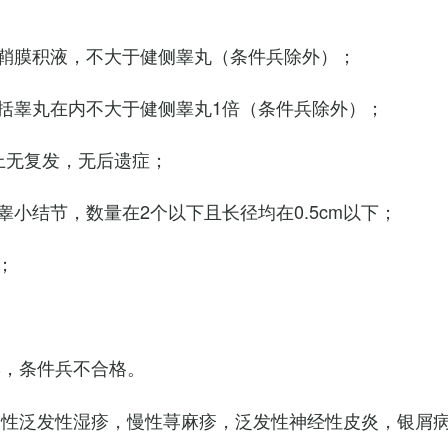
鞘膜积液，不大于健侧睾丸（条件兵除外）；
括睾丸在内不大于健侧睾丸1倍（条件兵除外）；
上无复发，无后遗症；
小结节，数量在2个以下且长径均在0.5cm以下；
；
臭，条件兵不合格。
慢性泛发性湿疹，慢性荨麻疹，泛发性神经性皮炎，银屑