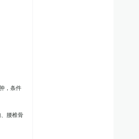
肿，条件
胸、腰椎骨