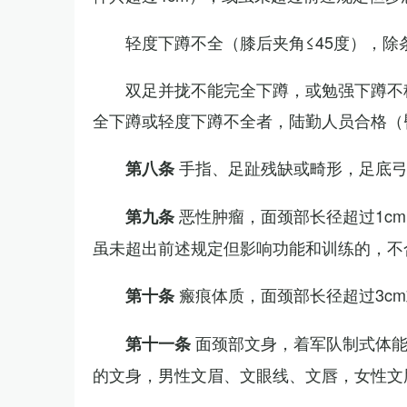
轻度下蹲不全（膝后夹角≤45度），除
双足并拢不能完全下蹲，或勉强下蹲不
全下蹲或轻度下蹲不全者，陆勤人员合格（
手指、足趾残缺或畸形，足底
第八条
恶性肿瘤，面颈部长径超过1c
第九条
虽未超出前述规定但影响功能和训练的，不
瘢痕体质，面颈部长径超过3c
第十条
面颈部文身，着军队制式体能
第十一条
的文身，男性文眉、文眼线、文唇，女性文