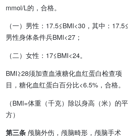
mmol/L的，合格。
（一）男性：17.5≤BMI<30，其中：17.5≤
男性身体条件兵BMI<27；
（二）女性：17≤BMI<24。
BMI≥28须加查血液糖化血红蛋白检查项
目，糖化血红蛋白百分比<6.5%，合格。
（BMI=体重（千克）除以身高（米）的平
方）
颅脑外伤，颅脑畸形，颅脑手术
第三条