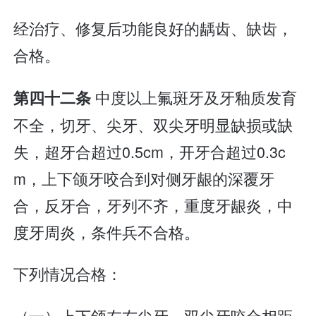
经治疗、修复后功能良好的龋齿、缺齿，
合格。
中度以上氟斑牙及牙釉质发育
第四十二条
不全，切牙、尖牙、双尖牙明显缺损或缺
失，超牙合超过0.5cm，开牙合超过0.3c
m，上下颌牙咬合到对侧牙龈的深覆牙
合，反牙合，牙列不齐，重度牙龈炎，中
度牙周炎，条件兵不合格。
下列情况合格：
（一）上下颌左右尖牙、双尖牙咬合相距