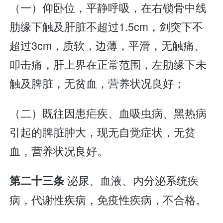
（一）仰卧位，平静呼吸，在右锁骨中线
肋缘下触及肝脏不超过1.5cm，剑突下不
超过3cm，质软，边薄，平滑，无触痛、
叩击痛，肝上界在正常范围，左肋缘下未
触及脾脏，无贫血，营养状况良好；
（二）既往因患疟疾、血吸虫病、黑热病
引起的脾脏肿大，现无自觉症状，无贫
血，营养状况良好。
泌尿、血液、内分泌系统疾
第二十三条
病，代谢性疾病，免疫性疾病，不合格。