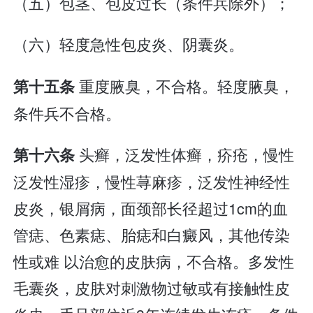
（五）包茎、包皮过长（条件兵除外）；
（六）轻度急性包皮炎、阴囊炎。
重度腋臭，不合格。轻度腋臭，
第十五条
条件兵不合格。
头癣，泛发性体癣，疥疮，慢性
第十六条
泛发性湿疹，慢性荨麻疹，泛发性神经性
皮炎，银屑病，面颈部长径超过1cm的血
管痣、色素痣、胎痣和白癜风，其他传染
性或难 以治愈的皮肤病，不合格。多发性
毛囊炎，皮肤对刺激物过敏或有接触性皮