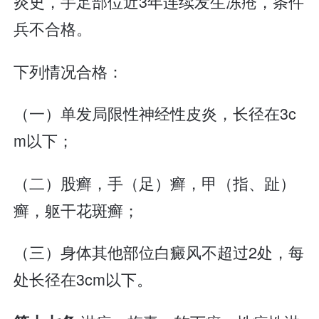
炎史，手足部位近3年连续发生冻疮，条件
兵不合格。
下列情况合格：
（一）单发局限性神经性皮炎，长径在3c
m以下；
（二）股癣，手（足）癣，甲（指、趾）
癣，躯干花斑癣；
（三）身体其他部位白癜风不超过2处，每
处长径在3cm以下。