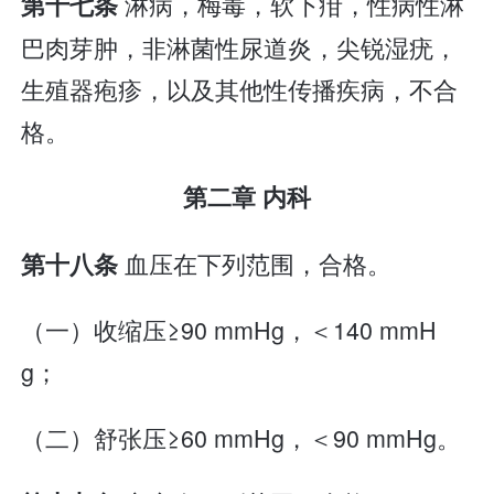
淋病，梅毒，软下疳，性病性淋
第十七条
巴肉芽肿，非淋菌性尿道炎，尖锐湿疣，
生殖器疱疹，以及其他性传播疾病，不合
格。
第二章 内科
血压在下列范围，合格。
第十八条
（一）收缩压≥90 mmHg，＜140 mmH
g；
（二）舒张压≥60 mmHg，＜90 mmHg。