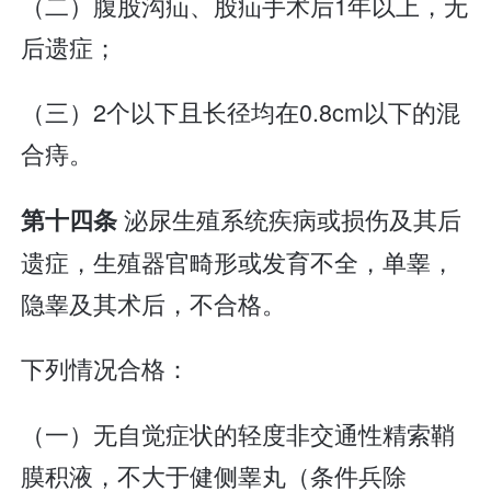
（二）腹股沟疝、股疝手术后1年以上，无
后遗症；
（三）2个以下且长径均在0.8cm以下的混
合痔。
泌尿生殖系统疾病或损伤及其后
第十四条
遗症，生殖器官畸形或发育不全，单睾，
隐睾及其术后，不合格。
下列情况合格：
（一）无自觉症状的轻度非交通性精索鞘
膜积液，不大于健侧睾丸（条件兵除