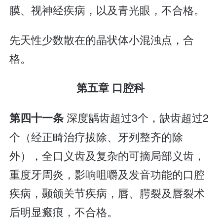
膜、视神经疾病，以及青光眼，不合格。
先天性少数散在的晶状体小混浊点，合
格。
第五章 口腔科
深度龋齿超过3个，缺齿超过2
第四十一条
个（经正畸治疗拔除、牙列整齐的除
外），全口义齿及复杂的可摘局部义齿，
重度牙周炎，影响咀嚼及发音功能的口腔
疾病，颞颌关节疾病，唇、腭裂及唇裂术
后明显瘢痕，不合格。