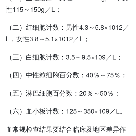
性115～150g／L；
（二）红细胞计数：男性4.3～5.8×1012／
L，女性3.8～5.1×1012／L；
（三）白细胞计数：3.5～9.5×109／L；
（四）中性粒细胞百分数：40％～75％；
（五）淋巴细胞百分数：20％～50％；
（六）血小板计数：125～350×109／L。
血常规检查结果要结合临床及地区差异作