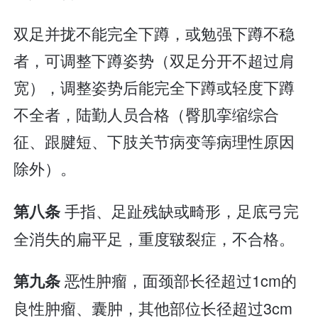
双足并拢不能完全下蹲，或勉强下蹲不稳
者，可调整下蹲姿势（双足分开不超过肩
宽），调整姿势后能完全下蹲或轻度下蹲
不全者，陆勤人员合格（臀肌挛缩综合
征、跟腱短、下肢关节病变等病理性原因
除外）。
手指、足趾残缺或畸形，足底弓完
第八条
全消失的扁平足，重度皲裂症，不合格。
恶性肿瘤，面颈部长径超过1cm的
第九条
良性肿瘤、囊肿，其他部位长径超过3cm