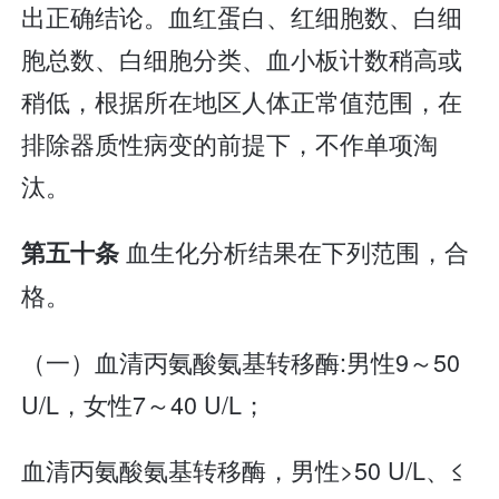
出正确结论。血红蛋白、红细胞数、白细
胞总数、白细胞分类、血小板计数稍高或
稍低，根据所在地区人体正常值范围，在
排除器质性病变的前提下，不作单项淘
汰。
血生化分析结果在下列范围，合
第五十条
格。
（一）血清丙氨酸氨基转移酶:男性9～50
U/L，女性7～40 U/L；
血清丙氨酸氨基转移酶，男性>50 U/L、≤