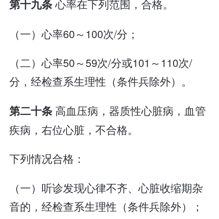
心率在下列范围，合格。
第十九条
（一）心率60～100次/分；
（二）心率50～59次/分或101～110次/
分，经检查系生理性（条件兵除外）。
高血压病，器质性心脏病，血管
第二十条
疾病，右位心脏，不合格。
下列情况合格：
（一）听诊发现心律不齐、心脏收缩期杂
音的，经检查系生理性（条件兵除外）；