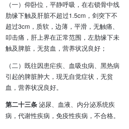
（一）仰卧位，平静呼吸，在右锁骨中线
肋缘下触及肝脏不超过1.5cm，剑突下不
超过3cm，质软，边薄，平滑，无触痛、
叩击痛，肝上界在正常范围，左肋缘下未
触及脾脏，无贫血，营养状况良好；
（二）既往因患疟疾、血吸虫病、黑热病
引起的脾脏肿大，现无自觉症状，无贫
血，营养状况良好。
泌尿、血液、内分泌系统疾
第二十三条
病，代谢性疾病，免疫性疾病，不合格。