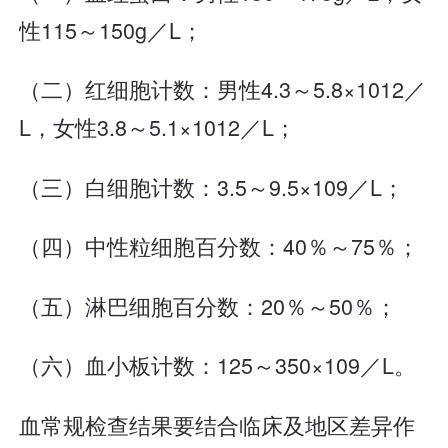
性115～150g／L；
（二）红细胞计数：男性4.3～5.8×1012／
L，女性3.8～5.1×1012／L；
（三）白细胞计数：3.5～9.5×109／L；
（四）中性粒细胞百分数：40％～75％；
（五）淋巴细胞百分数：20％～50％；
（六）血小板计数：125～350×109／L。
血常规检查结果要结合临床及地区差异作