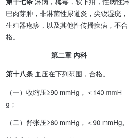
淋病，梅毒，软下疳，性病性淋
第十七条
巴肉芽肿，非淋菌性尿道炎，尖锐湿疣，
生殖器疱疹，以及其他性传播疾病，不合
格。
第二章 内科
血压在下列范围，合格。
第十八条
（一）收缩压≥90 mmHg，＜140 mmH
g；
（二）舒张压≥60 mmHg，＜90 mmHg。