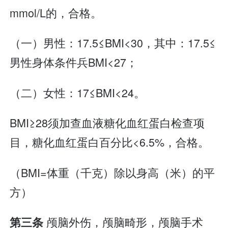
mmol/L的，合格。
（一）男性：17.5≤BMI<30，其中：17.5≤
男性身体条件兵BMI<27；
（二）女性：17≤BMI<24。
BMI≥28须加查血液糖化血红蛋白检查项
目，糖化血红蛋白百分比<6.5%，合格。
（BMI=体重（千克）除以身高（米）的平
方）
颅脑外伤，颅脑畸形，颅脑手术
第三条