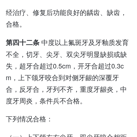
经治疗、修复后功能良好的龋齿、缺齿，
合格。
中度以上氟斑牙及牙釉质发育
第四十二条
不全，切牙、尖牙、双尖牙明显缺损或缺
失，超牙合超过0.5cm，开牙合超过0.3c
m，上下颌牙咬合到对侧牙龈的深覆牙
合，反牙合，牙列不齐，重度牙龈炎，中
度牙周炎，条件兵不合格。
下列情况合格：
（一）上下颌左右尖牙、双尖牙咬合相距