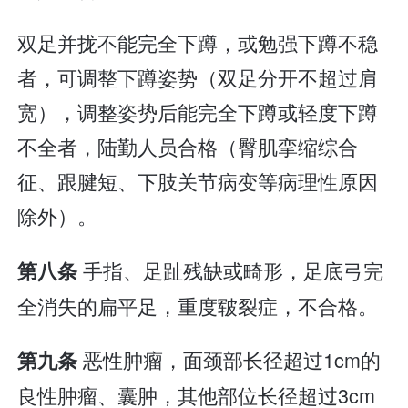
双足并拢不能完全下蹲，或勉强下蹲不稳
者，可调整下蹲姿势（双足分开不超过肩
宽），调整姿势后能完全下蹲或轻度下蹲
不全者，陆勤人员合格（臀肌挛缩综合
征、跟腱短、下肢关节病变等病理性原因
除外）。
手指、足趾残缺或畸形，足底弓完
第八条
全消失的扁平足，重度皲裂症，不合格。
恶性肿瘤，面颈部长径超过1cm的
第九条
良性肿瘤、囊肿，其他部位长径超过3cm