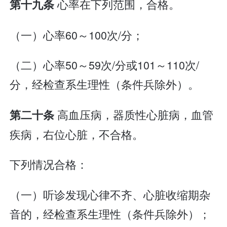
心率在下列范围，合格。
第十九条
（一）心率60～100次/分；
（二）心率50～59次/分或101～110次/
分，经检查系生理性（条件兵除外）。
高血压病，器质性心脏病，血管
第二十条
疾病，右位心脏，不合格。
下列情况合格：
（一）听诊发现心律不齐、心脏收缩期杂
音的，经检查系生理性（条件兵除外）；