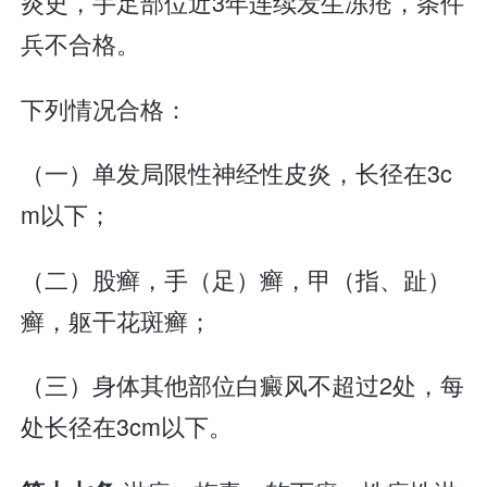
炎史，手足部位近3年连续发生冻疮，条件
兵不合格。
下列情况合格：
（一）单发局限性神经性皮炎，长径在3c
m以下；
（二）股癣，手（足）癣，甲（指、趾）
癣，躯干花斑癣；
（三）身体其他部位白癜风不超过2处，每
处长径在3cm以下。