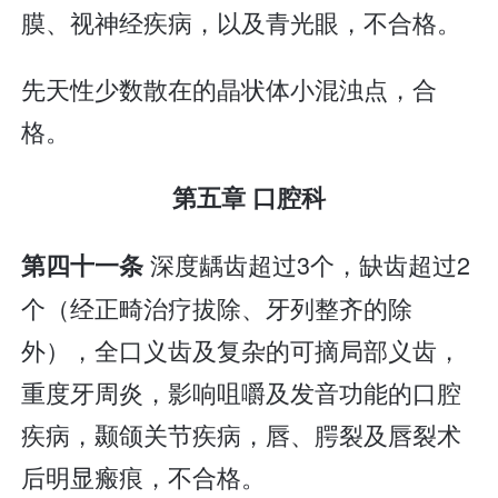
膜、视神经疾病，以及青光眼，不合格。
先天性少数散在的晶状体小混浊点，合
格。
第五章 口腔科
深度龋齿超过3个，缺齿超过2
第四十一条
个（经正畸治疗拔除、牙列整齐的除
外），全口义齿及复杂的可摘局部义齿，
重度牙周炎，影响咀嚼及发音功能的口腔
疾病，颞颌关节疾病，唇、腭裂及唇裂术
后明显瘢痕，不合格。