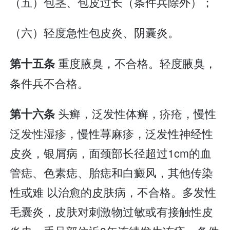
（五）包茎、包皮过长（条件兵除外）；
（六）轻度急性包皮炎、阴囊炎。
重度腋臭，不合格。轻度腋臭，
第十五条
条件兵不合格。
头癣，泛发性体癣，疥疮，慢性
第十六条
泛发性湿疹，慢性荨麻疹，泛发性神经性
皮炎，银屑病，面颈部长径超过1cm的血
管痣、色素痣、胎痣和白癜风，其他传染
性或难 以治愈的皮肤病，不合格。多发性
毛囊炎，皮肤对刺激物过敏或有接触性皮