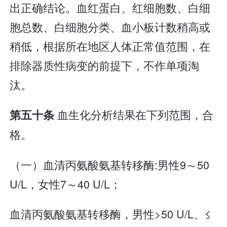
出正确结论。血红蛋白、红细胞数、白细
胞总数、白细胞分类、血小板计数稍高或
稍低，根据所在地区人体正常值范围，在
排除器质性病变的前提下，不作单项淘
汰。
血生化分析结果在下列范围，合
第五十条
格。
（一）血清丙氨酸氨基转移酶:男性9～50
U/L，女性7～40 U/L；
血清丙氨酸氨基转移酶，男性>50 U/L、≤