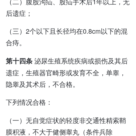
（二）腹股沟疝、股疝手术后1年以上，无
后遗症；
（三）2个以下且长径均在0.8cm以下的混
合痔。
泌尿生殖系统疾病或损伤及其后
第十四条
遗症，生殖器官畸形或发育不全，单睾，
隐睾及其术后，不合格。
下列情况合格：
（一）无自觉症状的轻度非交通性精索鞘
膜积液，不大于健侧睾丸（条件兵除