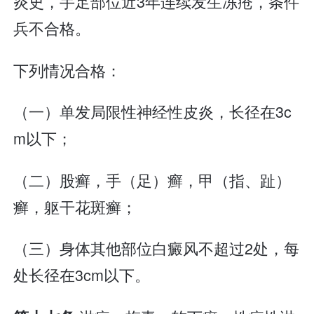
炎史，手足部位近3年连续发生冻疮，条件
兵不合格。
下列情况合格：
（一）单发局限性神经性皮炎，长径在3c
m以下；
（二）股癣，手（足）癣，甲（指、趾）
癣，躯干花斑癣；
（三）身体其他部位白癜风不超过2处，每
处长径在3cm以下。