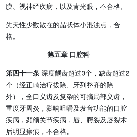
膜、视神经疾病，以及青光眼，不合格。
先天性少数散在的晶状体小混浊点，合
格。
第五章 口腔科
深度龋齿超过3个，缺齿超过2
第四十一条
个（经正畸治疗拔除、牙列整齐的除
外），全口义齿及复杂的可摘局部义齿，
重度牙周炎，影响咀嚼及发音功能的口腔
疾病，颞颌关节疾病，唇、腭裂及唇裂术
后明显瘢痕，不合格。