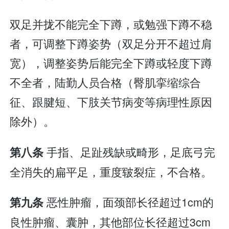
双足并拢不能完全下蹲，或勉强下蹲不稳
者，可调整下蹲姿势（双足分开不超过肩
宽），调整姿势后能完全下蹲或轻度下蹲
不全者，陆勤人员合格（臀肌挛缩综合
征、跟腱短、下肢关节病变等病理性原因
除外）。
手指、足趾残缺或畸形，足底弓完
第八条
全消失的扁平足，重度皲裂症，不合格。
恶性肿瘤，面颈部长径超过1cm的
第九条
良性肿瘤、囊肿，其他部位长径超过3cm