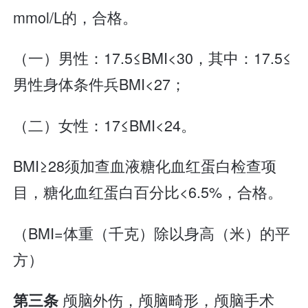
mmol/L的，合格。
（一）男性：17.5≤BMI<30，其中：17.5≤
男性身体条件兵BMI<27；
（二）女性：17≤BMI<24。
BMI≥28须加查血液糖化血红蛋白检查项
目，糖化血红蛋白百分比<6.5%，合格。
（BMI=体重（千克）除以身高（米）的平
方）
颅脑外伤，颅脑畸形，颅脑手术
第三条