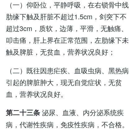
（一）仰卧位，平静呼吸，在右锁骨中线
肋缘下触及肝脏不超过1.5cm，剑突下不
超过3cm，质软，边薄，平滑，无触痛、
叩击痛，肝上界在正常范围，左肋缘下未
触及脾脏，无贫血，营养状况良好；
（二）既往因患疟疾、血吸虫病、黑热病
引起的脾脏肿大，现无自觉症状，无贫
血，营养状况良好。
泌尿、血液、内分泌系统疾
第二十三条
病，代谢性疾病，免疫性疾病，不合格。