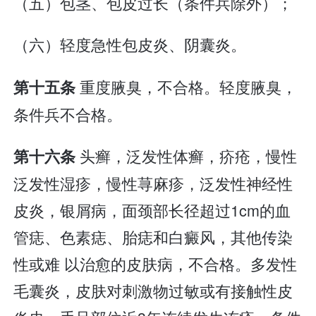
（五）包茎、包皮过长（条件兵除外）；
（六）轻度急性包皮炎、阴囊炎。
重度腋臭，不合格。轻度腋臭，
第十五条
条件兵不合格。
头癣，泛发性体癣，疥疮，慢性
第十六条
泛发性湿疹，慢性荨麻疹，泛发性神经性
皮炎，银屑病，面颈部长径超过1cm的血
管痣、色素痣、胎痣和白癜风，其他传染
性或难 以治愈的皮肤病，不合格。多发性
毛囊炎，皮肤对刺激物过敏或有接触性皮