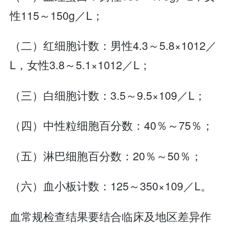
性115～150g／L；
（二）红细胞计数：男性4.3～5.8×1012／
L，女性3.8～5.1×1012／L；
（三）白细胞计数：3.5～9.5×109／L；
（四）中性粒细胞百分数：40％～75％；
（五）淋巴细胞百分数：20％～50％；
（六）血小板计数：125～350×109／L。
血常规检查结果要结合临床及地区差异作