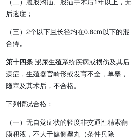
（二）腹股沟疝、股疝手术后1年以上，无
后遗症；
（三）2个以下且长径均在0.8cm以下的混
合痔。
泌尿生殖系统疾病或损伤及其后
第十四条
遗症，生殖器官畸形或发育不全，单睾，
隐睾及其术后，不合格。
下列情况合格：
（一）无自觉症状的轻度非交通性精索鞘
膜积液，不大于健侧睾丸（条件兵除