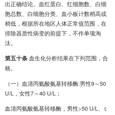
出正确结论。血红蛋白、红细胞数、白细
胞总数、白细胞分类、血小板计数稍高或
稍低，根据所在地区人体正常值范围，在
排除器质性病变的前提下，不作单项淘
汰。
血生化分析结果在下列范围，合
第五十条
格。
（一）血清丙氨酸氨基转移酶:男性9～50
U/L，女性7～40 U/L；
血清丙氨酸氨基转移酶，男性>50 U/L、≤