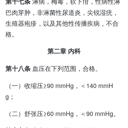
淋病，梅毒，软下疳，性病性淋
第十七条
巴肉芽肿，非淋菌性尿道炎，尖锐湿疣，
生殖器疱疹，以及其他性传播疾病，不合
格。
第二章 内科
血压在下列范围，合格。
第十八条
（一）收缩压≥90 mmHg，＜140 mmH
g；
（二）舒张压≥60 mmHg，＜90 mmHg。