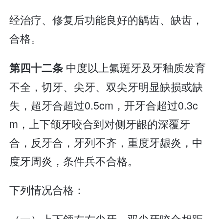
经治疗、修复后功能良好的龋齿、缺齿，
合格。
中度以上氟斑牙及牙釉质发育
第四十二条
不全，切牙、尖牙、双尖牙明显缺损或缺
失，超牙合超过0.5cm，开牙合超过0.3c
m，上下颌牙咬合到对侧牙龈的深覆牙
合，反牙合，牙列不齐，重度牙龈炎，中
度牙周炎，条件兵不合格。
下列情况合格：
（一）上下颌左右尖牙、双尖牙咬合相距