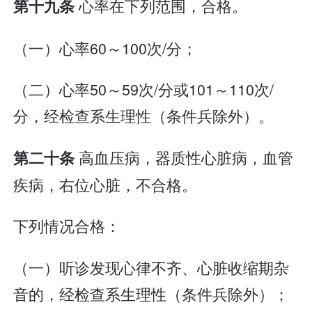
心率在下列范围，合格。
第十九条
（一）心率60～100次/分；
（二）心率50～59次/分或101～110次/
分，经检查系生理性（条件兵除外）。
高血压病，器质性心脏病，血管
第二十条
疾病，右位心脏，不合格。
下列情况合格：
（一）听诊发现心律不齐、心脏收缩期杂
音的，经检查系生理性（条件兵除外）；