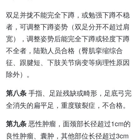
双足并拢不能完全下蹲，或勉强下蹲不稳
者，可调整下蹲姿势（双足分开不超过肩
宽），调整姿势后能完全下蹲或轻度下蹲
不全者，陆勤人员合格（臀肌挛缩综合
征、跟腱短、下肢关节病变等病理性原因
除外）。
手指、足趾残缺或畸形，足底弓完
第八条
全消失的扁平足，重度皲裂症，不合格。
恶性肿瘤，面颈部长径超过1cm的
第九条
良性肿瘤、囊肿，其他部位长径超过3cm