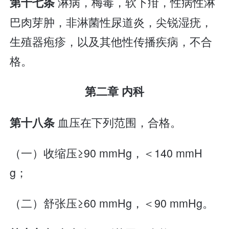
淋病，梅毒，软下疳，性病性淋
第十七条
巴肉芽肿，非淋菌性尿道炎，尖锐湿疣，
生殖器疱疹，以及其他性传播疾病，不合
格。
第二章 内科
血压在下列范围，合格。
第十八条
（一）收缩压≥90 mmHg，＜140 mmH
g；
（二）舒张压≥60 mmHg，＜90 mmHg。