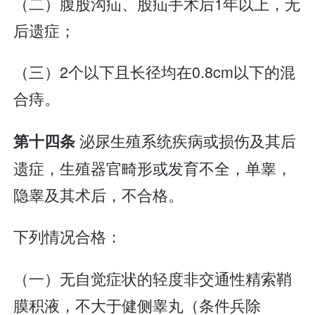
（二）腹股沟疝、股疝手术后1年以上，无
后遗症；
（三）2个以下且长径均在0.8cm以下的混
合痔。
泌尿生殖系统疾病或损伤及其后
第十四条
遗症，生殖器官畸形或发育不全，单睾，
隐睾及其术后，不合格。
下列情况合格：
（一）无自觉症状的轻度非交通性精索鞘
膜积液，不大于健侧睾丸（条件兵除