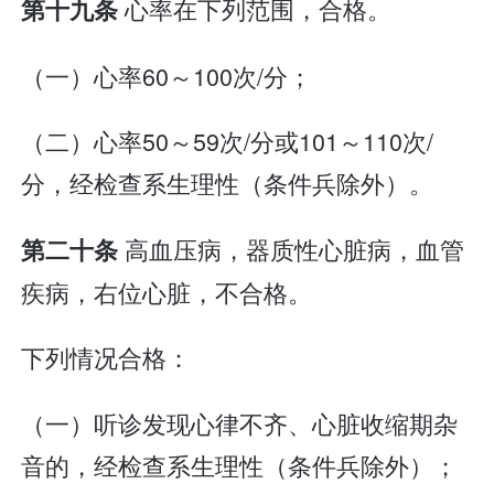
心率在下列范围，合格。
第十九条
（一）心率60～100次/分；
（二）心率50～59次/分或101～110次/
分，经检查系生理性（条件兵除外）。
高血压病，器质性心脏病，血管
第二十条
疾病，右位心脏，不合格。
下列情况合格：
（一）听诊发现心律不齐、心脏收缩期杂
音的，经检查系生理性（条件兵除外）；