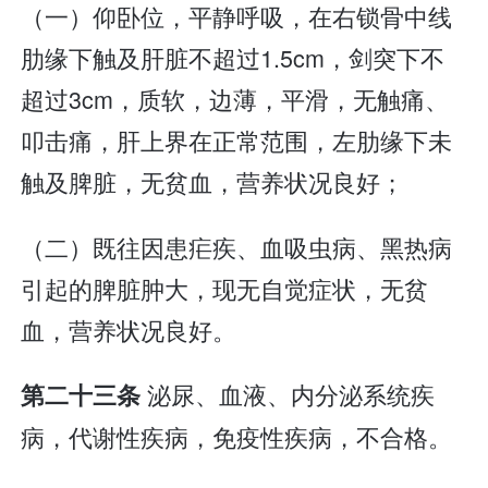
（一）仰卧位，平静呼吸，在右锁骨中线
肋缘下触及肝脏不超过1.5cm，剑突下不
超过3cm，质软，边薄，平滑，无触痛、
叩击痛，肝上界在正常范围，左肋缘下未
触及脾脏，无贫血，营养状况良好；
（二）既往因患疟疾、血吸虫病、黑热病
引起的脾脏肿大，现无自觉症状，无贫
血，营养状况良好。
泌尿、血液、内分泌系统疾
第二十三条
病，代谢性疾病，免疫性疾病，不合格。