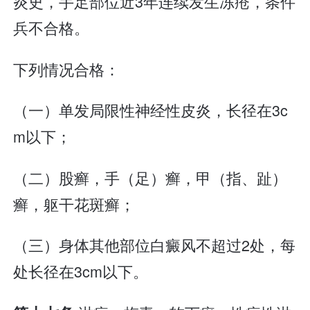
炎史，手足部位近3年连续发生冻疮，条件
兵不合格。
下列情况合格：
（一）单发局限性神经性皮炎，长径在3c
m以下；
（二）股癣，手（足）癣，甲（指、趾）
癣，躯干花斑癣；
（三）身体其他部位白癜风不超过2处，每
处长径在3cm以下。