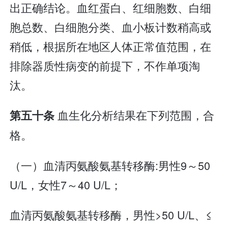
出正确结论。血红蛋白、红细胞数、白细
胞总数、白细胞分类、血小板计数稍高或
稍低，根据所在地区人体正常值范围，在
排除器质性病变的前提下，不作单项淘
汰。
血生化分析结果在下列范围，合
第五十条
格。
（一）血清丙氨酸氨基转移酶:男性9～50
U/L，女性7～40 U/L；
血清丙氨酸氨基转移酶，男性>50 U/L、≤