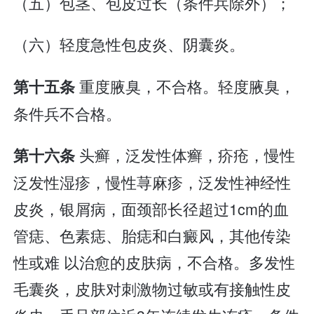
（五）包茎、包皮过长（条件兵除外）；
（六）轻度急性包皮炎、阴囊炎。
重度腋臭，不合格。轻度腋臭，
第十五条
条件兵不合格。
头癣，泛发性体癣，疥疮，慢性
第十六条
泛发性湿疹，慢性荨麻疹，泛发性神经性
皮炎，银屑病，面颈部长径超过1cm的血
管痣、色素痣、胎痣和白癜风，其他传染
性或难 以治愈的皮肤病，不合格。多发性
毛囊炎，皮肤对刺激物过敏或有接触性皮