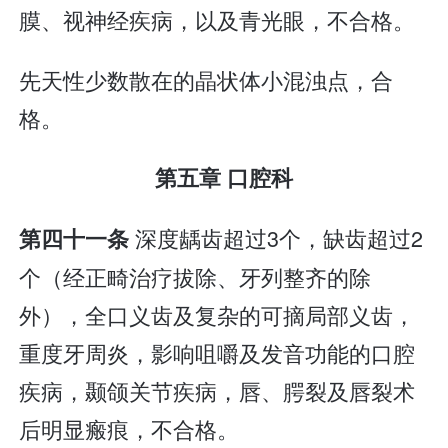
膜、视神经疾病，以及青光眼，不合格。
先天性少数散在的晶状体小混浊点，合
格。
第五章 口腔科
深度龋齿超过3个，缺齿超过2
第四十一条
个（经正畸治疗拔除、牙列整齐的除
外），全口义齿及复杂的可摘局部义齿，
重度牙周炎，影响咀嚼及发音功能的口腔
疾病，颞颌关节疾病，唇、腭裂及唇裂术
后明显瘢痕，不合格。