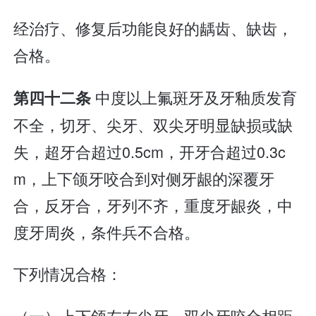
经治疗、修复后功能良好的龋齿、缺齿，
合格。
中度以上氟斑牙及牙釉质发育
第四十二条
不全，切牙、尖牙、双尖牙明显缺损或缺
失，超牙合超过0.5cm，开牙合超过0.3c
m，上下颌牙咬合到对侧牙龈的深覆牙
合，反牙合，牙列不齐，重度牙龈炎，中
度牙周炎，条件兵不合格。
下列情况合格：
（一）上下颌左右尖牙、双尖牙咬合相距