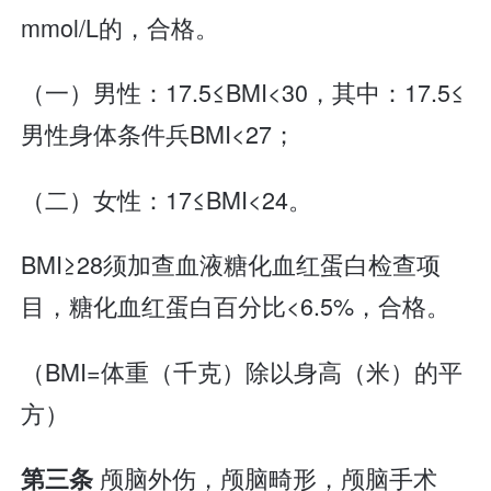
mmol/L的，合格。
（一）男性：17.5≤BMI<30，其中：17.5≤
男性身体条件兵BMI<27；
（二）女性：17≤BMI<24。
BMI≥28须加查血液糖化血红蛋白检查项
目，糖化血红蛋白百分比<6.5%，合格。
（BMI=体重（千克）除以身高（米）的平
方）
颅脑外伤，颅脑畸形，颅脑手术
第三条