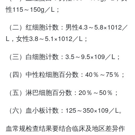
性115～150g／L；
（二）红细胞计数：男性4.3～5.8×1012／
L，女性3.8～5.1×1012／L；
（三）白细胞计数：3.5～9.5×109／L；
（四）中性粒细胞百分数：40％～75％；
（五）淋巴细胞百分数：20％～50％；
（六）血小板计数：125～350×109／L。
血常规检查结果要结合临床及地区差异作