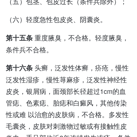
（五）包茎、包皮过长（条件兵除外）；
（六）轻度急性包皮炎、阴囊炎。
重度腋臭，不合格。轻度腋臭，
第十五条
条件兵不合格。
头癣，泛发性体癣，疥疮，慢性
第十六条
泛发性湿疹，慢性荨麻疹，泛发性神经性
皮炎，银屑病，面颈部长径超过1cm的血
管痣、色素痣、胎痣和白癜风，其他传染
性或难 以治愈的皮肤病，不合格。多发性
毛囊炎，皮肤对刺激物过敏或有接触性皮