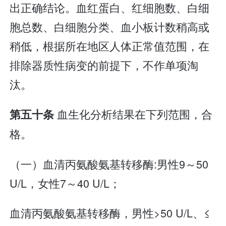
出正确结论。血红蛋白、红细胞数、白细
胞总数、白细胞分类、血小板计数稍高或
稍低，根据所在地区人体正常值范围，在
排除器质性病变的前提下，不作单项淘
汰。
血生化分析结果在下列范围，合
第五十条
格。
（一）血清丙氨酸氨基转移酶:男性9～50
U/L，女性7～40 U/L；
血清丙氨酸氨基转移酶，男性>50 U/L、≤