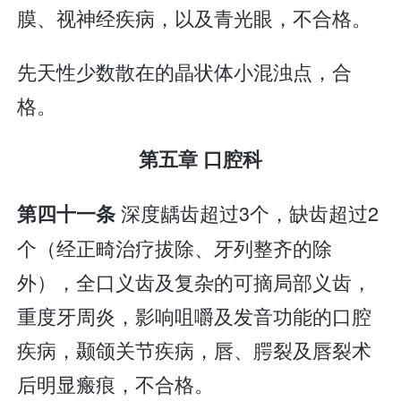
膜、视神经疾病，以及青光眼，不合格。
先天性少数散在的晶状体小混浊点，合
格。
第五章 口腔科
深度龋齿超过3个，缺齿超过2
第四十一条
个（经正畸治疗拔除、牙列整齐的除
外），全口义齿及复杂的可摘局部义齿，
重度牙周炎，影响咀嚼及发音功能的口腔
疾病，颞颌关节疾病，唇、腭裂及唇裂术
后明显瘢痕，不合格。