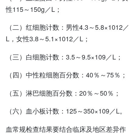
性115～150g／L；
（二）红细胞计数：男性4.3～5.8×1012／
L，女性3.8～5.1×1012／L；
（三）白细胞计数：3.5～9.5×109／L；
（四）中性粒细胞百分数：40％～75％；
（五）淋巴细胞百分数：20％～50％；
（六）血小板计数：125～350×109／L。
血常规检查结果要结合临床及地区差异作