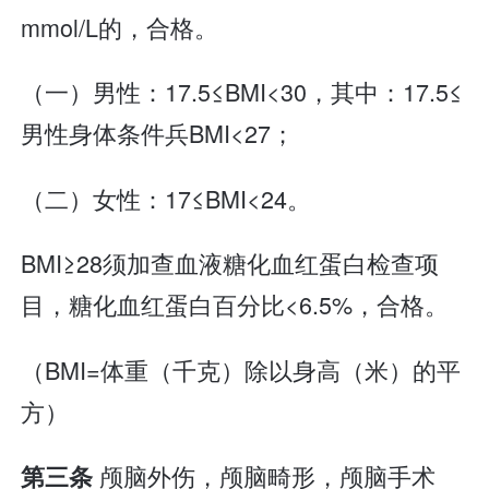
mmol/L的，合格。
（一）男性：17.5≤BMI<30，其中：17.5≤
男性身体条件兵BMI<27；
（二）女性：17≤BMI<24。
BMI≥28须加查血液糖化血红蛋白检查项
目，糖化血红蛋白百分比<6.5%，合格。
（BMI=体重（千克）除以身高（米）的平
方）
颅脑外伤，颅脑畸形，颅脑手术
第三条