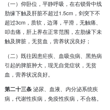
（一）仰卧位，平静呼吸，在右锁骨中线
肋缘下触及肝脏不超过1.5cm，剑突下不
超过3cm，质软，边薄，平滑，无触痛、
叩击痛，肝上界在正常范围，左肋缘下未
触及脾脏，无贫血，营养状况良好；
（二）既往因患疟疾、血吸虫病、黑热病
引起的脾脏肿大，现无自觉症状，无贫
血，营养状况良好。
泌尿、血液、内分泌系统疾
第二十三条
病，代谢性疾病，免疫性疾病，不合格。