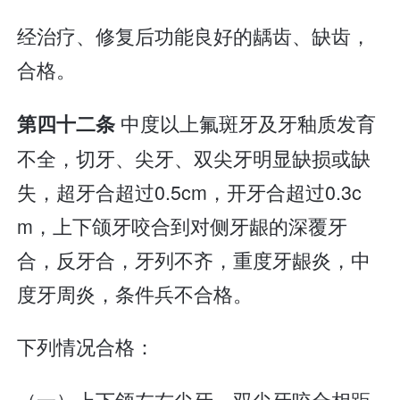
经治疗、修复后功能良好的龋齿、缺齿，
合格。
中度以上氟斑牙及牙釉质发育
第四十二条
不全，切牙、尖牙、双尖牙明显缺损或缺
失，超牙合超过0.5cm，开牙合超过0.3c
m，上下颌牙咬合到对侧牙龈的深覆牙
合，反牙合，牙列不齐，重度牙龈炎，中
度牙周炎，条件兵不合格。
下列情况合格：
（一）上下颌左右尖牙、双尖牙咬合相距