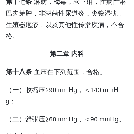
淋病，梅毒，软下疳，性病性淋
第十七条
巴肉芽肿，非淋菌性尿道炎，尖锐湿疣，
生殖器疱疹，以及其他性传播疾病，不合
格。
第二章 内科
血压在下列范围，合格。
第十八条
（一）收缩压≥90 mmHg，＜140 mmH
g；
（二）舒张压≥60 mmHg，＜90 mmHg。