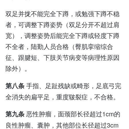
双足并拢不能完全下蹲，或勉强下蹲不稳
者，可调整下蹲姿势（双足分开不超过肩
宽），调整姿势后能完全下蹲或轻度下蹲
不全者，陆勤人员合格（臀肌挛缩综合
征、跟腱短、下肢关节病变等病理性原因
除外）。
手指、足趾残缺或畸形，足底弓完
第八条
全消失的扁平足，重度皲裂症，不合格。
恶性肿瘤，面颈部长径超过1cm的
第九条
良性肿瘤、囊肿，其他部位长径超过3cm