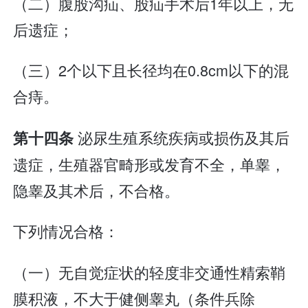
（二）腹股沟疝、股疝手术后1年以上，无
后遗症；
（三）2个以下且长径均在0.8cm以下的混
合痔。
泌尿生殖系统疾病或损伤及其后
第十四条
遗症，生殖器官畸形或发育不全，单睾，
隐睾及其术后，不合格。
下列情况合格：
（一）无自觉症状的轻度非交通性精索鞘
膜积液，不大于健侧睾丸（条件兵除