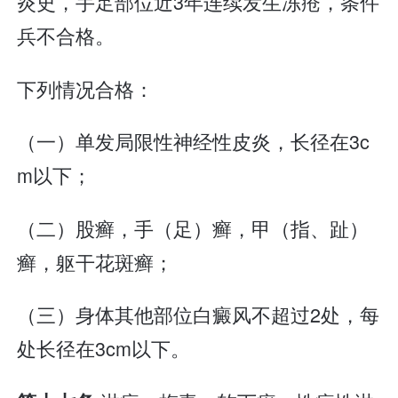
炎史，手足部位近3年连续发生冻疮，条件
兵不合格。
下列情况合格：
（一）单发局限性神经性皮炎，长径在3c
m以下；
（二）股癣，手（足）癣，甲（指、趾）
癣，躯干花斑癣；
（三）身体其他部位白癜风不超过2处，每
处长径在3cm以下。