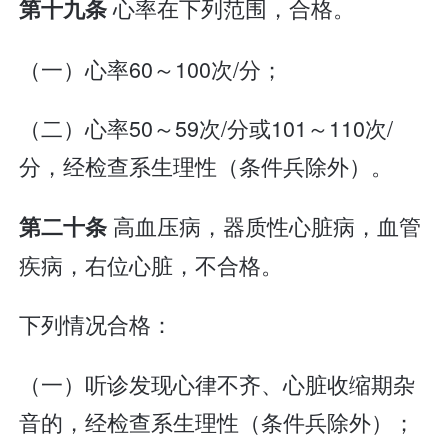
心率在下列范围，合格。
第十九条
（一）心率60～100次/分；
（二）心率50～59次/分或101～110次/
分，经检查系生理性（条件兵除外）。
高血压病，器质性心脏病，血管
第二十条
疾病，右位心脏，不合格。
下列情况合格：
（一）听诊发现心律不齐、心脏收缩期杂
音的，经检查系生理性（条件兵除外）；