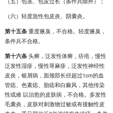
（五）包茎、包皮过长（条件兵除外）；
（六）轻度急性包皮炎、阴囊炎。
重度腋臭，不合格。轻度腋臭，
第十五条
条件兵不合格。
头癣，泛发性体癣，疥疮，慢性
第十六条
泛发性湿疹，慢性荨麻疹，泛发性神经性
皮炎，银屑病，面颈部长径超过1cm的血
管痣、色素痣、胎痣和白癜风，其他传染
性或难 以治愈的皮肤病，不合格。多发性
毛囊炎，皮肤对刺激物过敏或有接触性皮