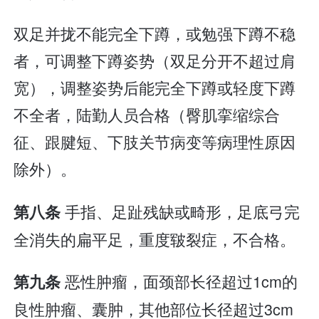
双足并拢不能完全下蹲，或勉强下蹲不稳
者，可调整下蹲姿势（双足分开不超过肩
宽），调整姿势后能完全下蹲或轻度下蹲
不全者，陆勤人员合格（臀肌挛缩综合
征、跟腱短、下肢关节病变等病理性原因
除外）。
手指、足趾残缺或畸形，足底弓完
第八条
全消失的扁平足，重度皲裂症，不合格。
恶性肿瘤，面颈部长径超过1cm的
第九条
良性肿瘤、囊肿，其他部位长径超过3cm