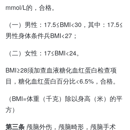
mmol/L的，合格。
（一）男性：17.5≤BMI<30，其中：17.5≤
男性身体条件兵BMI<27；
（二）女性：17≤BMI<24。
BMI≥28须加查血液糖化血红蛋白检查项
目，糖化血红蛋白百分比<6.5%，合格。
（BMI=体重（千克）除以身高（米）的平
方）
颅脑外伤，颅脑畸形，颅脑手术
第三条