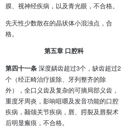
膜、视神经疾病，以及青光眼，不合格。
先天性少数散在的晶状体小混浊点，合
格。
第五章 口腔科
深度龋齿超过3个，缺齿超过2
第四十一条
个（经正畸治疗拔除、牙列整齐的除
外），全口义齿及复杂的可摘局部义齿，
重度牙周炎，影响咀嚼及发音功能的口腔
疾病，颞颌关节疾病，唇、腭裂及唇裂术
后明显瘢痕，不合格。