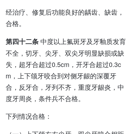
经治疗、修复后功能良好的龋齿、缺齿，
合格。
中度以上氟斑牙及牙釉质发育
第四十二条
不全，切牙、尖牙、双尖牙明显缺损或缺
失，超牙合超过0.5cm，开牙合超过0.3c
m，上下颌牙咬合到对侧牙龈的深覆牙
合，反牙合，牙列不齐，重度牙龈炎，中
度牙周炎，条件兵不合格。
下列情况合格：
（一）上下颌左右尖牙、双尖牙咬合相距