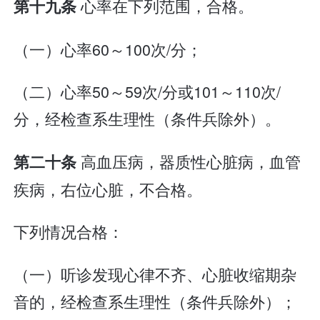
心率在下列范围，合格。
第十九条
（一）心率60～100次/分；
（二）心率50～59次/分或101～110次/
分，经检查系生理性（条件兵除外）。
高血压病，器质性心脏病，血管
第二十条
疾病，右位心脏，不合格。
下列情况合格：
（一）听诊发现心律不齐、心脏收缩期杂
音的，经检查系生理性（条件兵除外）；