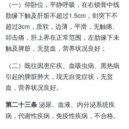
（一）仰卧位，平静呼吸，在右锁骨中线
肋缘下触及肝脏不超过1.5cm，剑突下不
超过3cm，质软，边薄，平滑，无触痛、
叩击痛，肝上界在正常范围，左肋缘下未
触及脾脏，无贫血，营养状况良好；
（二）既往因患疟疾、血吸虫病、黑热病
引起的脾脏肿大，现无自觉症状，无贫
血，营养状况良好。
泌尿、血液、内分泌系统疾
第二十三条
病，代谢性疾病，免疫性疾病，不合格。