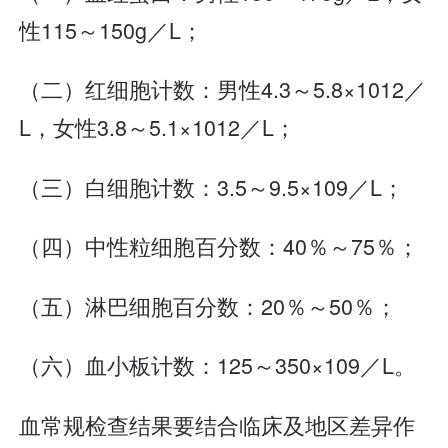
性115～150g／L；
（二）红细胞计数：男性4.3～5.8×1012／
L，女性3.8～5.1×1012／L；
（三）白细胞计数：3.5～9.5×109／L；
（四）中性粒细胞百分数：40％～75％；
（五）淋巴细胞百分数：20％～50％；
（六）血小板计数：125～350×109／L。
血常规检查结果要结合临床及地区差异作