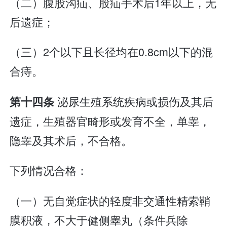
（二）腹股沟疝、股疝手术后1年以上，无
后遗症；
（三）2个以下且长径均在0.8cm以下的混
合痔。
泌尿生殖系统疾病或损伤及其后
第十四条
遗症，生殖器官畸形或发育不全，单睾，
隐睾及其术后，不合格。
下列情况合格：
（一）无自觉症状的轻度非交通性精索鞘
膜积液，不大于健侧睾丸（条件兵除