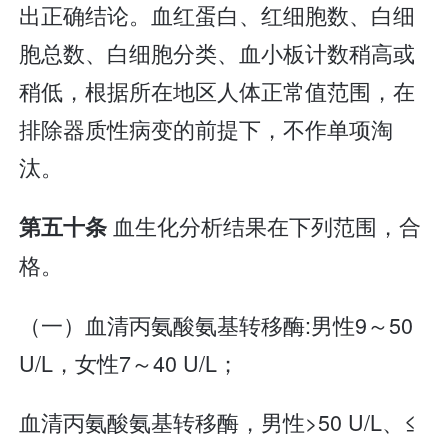
出正确结论。血红蛋白、红细胞数、白细
胞总数、白细胞分类、血小板计数稍高或
稍低，根据所在地区人体正常值范围，在
排除器质性病变的前提下，不作单项淘
汰。
血生化分析结果在下列范围，合
第五十条
格。
（一）血清丙氨酸氨基转移酶:男性9～50
U/L，女性7～40 U/L；
血清丙氨酸氨基转移酶，男性>50 U/L、≤