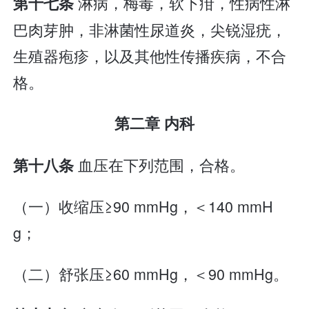
淋病，梅毒，软下疳，性病性淋
第十七条
巴肉芽肿，非淋菌性尿道炎，尖锐湿疣，
生殖器疱疹，以及其他性传播疾病，不合
格。
第二章 内科
血压在下列范围，合格。
第十八条
（一）收缩压≥90 mmHg，＜140 mmH
g；
（二）舒张压≥60 mmHg，＜90 mmHg。