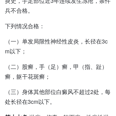
炎史，手足部位近3年连续发生冻疮，条件
兵不合格。
下列情况合格：
（一）单发局限性神经性皮炎，长径在3c
m以下；
（二）股癣，手（足）癣，甲（指、趾）
癣，躯干花斑癣；
（三）身体其他部位白癜风不超过2处，每
处长径在3cm以下。