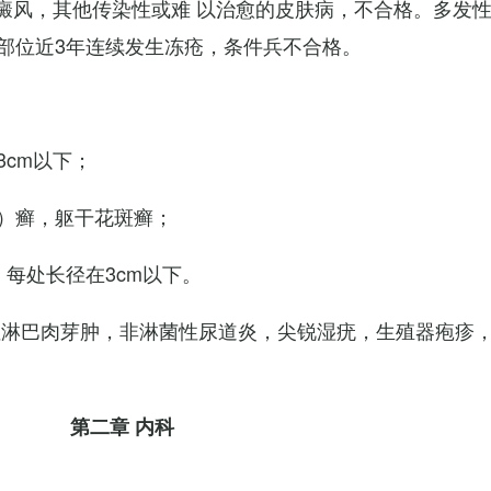
白癜风，其他传染性或难 以治愈的皮肤病，不合格。多发
部位近3年连续发生冻疮，条件兵不合格。
cm以下；
）癣，躯干花斑癣；
每处长径在3cm以下。
性淋巴肉芽肿，非淋菌性尿道炎，尖锐湿疣，生殖器疱疹
第二章 内科