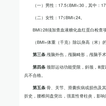
（一）男性：17.5≤BMI<30，其中：1
（二）女性：17≤BMI<24。
BMI≥28须加查血液糖化血红蛋白检查
（BMI=体重（千克）除以身高（米）
颅脑外伤，颅脑畸形，颅脑手
第三条
颈部运动功能受限，斜颈，Ⅲ度
第四条
兵不合格。
骨、关节、滑囊疾病或损伤及
第五条
折史，腰椎间盘突出，强直性脊柱炎，影响