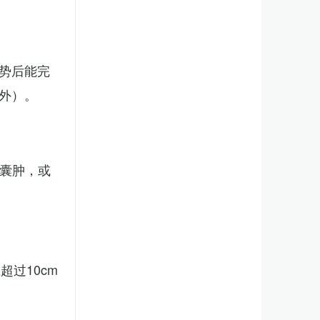
势后能完
外）。
、囊肿，或
。
过10cm