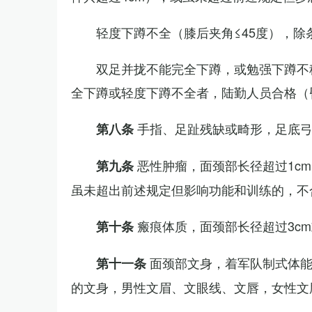
轻度下蹲不全（膝后夹角≤45度），除
双足并拢不能完全下蹲，或勉强下蹲不
全下蹲或轻度下蹲不全者，陆勤人员合格（
手指、足趾残缺或畸形，足底
第八条
恶性肿瘤，面颈部长径超过1c
第九条
虽未超出前述规定但影响功能和训练的，不
瘢痕体质，面颈部长径超过3c
第十条
面颈部文身，着军队制式体能
第十一条
的文身，男性文眉、文眼线、文唇，女性文