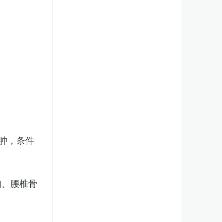
肿，条件
胸、腰椎骨