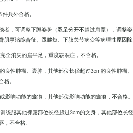
条件兵外合格。
稳者，可调整下蹲姿势（双足分开不超过肩宽），调整姿
臀肌挛缩综合征、跟腱短、下肢关节病变等病理性原因除
弓完全消失的扁平足，重度皲裂症，不合格。
m的良性肿瘤、囊肿，其他部位长径超过3cm的良性肿瘤
合格。
m或影响功能的瘢痕，其他部位影响功能的瘢痕，不合格
训练服其他裸露部位长径超过3cm的文身，其他部位长径超
唇，不合格。