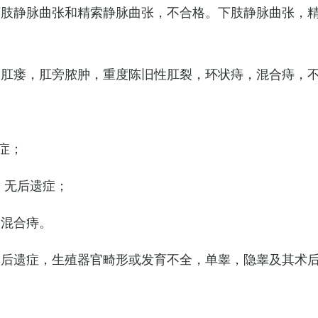
下肢静脉曲张和精索静脉曲张，不合格。下肢静脉曲张，
，肛瘘，肛旁脓肿，重度陈旧性肛裂，环状痔，混合痔，
症；
，无后遗症；
的混合痔。
其后遗症，生殖器官畸形或发育不全，单睾，隐睾及其术