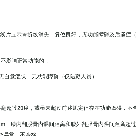
X线片显示骨折线消失，复位良好，无功能障碍及后遗症
，不影响正常功能的；
无自觉症状，无功能障碍（仅陆勤人员）；
外翻超过20度，或虽未超过前述规定但存在功能障碍，不
cm，膝内翻股骨内髁间距离和膝外翻胫骨内踝间距离超过
态异常，不合格。