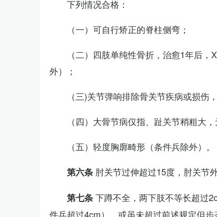
下列情况合格：
（一）可自行矫正的脊柱侧弯；
（二）四肢单纯性骨折，治愈1年后，
外）；
（三)关节弹响排除骨关节疾病或损伤
（四）大骨节病仅指、趾关节稍粗大，
（五）轻度胸廓畸形（条件兵除外）。
肘关节过伸超过15度，肘关节
第六条
下蹲不全，两下肢不等长超过2
第七条
件兵超过4cm），或虽未超过前述规定但步