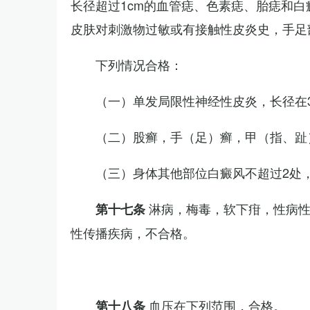
长径超过1cm的血管痣、色素痣、胎痣和
皮肤对刺激物过敏或有接触性皮炎史，手足
下列情况合格：
（一）单发局限性神经性皮炎，长径在3
（二）股癣，手（足）癣，甲（指、趾
（三）身体其他部位白癜风不超过2处，
淋病，梅毒，软下疳，性病
第十七条
性传播疾病，不合格。
血压在下列范围，合格。
第十八条