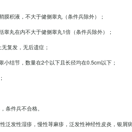
鞘膜积液，不大于健侧睾丸（条件兵除外）；
括睾丸在内不大于健侧睾丸1倍（条件兵除外）；
上无复发，无后遗症；
小结节，数量在2个以下且长径均在0.5cm以下；
；
臭，条件兵不合格。
慢性泛发性湿疹，慢性荨麻疹，泛发性神经性皮炎，银屑