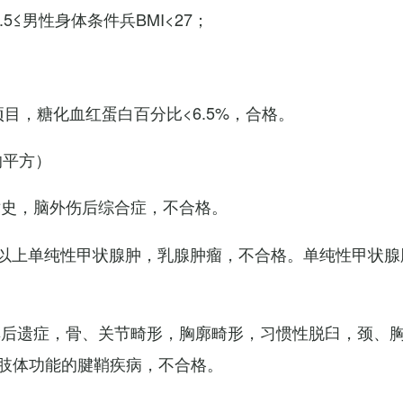
7.5≤男性身体条件兵BMI<27；
项目，糖化血红蛋白百分比<6.5%，合格。
的平方）
术史，脑外伤后综合症，不合格。
以上单纯性甲状腺肿，乳腺肿瘤，不合格。单纯性甲状腺
其后遗症，骨、关节畸形，胸廓畸形，习惯性脱臼，颈、
肢体功能的腱鞘疾病，不合格。