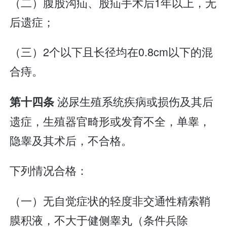
（二）腹股沟疝、股疝手术后1年以上，无
后遗症；
（三）2个以下且长径均在0.8cm以下的混
合痔。
泌尿生殖系统疾病或损伤及其后
第十四条
遗症，生殖器官畸形或发育不全，单睾，
隐睾及其术后，不合格。
下列情况合格：
（一）无自觉症状的轻度非交通性精索鞘
膜积液，不大于健侧睾丸（条件兵除