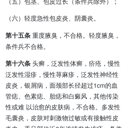
（五）包茎、包皮过长（条件兵除外）；
（六）轻度急性包皮炎、阴囊炎。
重度腋臭，不合格。轻度腋臭，
第十五条
条件兵不合格。
头癣，泛发性体癣，疥疮，慢性
第十六条
泛发性湿疹，慢性荨麻疹，泛发性神经性
皮炎，银屑病，面颈部长径超过1cm的血
管痣、色素痣、胎痣和白癜风，其他传染
性或难 以治愈的皮肤病，不合格。多发性
毛囊炎，皮肤对刺激物过敏或有接触性皮