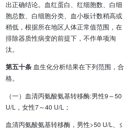
出正确结论。血红蛋白、红细胞数、白细
胞总数、白细胞分类、血小板计数稍高或
稍低，根据所在地区人体正常值范围，在
排除器质性病变的前提下，不作单项淘
汰。
血生化分析结果在下列范围，合
第五十条
格。
（一）血清丙氨酸氨基转移酶:男性9～50
U/L，女性7～40 U/L；
血清丙氨酸氨基转移酶，男性>50 U/L、≤