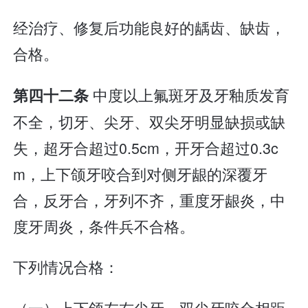
经治疗、修复后功能良好的龋齿、缺齿，
合格。
中度以上氟斑牙及牙釉质发育
第四十二条
不全，切牙、尖牙、双尖牙明显缺损或缺
失，超牙合超过0.5cm，开牙合超过0.3c
m，上下颌牙咬合到对侧牙龈的深覆牙
合，反牙合，牙列不齐，重度牙龈炎，中
度牙周炎，条件兵不合格。
下列情况合格：
（一）上下颌左右尖牙、双尖牙咬合相距