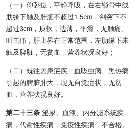
（一）仰卧位，平静呼吸，在右锁骨中线
肋缘下触及肝脏不超过1.5cm，剑突下不
超过3cm，质软，边薄，平滑，无触痛、
叩击痛，肝上界在正常范围，左肋缘下未
触及脾脏，无贫血，营养状况良好；
（二）既往因患疟疾、血吸虫病、黑热病
引起的脾脏肿大，现无自觉症状，无贫
血，营养状况良好。
泌尿、血液、内分泌系统疾
第二十三条
病，代谢性疾病，免疫性疾病，不合格。