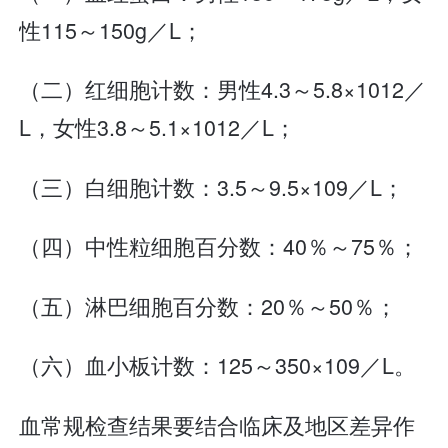
性115～150g／L；
（二）红细胞计数：男性4.3～5.8×1012／
L，女性3.8～5.1×1012／L；
（三）白细胞计数：3.5～9.5×109／L；
（四）中性粒细胞百分数：40％～75％；
（五）淋巴细胞百分数：20％～50％；
（六）血小板计数：125～350×109／L。
血常规检查结果要结合临床及地区差异作