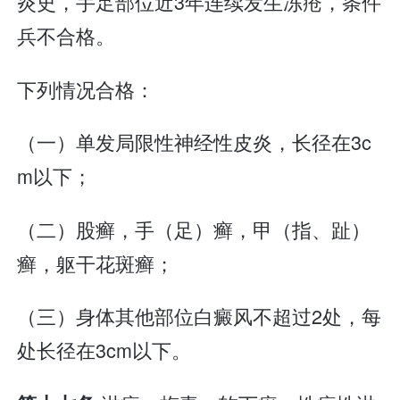
炎史，手足部位近3年连续发生冻疮，条件
兵不合格。
下列情况合格：
（一）单发局限性神经性皮炎，长径在3c
m以下；
（二）股癣，手（足）癣，甲（指、趾）
癣，躯干花斑癣；
（三）身体其他部位白癜风不超过2处，每
处长径在3cm以下。