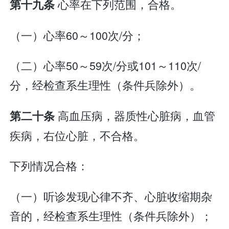
心率在下列范围，合格。
第十九条
（一）心率60～100次/分；
（二）心率50～59次/分或101～110次/
分，经检查系生理性（条件兵除外）。
高血压病，器质性心脏病，血管
第二十条
疾病，右位心脏，不合格。
下列情况合格：
（一）听诊发现心律不齐、心脏收缩期杂
音的，经检查系生理性（条件兵除外）；