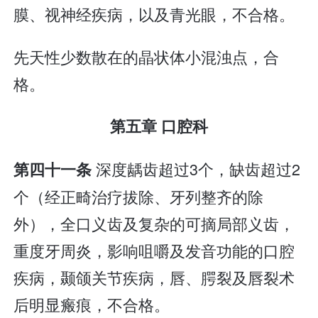
膜、视神经疾病，以及青光眼，不合格。
先天性少数散在的晶状体小混浊点，合
格。
第五章 口腔科
深度龋齿超过3个，缺齿超过2
第四十一条
个（经正畸治疗拔除、牙列整齐的除
外），全口义齿及复杂的可摘局部义齿，
重度牙周炎，影响咀嚼及发音功能的口腔
疾病，颞颌关节疾病，唇、腭裂及唇裂术
后明显瘢痕，不合格。