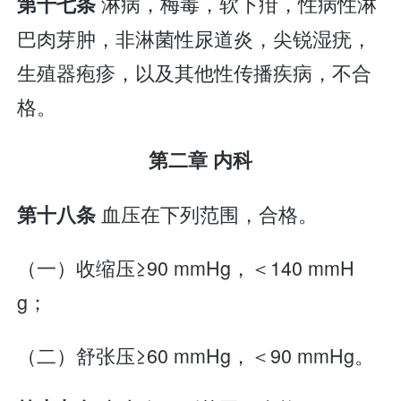
淋病，梅毒，软下疳，性病性淋
第十七条
巴肉芽肿，非淋菌性尿道炎，尖锐湿疣，
生殖器疱疹，以及其他性传播疾病，不合
格。
第二章 内科
血压在下列范围，合格。
第十八条
（一）收缩压≥90 mmHg，＜140 mmH
g；
（二）舒张压≥60 mmHg，＜90 mmHg。