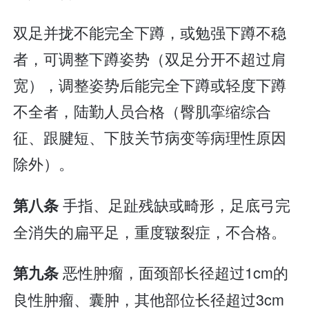
双足并拢不能完全下蹲，或勉强下蹲不稳
者，可调整下蹲姿势（双足分开不超过肩
宽），调整姿势后能完全下蹲或轻度下蹲
不全者，陆勤人员合格（臀肌挛缩综合
征、跟腱短、下肢关节病变等病理性原因
除外）。
手指、足趾残缺或畸形，足底弓完
第八条
全消失的扁平足，重度皲裂症，不合格。
恶性肿瘤，面颈部长径超过1cm的
第九条
良性肿瘤、囊肿，其他部位长径超过3cm