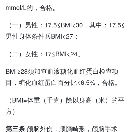
mmol/L的，合格。
（一）男性：17.5≤BMI<30，其中：17.5≤
男性身体条件兵BMI<27；
（二）女性：17≤BMI<24。
BMI≥28须加查血液糖化血红蛋白检查项
目，糖化血红蛋白百分比<6.5%，合格。
（BMI=体重（千克）除以身高（米）的平
方）
颅脑外伤，颅脑畸形，颅脑手术
第三条