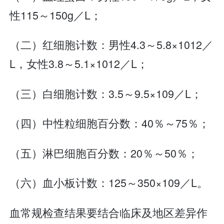
性115～150g／L；
（二）红细胞计数：男性4.3～5.8×1012／
L，女性3.8～5.1×1012／L；
（三）白细胞计数：3.5～9.5×109／L；
（四）中性粒细胞百分数：40％～75％；
（五）淋巴细胞百分数：20％～50％；
（六）血小板计数：125～350×109／L。
血常规检查结果要结合临床及地区差异作