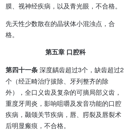
膜、视神经疾病，以及青光眼，不合格。
先天性少数散在的晶状体小混浊点，合
格。
第五章 口腔科
深度龋齿超过3个，缺齿超过2
第四十一条
个（经正畸治疗拔除、牙列整齐的除
外），全口义齿及复杂的可摘局部义齿，
重度牙周炎，影响咀嚼及发音功能的口腔
疾病，颞颌关节疾病，唇、腭裂及唇裂术
后明显瘢痕，不合格。