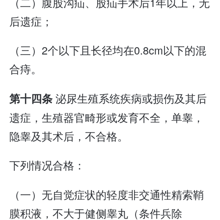
（二）腹股沟疝、股疝手术后1年以上，无
后遗症；
（三）2个以下且长径均在0.8cm以下的混
合痔。
泌尿生殖系统疾病或损伤及其后
第十四条
遗症，生殖器官畸形或发育不全，单睾，
隐睾及其术后，不合格。
下列情况合格：
（一）无自觉症状的轻度非交通性精索鞘
膜积液，不大于健侧睾丸（条件兵除