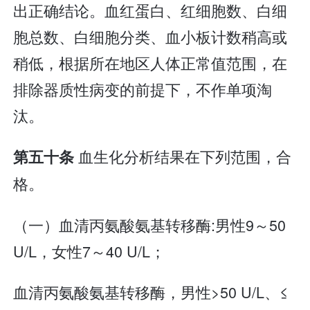
出正确结论。血红蛋白、红细胞数、白细
胞总数、白细胞分类、血小板计数稍高或
稍低，根据所在地区人体正常值范围，在
排除器质性病变的前提下，不作单项淘
汰。
血生化分析结果在下列范围，合
第五十条
格。
（一）血清丙氨酸氨基转移酶:男性9～50
U/L，女性7～40 U/L；
血清丙氨酸氨基转移酶，男性>50 U/L、≤