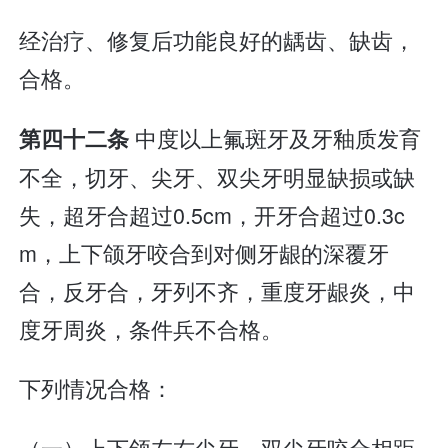
经治疗、修复后功能良好的龋齿、缺齿，
合格。
中度以上氟斑牙及牙釉质发育
第四十二条
不全，切牙、尖牙、双尖牙明显缺损或缺
失，超牙合超过0.5cm，开牙合超过0.3c
m，上下颌牙咬合到对侧牙龈的深覆牙
合，反牙合，牙列不齐，重度牙龈炎，中
度牙周炎，条件兵不合格。
下列情况合格：
（一）上下颌左右尖牙、双尖牙咬合相距