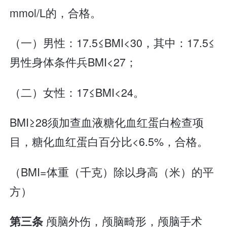
mmol/L的，合格。
（一）男性：17.5≤BMI<30，其中：17.5≤
男性身体条件兵BMI<27；
（二）女性：17≤BMI<24。
BMI≥28须加查血液糖化血红蛋白检查项
目，糖化血红蛋白百分比<6.5%，合格。
（BMI=体重（千克）除以身高（米）的平
方）
颅脑外伤，颅脑畸形，颅脑手术
第三条