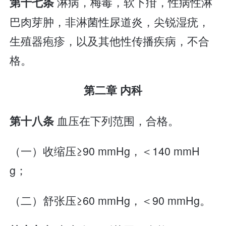
淋病，梅毒，软下疳，性病性淋
第十七条
巴肉芽肿，非淋菌性尿道炎，尖锐湿疣，
生殖器疱疹，以及其他性传播疾病，不合
格。
第二章 内科
血压在下列范围，合格。
第十八条
（一）收缩压≥90 mmHg，＜140 mmH
g；
（二）舒张压≥60 mmHg，＜90 mmHg。