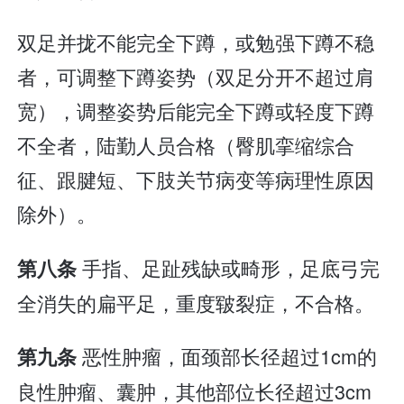
双足并拢不能完全下蹲，或勉强下蹲不稳
者，可调整下蹲姿势（双足分开不超过肩
宽），调整姿势后能完全下蹲或轻度下蹲
不全者，陆勤人员合格（臀肌挛缩综合
征、跟腱短、下肢关节病变等病理性原因
除外）。
手指、足趾残缺或畸形，足底弓完
第八条
全消失的扁平足，重度皲裂症，不合格。
恶性肿瘤，面颈部长径超过1cm的
第九条
良性肿瘤、囊肿，其他部位长径超过3cm