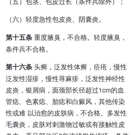
（五）包茎、包皮过长（条件兵除外）；
（六）轻度急性包皮炎、阴囊炎。
重度腋臭，不合格。轻度腋臭，
第十五条
条件兵不合格。
头癣，泛发性体癣，疥疮，慢性
第十六条
泛发性湿疹，慢性荨麻疹，泛发性神经性
皮炎，银屑病，面颈部长径超过1cm的血
管痣、色素痣、胎痣和白癜风，其他传染
性或难 以治愈的皮肤病，不合格。多发性
毛囊炎，皮肤对刺激物过敏或有接触性皮