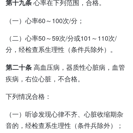
心率在下列范围，合格。
第十九条
（一）心率60～100次/分；
（二）心率50～59次/分或101～110次/
分，经检查系生理性（条件兵除外）。
高血压病，器质性心脏病，血管
第二十条
疾病，右位心脏，不合格。
下列情况合格：
（一）听诊发现心律不齐、心脏收缩期杂
音的，经检查系生理性（条件兵除外）；