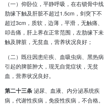
（一）仰卧位，平静呼吸，在右锁骨中线
肋缘下触及肝脏不超过1.5cm，剑突下不
超过3cm，质软，边薄，平滑，无触痛、
叩击痛，肝上界在正常范围，左肋缘下未
触及脾脏，无贫血，营养状况良好；
（二）既往因患疟疾、血吸虫病、黑热病
引起的脾脏肿大，现无自觉症状，无贫
血，营养状况良好。
泌尿、血液、内分泌系统疾
第二十三条
病，代谢性疾病，免疫性疾病，不合格。