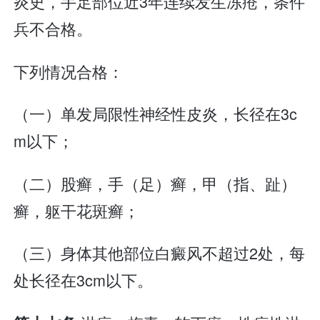
炎史，手足部位近3年连续发生冻疮，条件
兵不合格。
下列情况合格：
（一）单发局限性神经性皮炎，长径在3c
m以下；
（二）股癣，手（足）癣，甲（指、趾）
癣，躯干花斑癣；
（三）身体其他部位白癜风不超过2处，每
处长径在3cm以下。