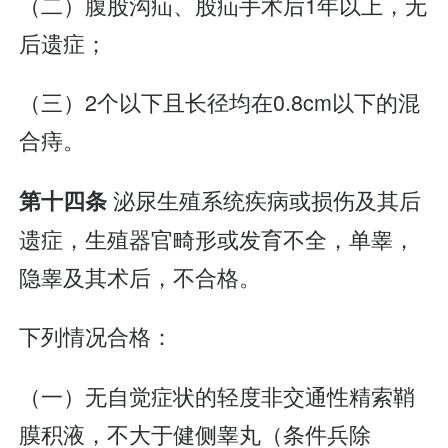
（二）腹股沟疝、股疝手术后1年以上，无
后遗症；
（三）2个以下且长径均在0.8cm以下的混
合痔。
泌尿生殖系统疾病或损伤及其后
第十四条
遗症，生殖器官畸形或发育不全，单睾，
隐睾及其术后，不合格。
下列情况合格：
（一）无自觉症状的轻度非交通性精索鞘
膜积液，不大于健侧睾丸（条件兵除