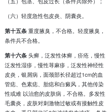
（五）包茎、包皮过长（条件兵除外）；
（六）轻度急性包皮炎、阴囊炎。
重度腋臭，不合格。轻度腋臭，
第十五条
条件兵不合格。
头癣，泛发性体癣，疥疮，慢性
第十六条
泛发性湿疹，慢性荨麻疹，泛发性神经性
皮炎，银屑病，面颈部长径超过1cm的血
管痣、色素痣、胎痣和白癜风，其他传染
性或难 以治愈的皮肤病，不合格。多发性
毛囊炎，皮肤对刺激物过敏或有接触性皮