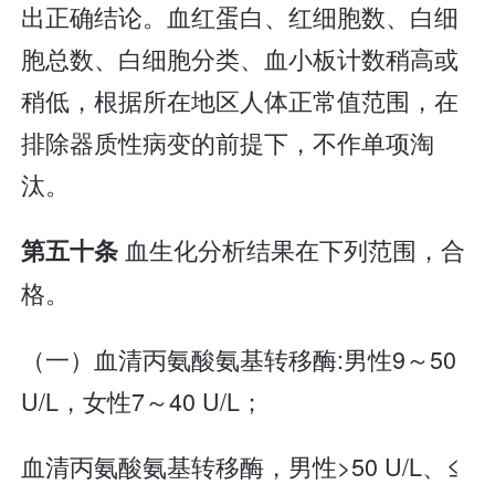
出正确结论。血红蛋白、红细胞数、白细
胞总数、白细胞分类、血小板计数稍高或
稍低，根据所在地区人体正常值范围，在
排除器质性病变的前提下，不作单项淘
汰。
血生化分析结果在下列范围，合
第五十条
格。
（一）血清丙氨酸氨基转移酶:男性9～50
U/L，女性7～40 U/L；
血清丙氨酸氨基转移酶，男性>50 U/L、≤