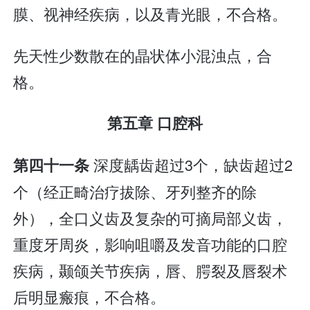
膜、视神经疾病，以及青光眼，不合格。
先天性少数散在的晶状体小混浊点，合
格。
第五章 口腔科
深度龋齿超过3个，缺齿超过2
第四十一条
个（经正畸治疗拔除、牙列整齐的除
外），全口义齿及复杂的可摘局部义齿，
重度牙周炎，影响咀嚼及发音功能的口腔
疾病，颞颌关节疾病，唇、腭裂及唇裂术
后明显瘢痕，不合格。