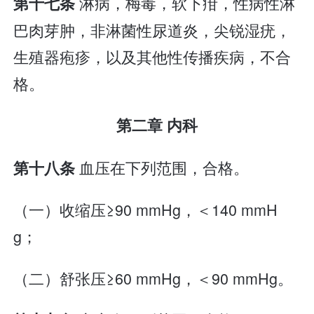
淋病，梅毒，软下疳，性病性淋
第十七条
巴肉芽肿，非淋菌性尿道炎，尖锐湿疣，
生殖器疱疹，以及其他性传播疾病，不合
格。
第二章 内科
血压在下列范围，合格。
第十八条
（一）收缩压≥90 mmHg，＜140 mmH
g；
（二）舒张压≥60 mmHg，＜90 mmHg。