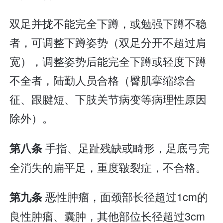
双足并拢不能完全下蹲，或勉强下蹲不稳
者，可调整下蹲姿势（双足分开不超过肩
宽），调整姿势后能完全下蹲或轻度下蹲
不全者，陆勤人员合格（臀肌挛缩综合
征、跟腱短、下肢关节病变等病理性原因
除外）。
手指、足趾残缺或畸形，足底弓完
第八条
全消失的扁平足，重度皲裂症，不合格。
恶性肿瘤，面颈部长径超过1cm的
第九条
良性肿瘤、囊肿，其他部位长径超过3cm