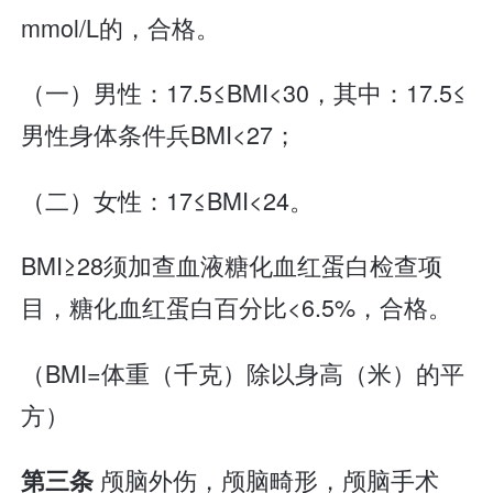
mmol/L的，合格。
（一）男性：17.5≤BMI<30，其中：17.5≤
男性身体条件兵BMI<27；
（二）女性：17≤BMI<24。
BMI≥28须加查血液糖化血红蛋白检查项
目，糖化血红蛋白百分比<6.5%，合格。
（BMI=体重（千克）除以身高（米）的平
方）
颅脑外伤，颅脑畸形，颅脑手术
第三条