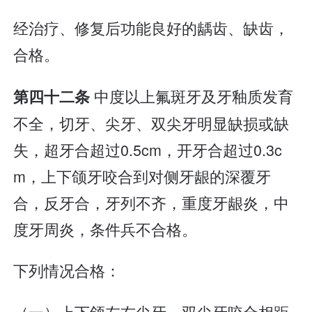
经治疗、修复后功能良好的龋齿、缺齿，
合格。
中度以上氟斑牙及牙釉质发育
第四十二条
不全，切牙、尖牙、双尖牙明显缺损或缺
失，超牙合超过0.5cm，开牙合超过0.3c
m，上下颌牙咬合到对侧牙龈的深覆牙
合，反牙合，牙列不齐，重度牙龈炎，中
度牙周炎，条件兵不合格。
下列情况合格：
（一）上下颌左右尖牙、双尖牙咬合相距