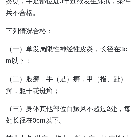
炎史，手足部位近3年连续发生冻疮，条件
兵不合格。
下列情况合格：
（一）单发局限性神经性皮炎，长径在3c
m以下；
（二）股癣，手（足）癣，甲（指、趾）
癣，躯干花斑癣；
（三）身体其他部位白癜风不超过2处，每
处长径在3cm以下。