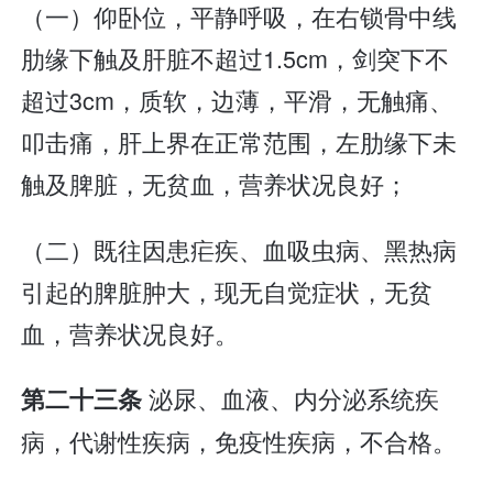
（一）仰卧位，平静呼吸，在右锁骨中线
肋缘下触及肝脏不超过1.5cm，剑突下不
超过3cm，质软，边薄，平滑，无触痛、
叩击痛，肝上界在正常范围，左肋缘下未
触及脾脏，无贫血，营养状况良好；
（二）既往因患疟疾、血吸虫病、黑热病
引起的脾脏肿大，现无自觉症状，无贫
血，营养状况良好。
泌尿、血液、内分泌系统疾
第二十三条
病，代谢性疾病，免疫性疾病，不合格。