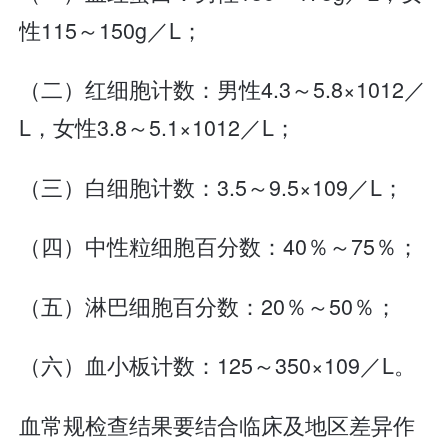
性115～150g／L；
（二）红细胞计数：男性4.3～5.8×1012／
L，女性3.8～5.1×1012／L；
（三）白细胞计数：3.5～9.5×109／L；
（四）中性粒细胞百分数：40％～75％；
（五）淋巴细胞百分数：20％～50％；
（六）血小板计数：125～350×109／L。
血常规检查结果要结合临床及地区差异作