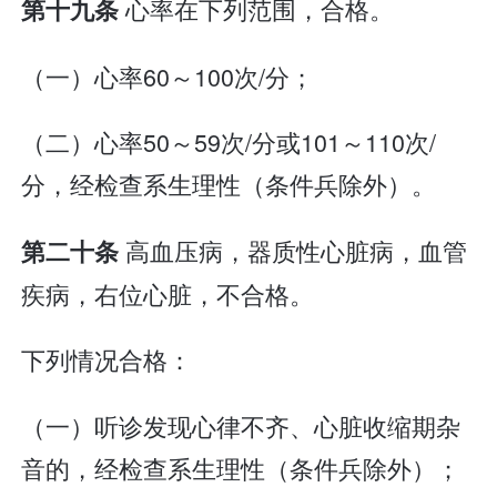
心率在下列范围，合格。
第十九条
（一）心率60～100次/分；
（二）心率50～59次/分或101～110次/
分，经检查系生理性（条件兵除外）。
高血压病，器质性心脏病，血管
第二十条
疾病，右位心脏，不合格。
下列情况合格：
（一）听诊发现心律不齐、心脏收缩期杂
音的，经检查系生理性（条件兵除外）；