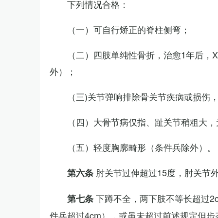
下列情况合格：
（一）可自行矫正的脊柱侧弯；
（二）四肢单纯性骨折，治愈1年后，
外）；
（三)关节弹响排除骨关节疾病或损伤
（四）大骨节病仅指、趾关节稍粗大，
（五）轻度胸廓畸形（条件兵除外）。
肘关节过伸超过15度，肘关节
第六条
下蹲不全，两下肢不等长超过2
第七条
件兵超过4cm），或虽未超过前述规定但步