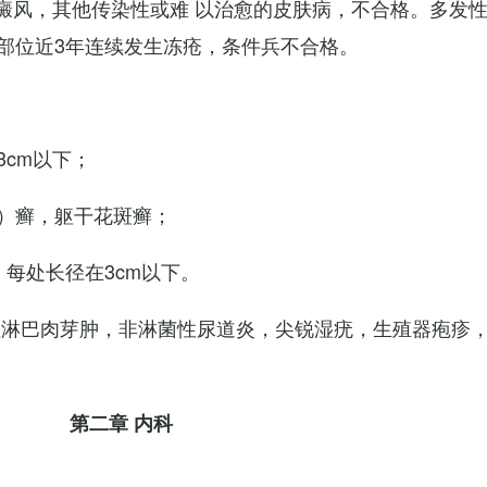
白癜风，其他传染性或难 以治愈的皮肤病，不合格。多发
部位近3年连续发生冻疮，条件兵不合格。
cm以下；
）癣，躯干花斑癣；
每处长径在3cm以下。
性淋巴肉芽肿，非淋菌性尿道炎，尖锐湿疣，生殖器疱疹
第二章 内科