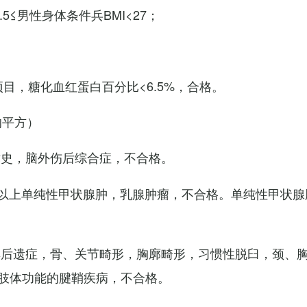
7.5≤男性身体条件兵BMI<27；
项目，糖化血红蛋白百分比<6.5%，合格。
的平方）
术史，脑外伤后综合症，不合格。
以上单纯性甲状腺肿，乳腺肿瘤，不合格。单纯性甲状腺
其后遗症，骨、关节畸形，胸廓畸形，习惯性脱臼，颈、
肢体功能的腱鞘疾病，不合格。