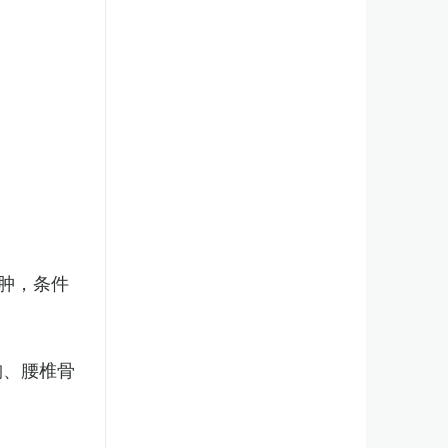
肿，条件
胸、腰椎骨