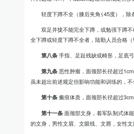
轻度下蹲不全（膝后夹角≤45度），除
双足并拢不能完全下蹲，或勉强下蹲不
全下蹲或轻度下蹲不全者，陆勤人员合格（
手指、足趾残缺或畸形，足底
第八条
恶性肿瘤，面颈部长径超过1c
第九条
虽未超出前述规定但影响功能和训练的，不
瘢痕体质，面颈部长径超过3c
第十条
面颈部文身，着军队制式体能
第十一条
的文身，男性文眉、文眼线、文唇，女性文