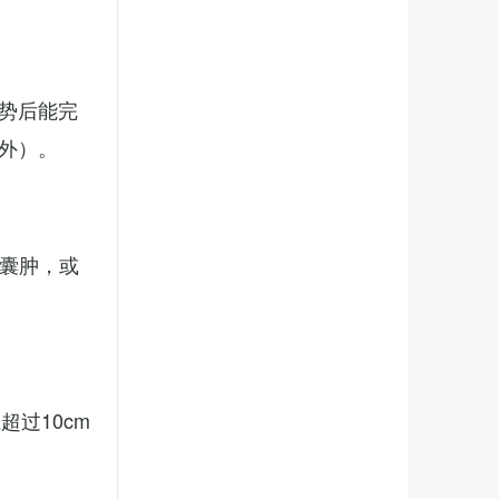
势后能完
外）。
、囊肿，或
。
过10cm