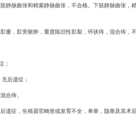
下肢静脉曲张和精索静脉曲张，不合格。下肢静脉曲张，
，肛瘘，肛旁脓肿，重度陈旧性肛裂，环状痔，混合痔，
症；
，无后遗症；
的混合痔。
其后遗症，生殖器官畸形或发育不全，单睾，隐睾及其术