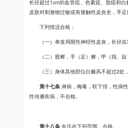
长径超过1cm的血管痣、色素痣、胎痣和
皮肤对刺激物过敏或有接触性皮炎史，手足
下列情况合格：
（一）单发局限性神经性皮炎，长径在3
（二）股癣，手（足）癣，甲（指、趾
（三）身体其他部位白癜风不超过2处，
淋病，梅毒，软下疳，性病
第十七条
性传播疾病，不合格。
血压在下列范围，合格。
第十八条