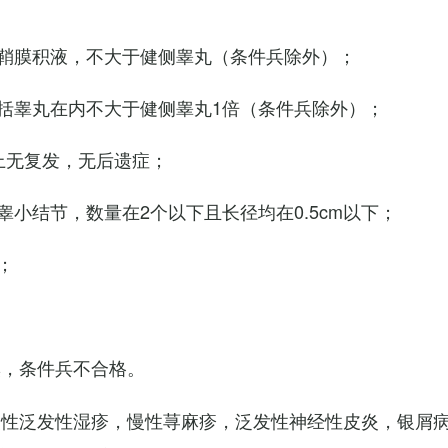
鞘膜积液，不大于健侧睾丸（条件兵除外）；
括睾丸在内不大于健侧睾丸1倍（条件兵除外）；
上无复发，无后遗症；
小结节，数量在2个以下且长径均在0.5cm以下；
；
臭，条件兵不合格。
慢性泛发性湿疹，慢性荨麻疹，泛发性神经性皮炎，银屑