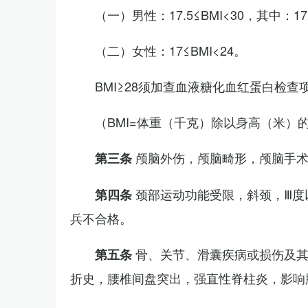
（一）男性：17.5≤BMI<30，其中：1
（二）女性：17≤BMI<24。
BMI≥28须加查血液糖化血红蛋白检查
（BMI=体重（千克）除以身高（米）
颅脑外伤，颅脑畸形，颅脑手
第三条
颈部运动功能受限，斜颈，Ⅲ度
第四条
兵不合格。
骨、关节、滑囊疾病或损伤及
第五条
折史，腰椎间盘突出，强直性脊柱炎，影响