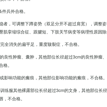
条件兵外合格。
稳者，可调整下蹲姿势（双足分开不超过肩宽），调整姿
臀肌挛缩综合征、跟腱短、下肢关节病变等病理性原因除
弓完全消失的扁平足，重度皲裂症，不合格。
m的良性肿瘤、囊肿，其他部位长径超过3cm的良性肿瘤
合格。
m或影响功能的瘢痕，其他部位影响功能的瘢痕，不合格
训练服其他裸露部位长径超过3cm的文身，其他部位长径超
唇，不合格。