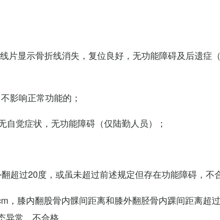
X线片显示骨折线消失，复位良好，无功能障碍及后遗症
，不影响正常功能的；
无自觉症状，无功能障碍（仅陆勤人员）；
外翻超过20度，或虽未超过前述规定但存在功能障碍，不
cm，膝内翻股骨内髁间距离和膝外翻胫骨内踝间距离超过
态异常，不合格。